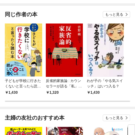
同じ作者の本
もっと見る
子どもが学校に行きた
反省的家族論 : カウン
わが子の「やる気スイ
くないと言ったら読む
セラーが語る「私」の
ッチ」はいつ入る？
本
原体験
1,430
1,320
1,430
主婦の友社のおすすめ本
もっと見る