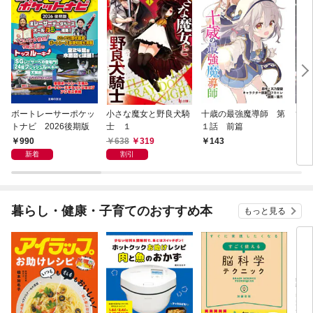
ボートレーサーポケッ
小さな魔女と野良犬騎
十歳の最強魔導師 第
ひと
トナビ 2026後期版
士 １
１話 前篇
ズ 
990
638
319
143
1
新着
割引
暮らし・健康・子育てのおすすめ本
もっと見る