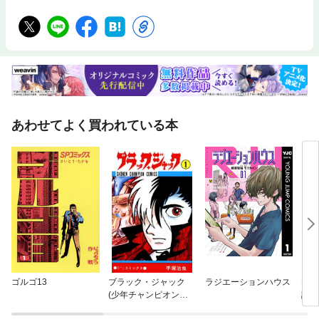
あわせてよく買われている本
ゴルゴ13
ブラック・ジャック
ラジエーションハウス
国語
(少年チャンピオン・
話す
コミックス)
て方