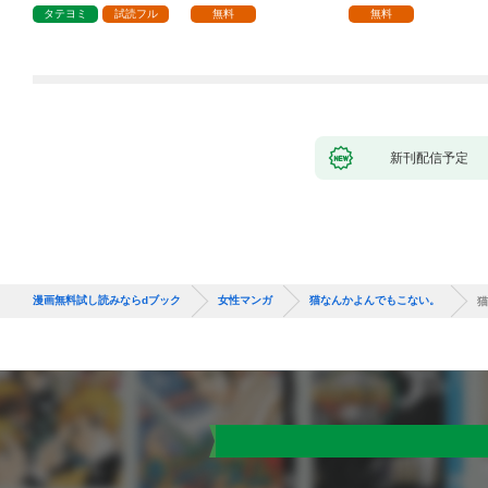
1話
タテヨミ
試読フル
無料
無料
新刊配信予定
漫画無料試し読みならdブック
女性マンガ
猫なんかよんでもこない。
猫