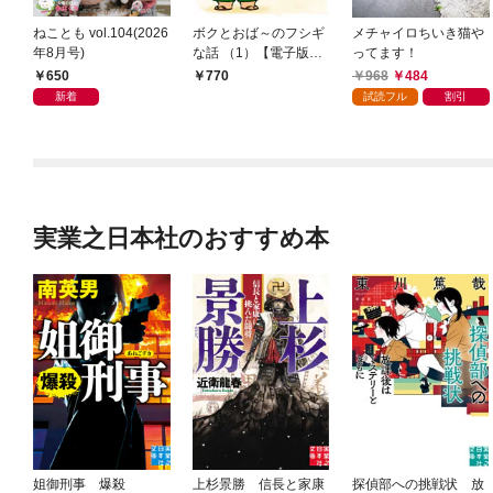
ねことも vol.104(2026
ボクとおば～のフシギ
メチャイロちいき猫や
年8月号)
な話 （1）【電子版特
ってます！
典付き】
650
968
484
770
新着
試読フル
割引
実業之日本社のおすすめ本
姐御刑事 爆殺
上杉景勝 信長と家康
探偵部への挑戦状 放