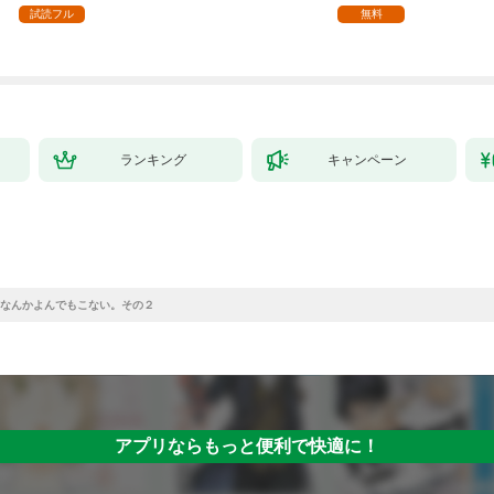
ます【単話】（１）
試読フル
無料
ランキング
キャンペーン
なんかよんでもこない。その２
アプリならもっと便利で快適に！