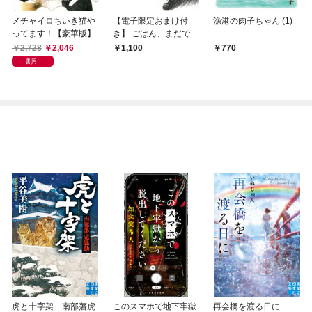
メチャイロちいき猫や
【電子限定おまけ付
漁港の肉子ちゃん (1)
ってます！【豪華版】
き】 ごはん、まだです
か？ ばあちゃんと黒猫
2,728
2,046
1,100
770
の事情
割引
虎と十字架 南部藩虎
このスマホで地下牢獄
再会橋を渡る日に