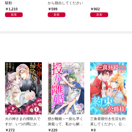
騒動
から脱出してください
1,210
599
902
新着
新着
新着
火の神さまの掃除人で
授か離婚～一刻も早く
三食昼寝付き生活を約
すが、いつの間にか花
身籠って、私から解放
束してください、公爵
嫁として溺愛されてい
してさしあげます！1
様 1話
272
0
220