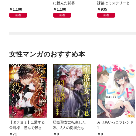
に挑んだ闘将
課後はミステリーとと
もに 新装版
1,100
1,100
935
新着
新着
新着
女性マンガのおすすめ本
【タテヨミ】1.愛する
堕落聖女に転生した
みせあいっこフレンド
公爵様、謹んで殺させ
私、3人の従者たちに
1
ていただきます！
抱かれて困ってます 第
71
0
0