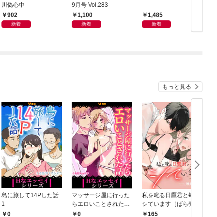
川偽心中
9月号 Vol.283
902
1,100
1,485
新着
新着
新着
もっと見る
島に旅して14Pした話
マッサージ屋に行った
私を叱る日鷹君と毎晩
1
らエロいことされた話
シています［ばら売
1
り］ 第1話
0
0
165