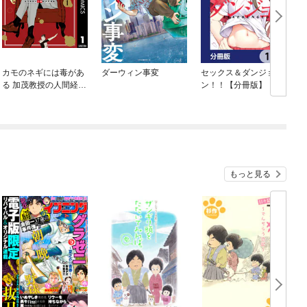
カモのネギには毒があ
ダーウィン事変
セックス＆ダンジョ
る 加茂教授の人間経済
ン！！【分冊版】
学講義
もっと見る