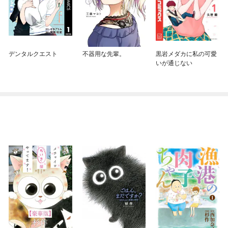
デンタルクエスト
不器用な先輩。
黒岩メダカに私の可愛
いが通じない