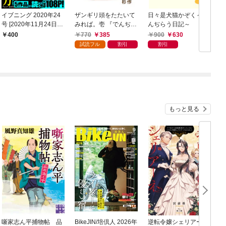
イブニング 2020年24
ザンギリ頭をたたいて
日々是犬猫かぞく～で
号 [2020年11月24日発
みれば。壱 『でんぢら
んぢらう日記～
売]
う日記』より
770
385
900
630
400
試読フル
割引
割引
もっと見る
噺家志ん平捕物帖 品
BikeJIN/培倶人 2026年
逆転令嬢シェリアーネ