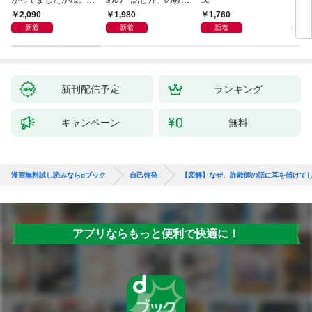
がってましたかね。
めの「話し方」の教
式
るた
獅子座、Ａ型、丙午は
室 Ｏｒａｃｙ（オラ
2,090
1,980
1,760
2,
めぐる
シー）
新着
新着
新着
新刊配信予定
ランキング
キャンペーン
無料
漫画無料試し読みならdブック
自己啓発
【図解】なぜ、詐欺師の話に耳を傾けて
アプリならもっと便利で快適に！