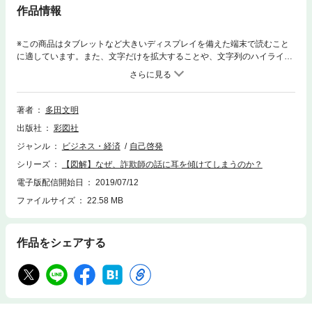
作品情報
※この商品はタブレットなど大きいディスプレイを備えた端末で読むこと
に適しています。また、文字だけを拡大することや、文字列のハイライ
ト、検索、辞書の参照、引用などの機能が使用できません。詐欺師は人の
心をあやつるプロフェッショナルだ。彼らは時代に合わせて進化し、日々
新しい手口を編み出している。たった１本の電話で何千万円も手に入れて
しまう詐欺師たちの心理操作のテクニックとは一体どんなものなのか？
著者
多田文明
いとも簡単に人心を掌握する詐欺師たちのテクニック、そしてビジネスへ
出版社
彩図社
生かす方法を図解で解説。厳しい時代に負けないために、ギリギリのテク
ニックを学んで、ライバルたちを出し抜こう！
ジャンル
ビジネス・経済
自己啓発
シリーズ
【図解】なぜ、詐欺師の話に耳を傾けてしまうのか？
電子版配信開始日
2019/07/12
ファイルサイズ
22.58 MB
作品をシェアする