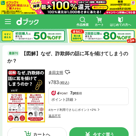
作品検索
カート
はじめての方へ
【図解】なぜ、詐欺師の話に耳を傾けてしまうの
最新刊
か？
多田文明
783
(税込)
7
pt
獲得
ポイント詳細
dカード利用でさらにポイント+2%
返品不可
カートへ
今すぐ買う