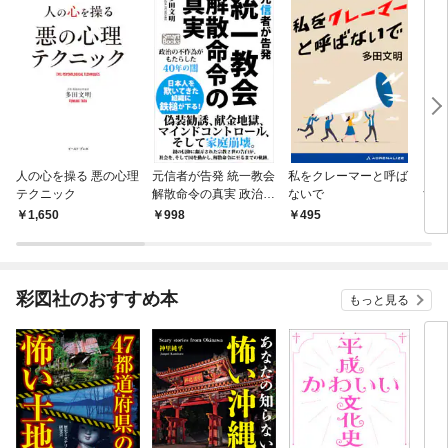
人の心を操る 悪の心理
元信者が告発 統一教会
私をクレーマーと呼ば
それ
テクニック
解散命令の真実 政治の
ないで
すか
不作為がもたらした40
1,650
998
495
4
年の闇
彩図社のおすすめ本
もっと見る