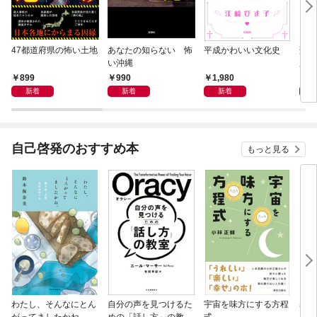
47都道府県の怖い土地
あなたの知らない 怖
平成かわいい文化史
刑務
い沖縄
起き
30
899
990
1,980
1,
新着
新着
新着
自己啓発のおすすめ本
もっと見る
わたし、そんなにとん
自分の声を見つけるた
宇宙を味方にする方程
基地