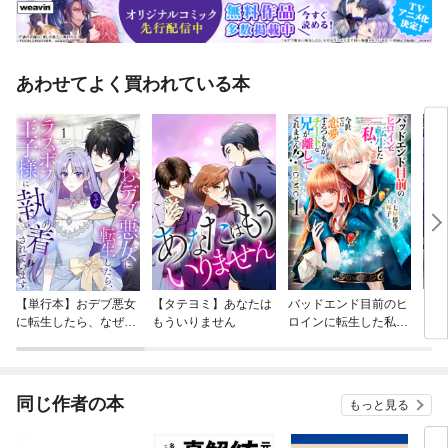
あわせてよく買われている本
【単行本】おデブ悪女
【タテヨミ】あなたは
バッドエンド目前のヒ
【タ
に転生したら、なぜか
もういりません
ロインに転生した私、
リ〜
ラスボス王子様に執着
今世では恋愛するつも
されています
りがチートな兄が離し
てくれません！？@C
OMIC
同じ作者の本
もっと見る