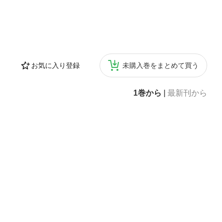
お気に入り登録
未購入巻をまとめて買う
1巻から
|
最新刊から