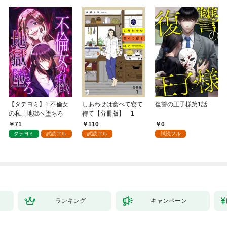
【タテヨミ】1.不倫女
しあわせは食べて寝て
復讐の王子様第1話
の私、地獄へ堕ちろ
待て【分冊版】 1
71
110
0
タテヨミ
試読フル
試読フル
試読フル
ランキング
キャンペーン