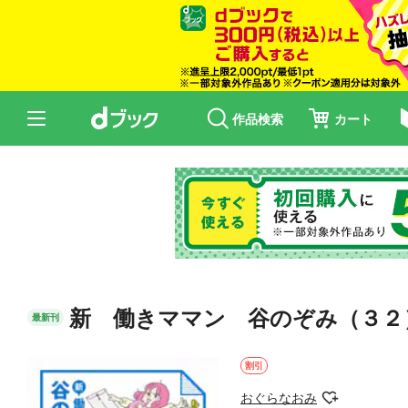
作品検索
カート
新 働きママン 谷のぞみ（３２
最新刊
割引
おぐらなおみ