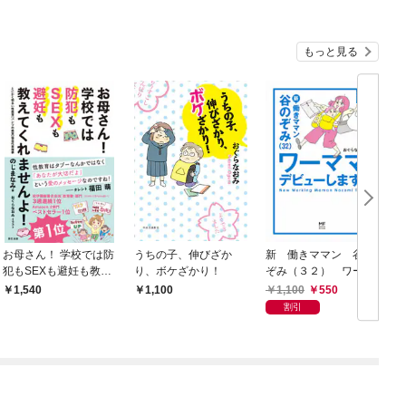
もっと見る
お母さん！ 学校では防
うちの子、伸びざか
新 働きママン 谷の
犯もSEXも避妊も教え
り、ボケざかり！
ぞみ（３２） ワーマ
てくれませんよ！
マデビューします！
1,100
550
1,540
1,100
割引