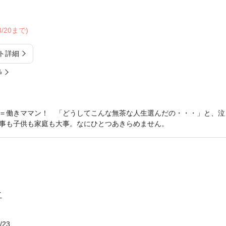
08/20まで)
ト詳細
%
＝働きママン！ 「どうしてこんな無茶な人生選んだの・・・」と、泣
事も子供も家庭も大事。なにひとつあきらめません。
イ
/23