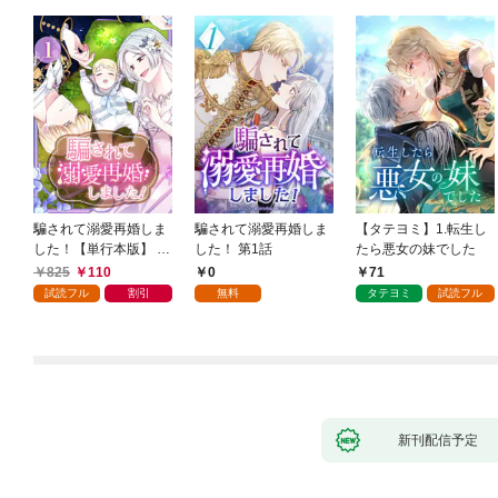
騙されて溺愛再婚しま
騙されて溺愛再婚しま
【タテヨミ】1.転生し
した！【単行本版】 1
した！ 第1話
たら悪女の妹でした
巻
825
110
0
71
試読フル
割引
無料
タテヨミ
試読フル
新刊配信予定