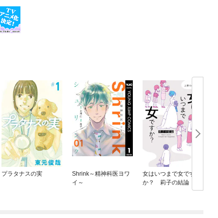
プラタナスの実
Shrink～精神科医ヨワ
女はいつまで女です
イ～
か？ 莉子の結論