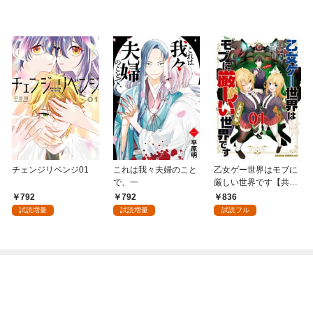
チェンジリベンジ01
これは我々夫婦のこと
乙女ゲー世界はモブに
で、一
厳しい世界です【共和
国編】 ０１
792
792
836
試読増量
試読増量
試読フル