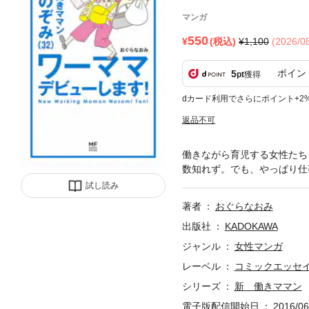
マンガ
550
(税込)
1,100
(2026/
ポイン
5
pt
獲得
dカード利用でさらにポイント+2
返品不可
働きながら育児する女性たち
数知れず。でも、やっぱり仕
試し読み
著者
おぐらなおみ
出版社
KADOKAWA
ジャンル
女性マンガ
レーベル
コミックエッセ
シリーズ
新 働きママン
電子版配信開始日
2016/06