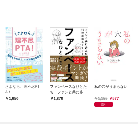
さよなら、理不尽PT
ファンベースなひとた
私の穴がうまらない
A！
ち ファンと共に歩ん
だ企業10の成功ストー
1,155
577
1,650
1,870
リー
割引