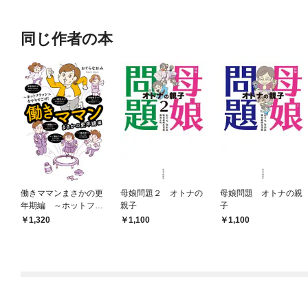
同じ作者の本
働きママンまさかの更
母娘問題２ オトナの
母娘問題 オトナの親
年期編 ～ホットフラ
親子
子
ッシュをやりすごせ！
1,320
1,100
1,100