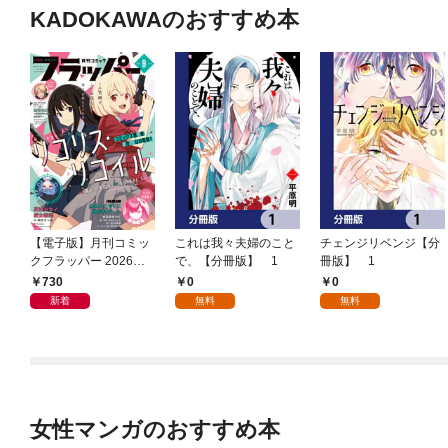
KADOKAWAのおすすめ本
【電子版】月刊コミッ
これは我々夫婦のこと
チェンジリベンジ【分
クフラッパー 2026年9
で、【分冊版】 1
冊版】 1
月号
730
0
0
新着
無料
無料
女性マンガのおすすめ本