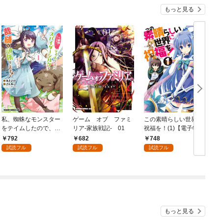
もっと見る
私、蜘蛛なモンスター
ゲーム オブ ファミ
この素晴らしい世界に
をテイムしたので、ス
リア-家族戦記- 01
祝福を！(1)【電子特別
パイダーシルクで裁縫
版】
792
682
748
を頑張ります！ 1
試読フル
試読フル
試読フル
もっと見る