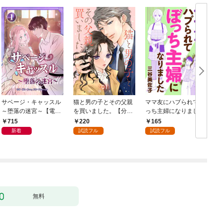
サベージ・キャッスル
猫と男の子とその父親
ママ友にハブられてぼ
～堕落の迷宮～【電子
を買いました。【分冊
っち主婦になりました
単行本版】 第1巻
版】 1
【分冊版】 1
1
715
220
165
新着
試読フル
試読フル
無料