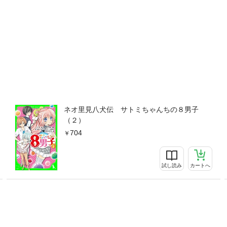
ネオ里見八犬伝 サトミちゃんちの８男子
（２）
704
試し読み
カートへ