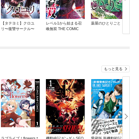
【タテヨミ】クロユ
レベル1から始まる召
薬屋のひとりごと
リ〜復讐サークル〜
喚無双 THE COMIC
もっと見る
ラブライブ！flowers＊
機動絶記ガンダムSEQ
愛蔵版 新機動戦記ガン