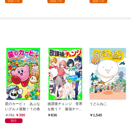
試読フル
試読フル
試読フル
星のカービィ あぶな
放課後チェンジ 世界
うどんねこ
いグルメ屋敷！？の巻
を救う？ 最強チーム
結成！
781
390
836
1,540
割引