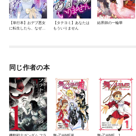
【単行本】おデブ悪女
【タテヨミ】あなたは
結界師の一輪華
に転生したら、なぜか
もういりません
ラスボス王子様に執着
されています
同じ作者の本
機動戦士ガンダム フラ
舞-乙HiME嵐
舞-乙HiME 1