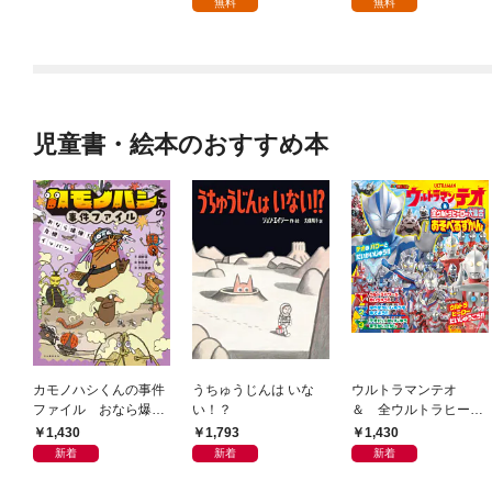
無料
無料
版】 1
児童書・絵本のおすすめ本
カモノハシくんの事件
うちゅうじんは いな
ウルトラマンテオ
ファイル おなら爆
い！？
＆ 全ウルトラヒーロ
弾！ 危機イッパツ編
ー大集合 あそべるず
1,430
1,793
1,430
かん
新着
新着
新着