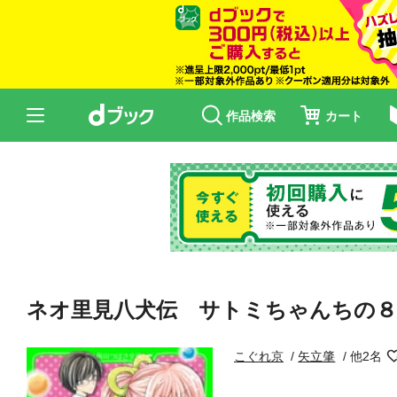
作品検索
カート
ネオ里見八犬伝 サトミちゃんちの８
こぐれ京
矢立肇
他2名