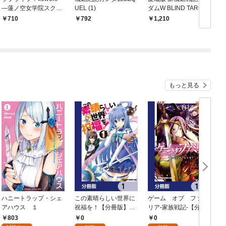
―蓮ノ空女学院スクー
UEL (1)
ダムW BLIND TARGET
ダ
ルアイドルクラブ― 1
O
710
792
1,210
もっと見る
ハニートラップ・シェ
この素晴らしい世界に
ゲーム オブ ファミ
アハウス １
祝福を！【分冊版】
リア-家族戦記-【分冊
イ
1
版】 1
803
0
0