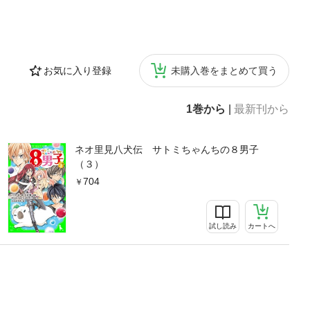
お気に入り登録
未購入巻をまとめて買う
1巻から
|
最新刊から
ネオ里見八犬伝 サトミちゃんちの８男子
（３）
704
試し読み
カートへ