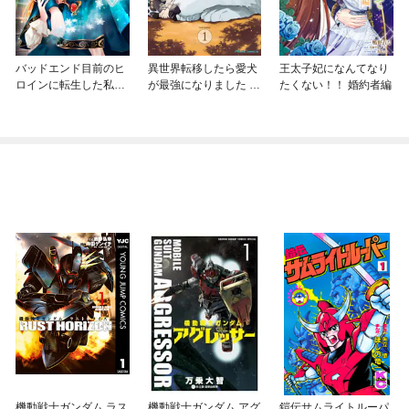
バッドエンド目前のヒ
異世界転移したら愛犬
王太子妃になんてなり
ロインに転生した私、
が最強になりました ～
たくない！！ 婚約者編
今世では恋愛するつも
シルバーフェンリルと
りがチートな兄が離し
俺が異世界暮らしを始
てくれません！？@C
めたら～ THE COMIC
OMIC
機動戦士ガンダム ラス
機動戦士ガンダム アグ
鎧伝サムライトルーパ