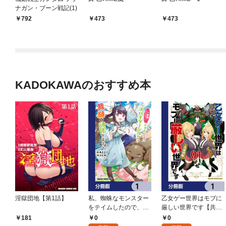
ナガン・ブーン戦記(1)
792
473
473
KADOKAWAのおすすめ本
淫獄団地【第1話】
私、蜘蛛なモンスター
乙女ゲー世界はモブに
をテイムしたので、ス
厳しい世界です【共和
パイダーシルクで裁縫
国編】【分冊版】 1
0
0
181
を頑張ります！【分冊