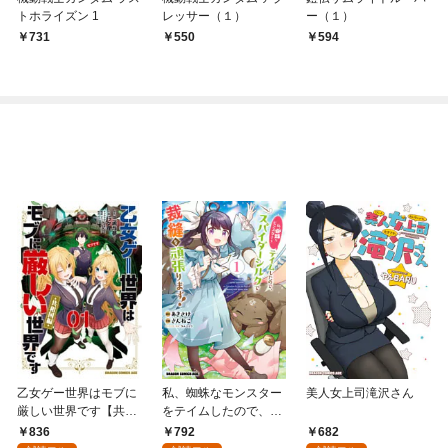
トホライズン 1
レッサー（１）
ー（１）
731
550
594
乙女ゲー世界はモブに
私、蜘蛛なモンスター
美人女上司滝沢さん
厳しい世界です【共和
をテイムしたので、ス
国編】 ０１
パイダーシルクで裁縫
836
792
682
を頑張ります！ 1