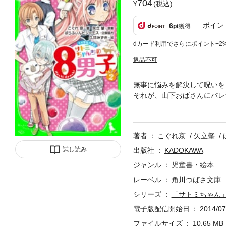
704
(税込)
ポイン
6
pt
獲得
dカード利用でさらにポイント+2
返品不可
無事に悩みを解決して呪いを
それが、山下おばさんにバレ
ら ★★】
著者
こぐれ京
矢立肇
試し読み
出版社
KADOKAWA
ジャンル
児童書・絵本
レーベル
角川つばさ文庫
シリーズ
「サトミちゃん
電子版配信開始日
2014/07
ファイルサイズ
10.65 MB