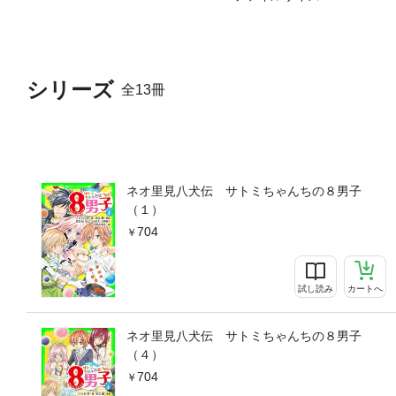
シリーズ
全13冊
ネオ里見八犬伝 サトミちゃんちの８男子
（１）
704
試し読み
カートへ
ネオ里見八犬伝 サトミちゃんちの８男子
（４）
704