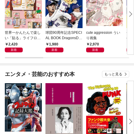
世界一かんたんで楽し
球団90周年記念SPECI
cute aggression うい
作って
い「貼る」ライフログ
AL BOOK DragonsDa
り画集
ct
ジャンクジャーナルの
ys 2026
書 Ⅰ
2,420
1,980
2,970
3,
はじめ方
新着
新着
新着
エンタメ・芸能のおすすめ本
もっと見る