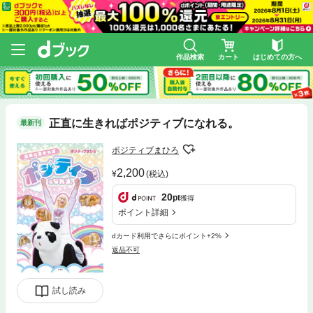
作品検索
カート
はじめての方へ
正直に生きればポジティブになれる。
最新刊
ポジティブまひろ
2,200
(税込)
20
pt
獲得
ポイント詳細
dカード利用でさらにポイント+2%
返品不可
試し読み