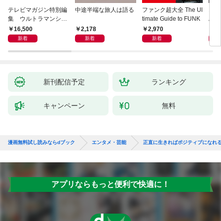
テレビマガジン特別編
中途半端な旅人は語る
ファンク超大全 The Ul
オー
集 ウルトラマンシリ
timate Guide to FUNK
ぶ「
ーズ６０周年記念 全
0—
16,500
2,178
2,970
3,
ウルトラマン記録大鑑
クガ
新着
新着
新着
【電子特典つき】
新刊配信予定
ランキング
キャンペーン
無料
漫画無料試し読みならdブック
エンタメ・芸能
正直に生きればポジティブになれ
アプリならもっと便利で快適に！