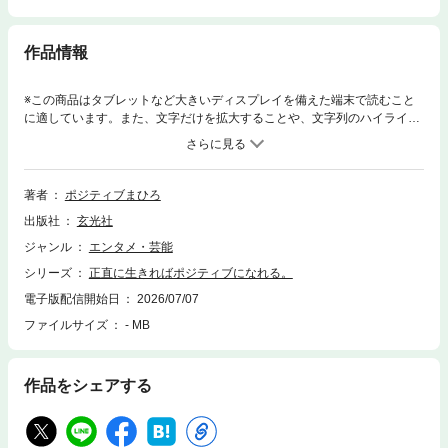
作品情報
※この商品はタブレットなど大きいディスプレイを備えた端末で読むこと
に適しています。また、文字だけを拡大することや、文字列のハイライ
ト、検索、辞書の参照、引用などの機能が使用できません。ポジティブま
ひろの「ネガティブな人生にさよならする方法」多幸感あふれる掛け声
「やったー٩(๑&gt;▽&lt;๑)۶」でおなじみ、元芸人で現在はライバー&amp;
インフルエンサーとして活躍中のポジティブまひろによる、初の書き下ろ
著者
ポジティブまひろ
しエッセイ。幼少期から20年にわたって彼を悩ませた“ネガティブ思考”に
出版社
玄光社
終止符を打ち、“超ポジティブ思考”を手に入れたキッカケ、経緯(いきさつ)
を赤裸々に語るとともに、日常の中で遭遇する様々な出来事に対して、そ
ジャンル
エンタメ・芸能
れをいかにしてポジティブに受け止めるのか、その実践的な思考法をお伝
シリーズ
正直に生きればポジティブになれる。
えします。この本を手にした多くの人が、ポジティブになれますように！
電子版配信開始日
2026/07/07
ファイルサイズ
- MB
作品をシェアする