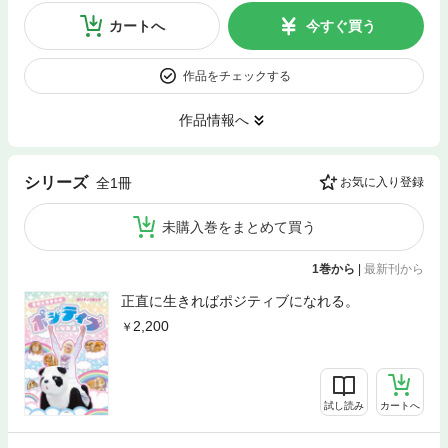
カートへ
今すぐ買う
作品をチェックする
作品情報へ
シリーズ
全1冊
お気に入り登録
未購入巻をまとめて買う
1巻から
|
最新刊から
正直に生きればポジティブになれる。
2,200
試し読み
カートへ