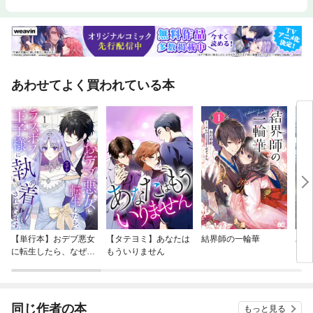
あわせてよく買われている本
【単行本】おデブ悪女
【タテヨミ】あなたは
結界師の一輪華
バッ
に転生したら、なぜか
もういりません
ロイ
ラスボス王子様に執着
今世
されています
りが
てく
OMI
同じ作者の本
もっと見る