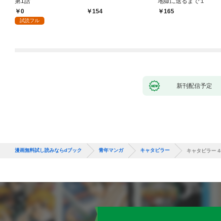
第1話
地獄に送るまで１
0
154
165
試読フル
新刊配信予定
漫画無料試し読みならdブック
青年マンガ
キャタピラー
キャタピラー 