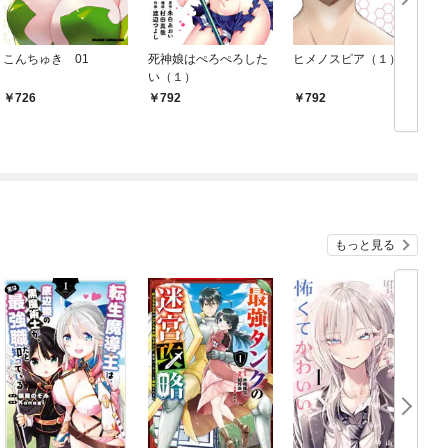
こんちゅき 01
死神娘はぺろぺろした
ヒメノスピア（１）
月
い（１）
0
726
792
792
もっと見る