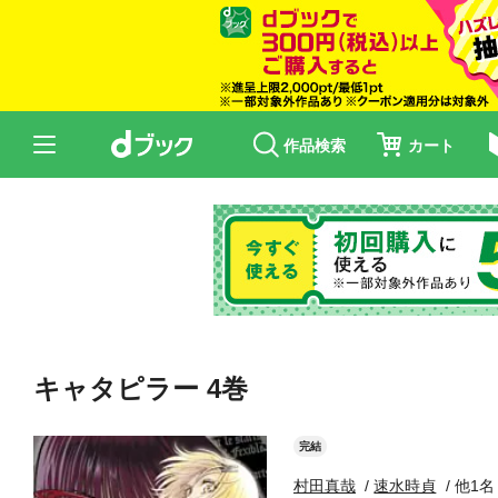
作品検索
カート
キャタピラー 4巻
完結
村田真哉
速水時貞
他1名