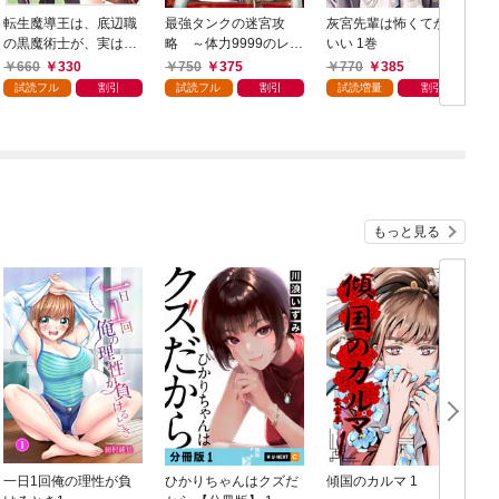
転生魔導王は、底辺職
最強タンクの迷宮攻
灰宮先輩は怖くてかわ
の黒魔術士が、実は最
略 ～体力9999のレア
いい 1巻
強職だと知っている 1
スキル持ちタンク、勇
660
330
750
375
770
385
巻
者パーティーを追放さ
試読フル
割引
試読フル
割引
試読増量
割引
れる～ 1巻
もっと見る
一日1回俺の理性が負
ひかりちゃんはクズだ
傾国のカルマ 1