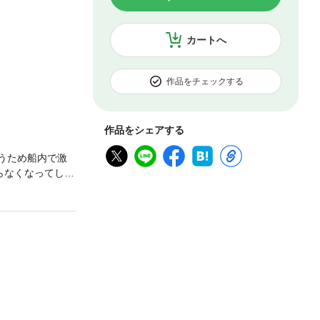
カートへ
作品をチェックする
作品をシェアする
うため船内で激
らなくなってしま
yami (C)2014