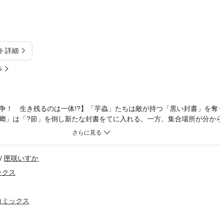
ト詳細
%
争！ 生き残るのは一体!?】「芋蟲」たちは敵が持つ「黒い封書」を奪
螂」は「?節」を倒し新たな封書をてに入れる。一方、集合場所が分か
人が現れる…。(C)2014 Shinya Murata (C)2014 Tokisada Ha
匣咲いすか
ックス
コミックス