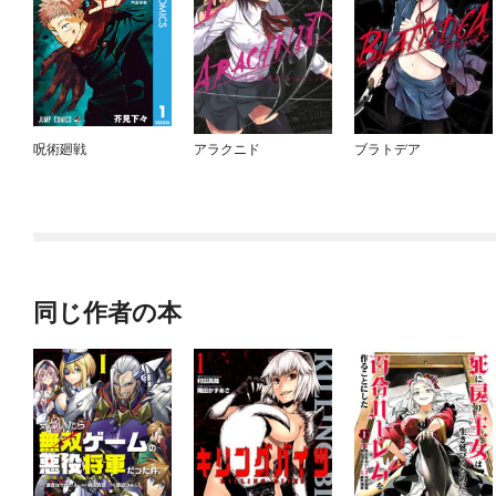
呪術廻戦
アラクニド
ブラトデア
同じ作者の本