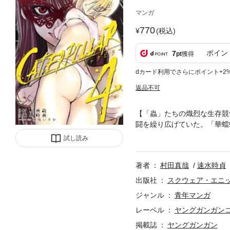
マンガ
770
(税込)
ポイン
7
pt
獲得
dカード利用でさらにポイント+2
返品不可
【「蟲」たちの熾烈な生存競
闘を繰り広げていた。「華蟷
った「芋蟲」の前に「浮塵化」と名乗る老
試し読み
Isuka Hakozaki
著者
村田真哉
速水時貞
出版社
スクウェア・エニ
ジャンル
青年マンガ
レーベル
ヤングガンガン
掲載誌
ヤングガンガン