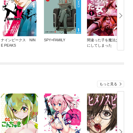
ナインピークス NIN
SPY×FAMILY
間違った子を魔法少女
D
E PEAKS
にしてしまった
もっと見る