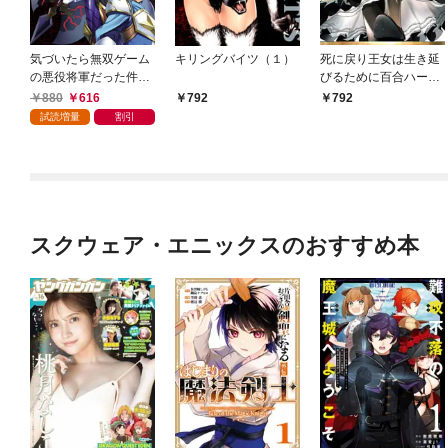
気づいたら無双ゲーム
キリングバイツ（１）
死に戻り王女は生き延
の悪役将軍だった件。
びるために百合ハーレ
～破滅ルートはぶっ壊
ムを作ることにした(1)
880
616
792
792
す～(1)【電子特典付】
試読増量
割引
スクウェア・エニックスのおすすめ本