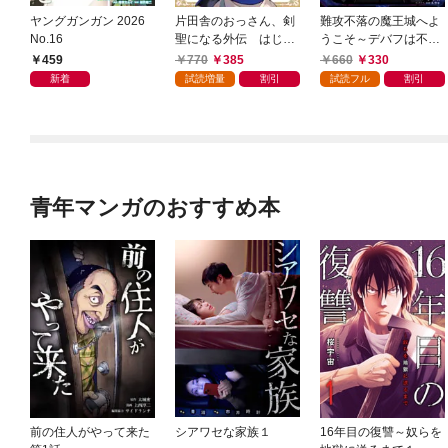
ヤングガンガン 2026
片田舎のおっさん、剣
難攻不落の魔王城へよ
No.16
聖になる外伝 はじま
うこそ～デバフは不要
りの魔法剣士 1巻
と勇者パーティーを追
459
770
385
660
330
い出された黒魔導士、
新着
試読増量
割引
試読フル
割引
魔王軍の最高幹部に迎
えられる～ １巻
青年マンガのおすすめ本
前の住人がやって来た
シアワセな家族１
16年目の復讐～奴らを