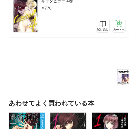
キャタピラー 4巻
770
試し読み
カートへ
あわせてよく買われている本