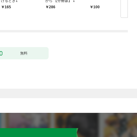
けるとき1
から 【分冊版】 1
版
165
286
100
無料