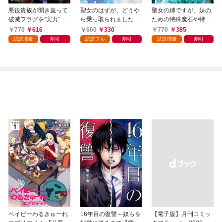
悪役貴族が開き直って
聖女のはずが、どうや
聖女の姉ですが、妹の
破滅フラグを“実力”で
ら乗っ取られました 1
ための特殊魔石や特殊
叩き折っていたら、い
巻
薬草の採取をやめた
770
616
660
330
770
385
つの間にかヒロイン達
ら、隣国の魔術師様の
試読増量
割引
試読フル
割引
試読増量
割引
から英雄視されるよう
元で幸せになりまし
になった件（コミッ
た！（コミック） 1巻
ク） 1巻
ベイビーわるきゅーれ
16年目の復讐～奴らを
【電子版】月刊コミッ