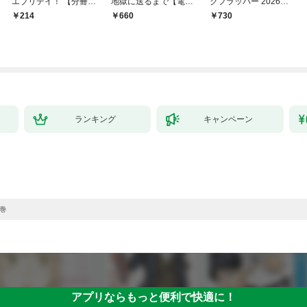
エブリデイ！ 【分冊
地獄に送るまで【電子
クフラッパー 2026年9
版】 1
単行本版】１
月号
214
660
￥730
ランキング
キャンペーン
4巻
アプリならもっと便利で快適に！