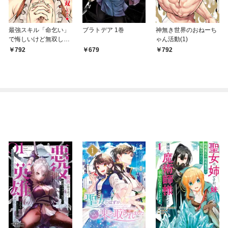
最強スキル「命乞い」
ブラトデア 1巻
神無き世界のおねーち
で悔しいけど無双しち
ゃん活動(1)
ゃう元魔王様の世界征
792
679
792
服活動(1)