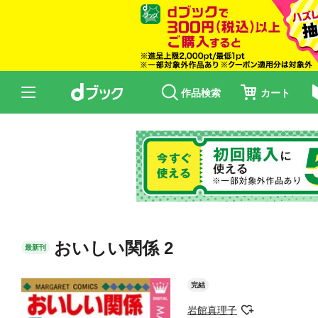
作品検索
カート
おいしい関係 2
最新刊
完結
岩館真理子