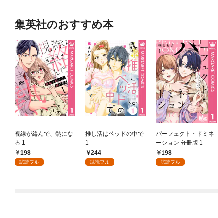
集英社のおすすめ本
視線が絡んで、熱にな
推し活はベッドの中で
パーフェクト・ドミネ
る 1
1
ーション 分冊版 1
198
244
198
試読フル
試読フル
試読フル