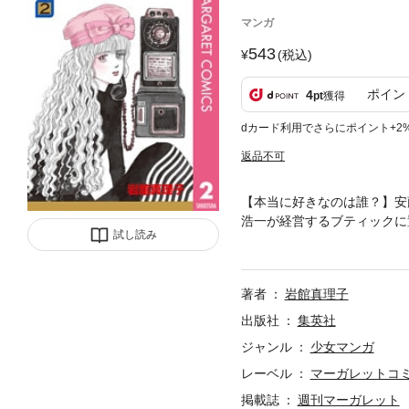
マンガ
543
(税込)
ポイン
4
pt
獲得
dカード利用でさらにポイント+2
返品不可
【本当に好きなのは誰？】安
浩一が経営するブティックに
試し読み
間で揺れ動きながら。しかし
いしましょう
著者
岩館真理子
出版社
集英社
ジャンル
少女マンガ
レーベル
マーガレットコミッ
掲載誌
週刊マーガレット