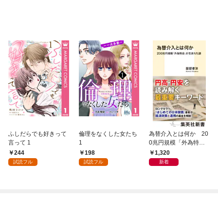
ふしだらでも好きって
倫理をなくした女たち
為替介入とは何か 20
言って 1
1
0兆円規模「外為特
会」が生まれた謎
244
198
1,320
試読フル
試読フル
新着