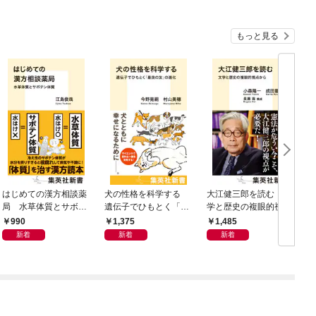
もっと見る
はじめての漢方相談薬
犬の性格を科学する
大江健三郎を読む 文
ヤ
局 水草体質とサボテ
遺伝子でひもとく「最
学と歴史の複眼的視点
N
ン体質
良の友」の進化
から
990
1,375
1,485
新着
新着
新着