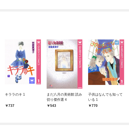
キララのキ 1
まだ八月の美術館 読み
子供はなんでも知って
切り傑作選 4
いる 1
737
543
770