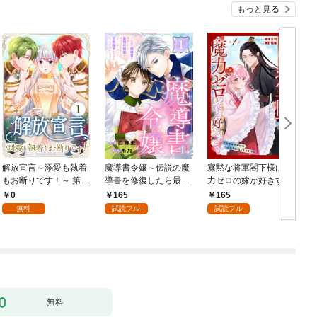
もっと見る
解放宣言～溺愛も執着
魔導書令嬢～伝説の魔
寡黙な将軍閣下様は魔
もお断りです！～ 第1
導書を修復したら最強
力ゼロの嫁が好きすぎ
話
の精霊が味方になりま
る～なぜか旦那様の心
0
165
165
した（クールな王弟殿
の声が聞こえます！？
無料
試読フル
試読フル
下がなぜかいつもそば
～［1話売り］ story0
にいます）～［ばら売
1
り］ 第1話
無料