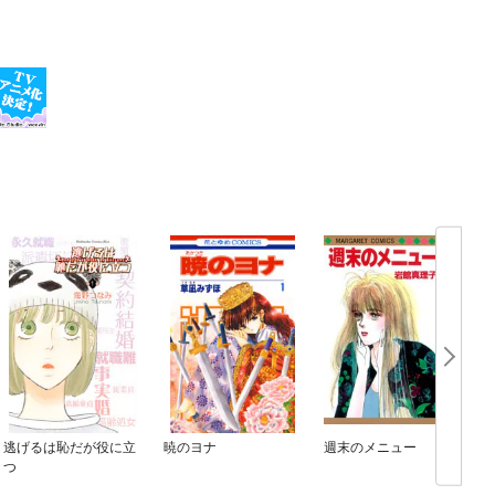
逃げるは恥だが役に立
暁のヨナ
週末のメニュー
つ