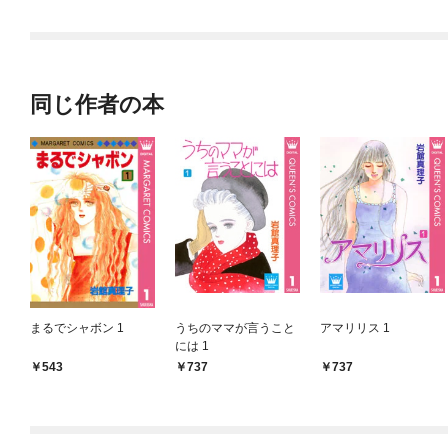
同じ作者の本
まるでシャボン 1
うちのママが言うこと
アマリリス 1
には 1
543
737
737