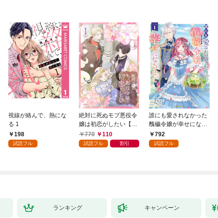
視線が絡んで、熱にな
絶対に死ぬモブ悪役令
誰にも愛されなかった
る 1
嬢は初恋がしたい【単
醜穢令嬢が幸せになる
行本版】 1巻
まで 1
198
770
110
792
試読フル
試読フル
割引
試読フル
ランキング
キャンペーン