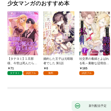
少女マンガのおすすめ本
【タテヨミ】1.旦那
婚約した王子は元暗殺
社交界の毒婦とよばれ
様、今世は死んだら許
者でした 第1話
る私～素敵な辺境伯令
しません
息に腕を折られたの
71
0
165
で、責任とってもらい
タテヨミ
試読フル
無料
試読フル
ます～［ばら売り］
第1話
新刊配信予定