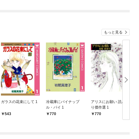
もっと見る
ガラスの花束にして 1
冷蔵庫にパイナップ
アリスにお願い 読み切
ル・パイ 1
り傑作選 1
集
543
770
770