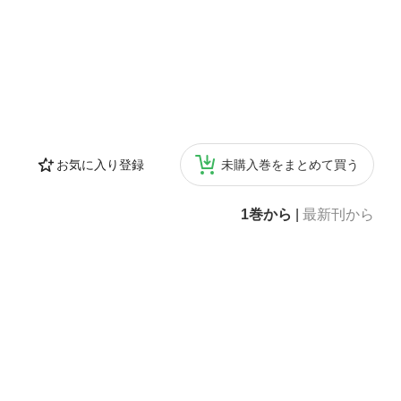
お気に入り登録
未購入巻をまとめて買う
1巻から
|
最新刊から