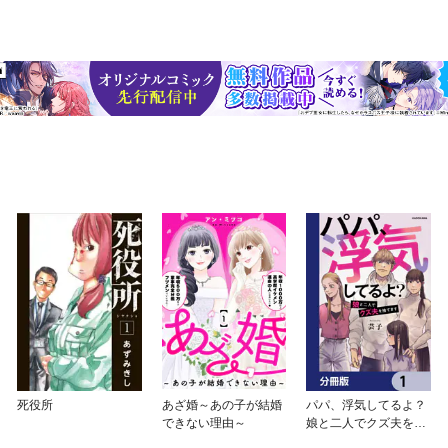
死役所
あざ婚～あの子が結婚
パパ、浮気してるよ？
できない理由～
娘と二人でクズ夫を捨
てます【分冊版】