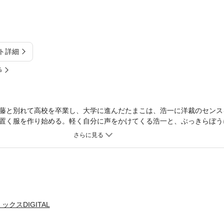
ト詳細
%
藤と別れて高校を卒業し、大学に進んだたまこは、浩一に洋裁のセンス
置く服を作り始める。軽く自分に声をかけてくる浩一と、ぶっきらぼう
どちらも本当はたまこのことを好きでないと、感じていて…。 【同時
クスDIGITAL