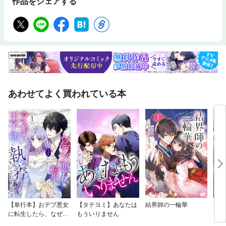
作品をシェアする
あわせてよく買われている本
【単行本】おデブ悪女
【タテヨミ】あなたは
結界師の一輪華
バッ
に転生したら、なぜか
もういりません
ロイ
ラスボス王子様に執着
今世