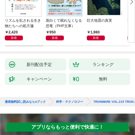
リズムを乱される生き
面白くて眠れなくなる
巨大地震の真実
病は
物たちへの処方箋
恐竜（PHP文庫）
2,420
950
1,980
2,
新着
新着
新着
新刊配信予定
ランキング
キャンペーン
無料
漫画無料試し読みならdブック
科学・テクノロジー
TRONWARE VOL.219 T
アプリならもっと便利で快適に！