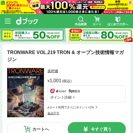
作品検索
カート
はじめての方へ
TRONWARE VOL.219 TRON & オープン技術情報マガ
ジン
坂村健
1,001
(税込)
9
pt
獲得
ポイント詳細
dカード利用でさらにポイント+2%
返品不可
カートへ
今すぐ買う