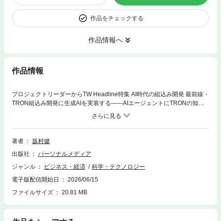
作品をチェックする
作品情報へ
作品情報
プロジェクトリーダーからTW Headline特集 AI時代の組込み開発 最前線・
TRON組込み開発に生成AIを実装する——AIエージェントにTRONの知識
と道具を持たせるODPTウェビナー2026〜公共交通オープンデータ協議会
のいま〜東洋大学 入学式祝辞セミナー情報｜セミナースケジュール 2026
年6月〜9月Welcome to TRON Forum ＆ Ubiquitous ID CenterAssociation
for Open Data of Public TransportationMovement｜TRONから見たコンピ
著者
坂村健
ュータ業界の動向Media｜TRONに関する報道TIVAC Information編集後記
出版社
パーソナルメディア
本誌「記事ucode」の使い方／読者アンケートのお願い
ジャンル
ビジネス・経済
科学・テクノロジー
電子版配信開始日
2026/06/15
ファイルサイズ
20.81 MB