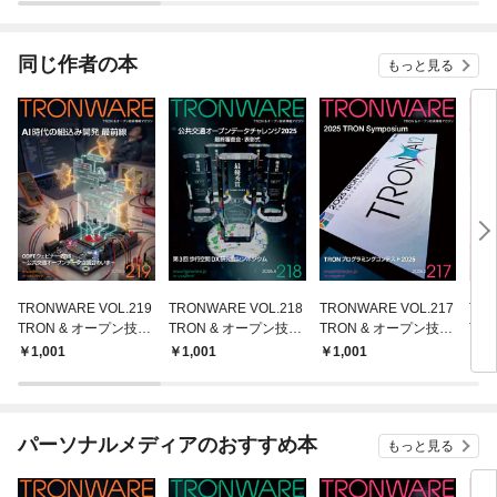
されています
りが
てく
OMI
同じ作者の本
もっと見る
TRONWARE VOL.219
TRONWARE VOL.218
TRONWARE VOL.217
TRO
TRON & オープン技術
TRON & オープン技術
TRON & オープン技術
TR
情報マガジン
情報マガジン
情報マガジン
情報
1,001
1,001
1,001
1,
パーソナルメディアのおすすめ本
もっと見る