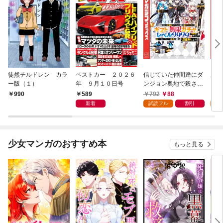
徒然チルドレン カラ
ベストカー ２０２６
信じていた仲間達にダ
魔女
ー版（１）
年 ９月１０日号
ンジョン奥地で殺され
かけたがギフト『無限
589
792
88
7
990
ガチャ』でレベル９９
新着
試読フル
割引
試
９９の仲間達を手に入
れて元パーティーメン
バーと世界に復讐＆
『ざまぁ！』します！
少女マンガのおすすめ本
もっと見る
（１）