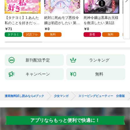
【タテヨミ】1.あんた
絶対に死ぬモブ悪役令
死神令嬢は黒幕お兄様
レベ
私のことを好きだった
嬢は初恋がしたい 第1
を救済したい 第1話
なり
の？
話
71
0
0
0
タテヨミ
試読フル
無料
新着
無料
新刊配信予定
ランキング
キャンペーン
無料
漫画無料試し読みならdブック
少女マンガ
スリーピングビューティー 分冊版
アプリならもっと便利で快適に！