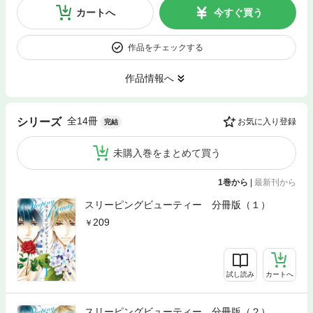
カートへ
今すぐ買う
作品をチェックする
作品情報へ
全14冊
シリーズ
お気に入り登録
完結
未購入巻をまとめて買う
1巻から
|
最新刊から
スリーピングビューティー 分冊版（１）
209
試し読み
カートへ
スリーピングビューティー 分冊版（２）