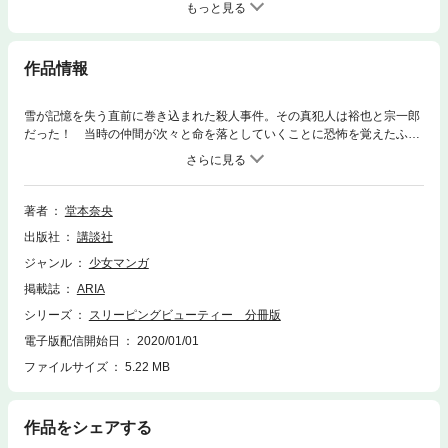
もっと見る
作品情報
雪が記憶を失う直前に巻き込まれた殺人事件。その真犯人は裕也と宗一郎
だった！ 当時の仲間が次々と命を落としていくことに恐怖を覚えたふた
りは、永嗣に全ての罪をなすりつけ殺害する計画を立てる。一方、宗一郎
の嘘により、雪は永嗣を3年前の事件の犯人だと誤解してしまう。なぜ裕
也たちは3年前にエリカを殺害したのか、今裕也の仲間たちを殺している
犯人は誰なのか、すべての謎は雪の失われた記憶の中に！ ※第10話を収
著者
堂本奈央
録
出版社
講談社
ジャンル
少女マンガ
掲載誌
ARIA
シリーズ
スリーピングビューティー 分冊版
電子版配信開始日
2020/01/01
ファイルサイズ
5.22 MB
作品をシェアする