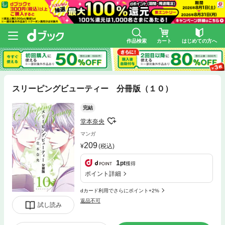
作品検索
カート
はじめての方へ
スリーピングビューティー 分冊版（１０）
完結
堂本奈央
マンガ
209
(税込)
1
pt
獲得
ポイント詳細
dカード利用でさらにポイント+2%
返品不可
試し読み