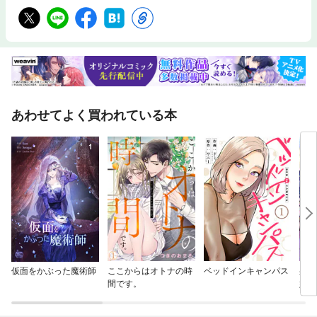
あわせてよく買われている本
仮面をかぶった魔術師
ここからはオトナの時
ベッドインキャンパス
身に
間です。
婚約
れど
だな