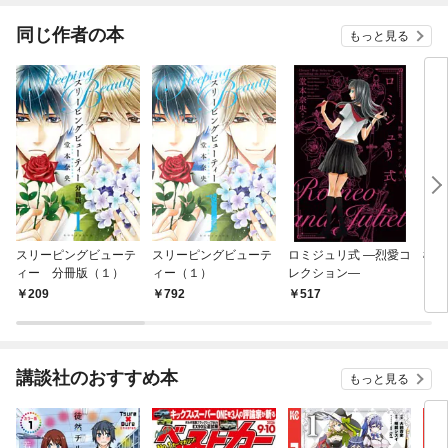
った
同じ作者の本
もっと見る
スリーピングビューテ
スリーピングビューテ
ロミジュリ式 ―烈愛コ
極上
ィー 分冊版（１）
ィー（１）
レクション―
クト
ズ 
209
792
517
5
講談社のおすすめ本
もっと見る