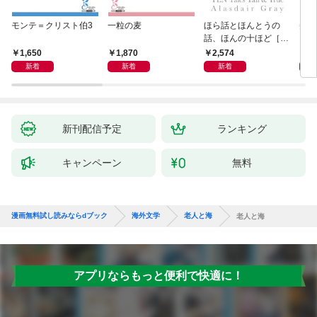
モンテ＝クリスト伯3
一粒の麦
ほら話とほんとうの
美し
話、ほんの十ほど［新
装版］
1,650
1,870
2,574
1,
新着
新着
新着
新刊配信予定
ランキング
キャンペーン
無料
漫画無料試し読みならdブック
海外文学
老人と海
老人と海
アプリならもっと便利で快適に！