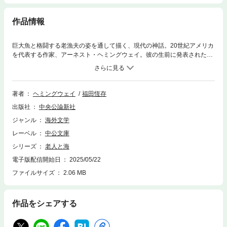
作品情報
巨大魚と格闘する老漁夫の姿を通して描く、現代の神話。20世紀アメリカ
を代表する作家、アーネスト・ヘミングウェイ。彼の生前に発表された最
後の小説にして、ピュリッツァー賞・ノーベル文学賞を受けるなど世界的
に高い評価を得た『老人と海』。劇作家・批評家の福田恆存によるその翻
訳は、日本でも初訳（1955）以来、改訂を重ね、累計500万部を超える大
ベストセラーとして読み継がれてきました。本書は、いわば、日本語訳と
著者
ヘミングウェイ
福田恆存
してこれまで最も愛されてきた福田訳の、待望の新版です。今回新たに、
出版社
中央公論新社
ヘミングウェイ作品および『老人と海』が日本でいかに読まれてきたかを
示す、作家たちのエッセイを巻末に収録。〈一生に一度は読みたい、文学
ジャンル
海外文学
の底力を示す名作〉として今も親しまれ続ける小説の、装い新たな復刊で
レーベル
中公文庫
す。
シリーズ
老人と海
電子版配信開始日
2025/05/22
ファイルサイズ
2.06 MB
作品をシェアする