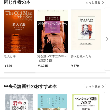
同じ作者の本
もっと見る
老人と海
河を渡って木立の中へ
詩人と狂人たち
シェ
（新潮文庫）
880
1,045
770
1,
中央公論新社のおすすめ本
もっと見る