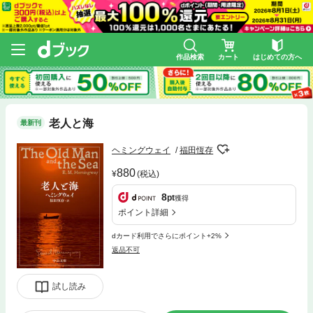
作品検索
カート
はじめての方へ
老人と海
最新刊
ヘミングウェイ
福田恆存
880
(税込)
8
pt
獲得
ポイント詳細
dカード利用でさらにポイント+2%
返品不可
試し読み