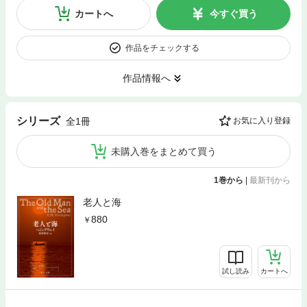
カートへ
今すぐ買う
作品をチェックする
作品情報へ
シリーズ
全1冊
お気に入り登録
未購入巻をまとめて買う
1巻から
|
最新刊から
老人と海
880
試し読み
カートへ