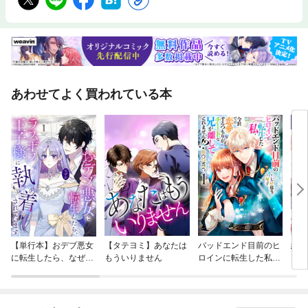
あわせてよく買われている本
【単行本】おデブ悪女
【タテヨミ】あなたは
バッドエンド目前のヒ
結界
に転生したら、なぜか
もういりません
ロインに転生した私、
ラスボス王子様に執着
今世では恋愛するつも
されています
りがチートな兄が離し
てくれません！？@C
OMIC