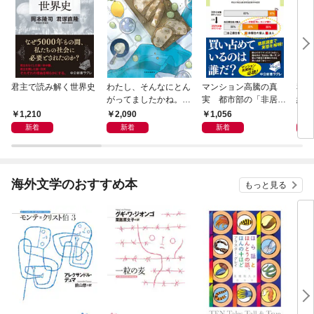
君主で読み解く世界史
わたし、そんなにとん
マンション高騰の真
私と
がってましたかね。
実 都市部の「非居住
紀 
獅子座、Ａ型、丙午は
化」が街を壊す
ヤが
1,210
2,090
1,056
1,
めぐる
新着
新着
新着
海外文学のおすすめ本
もっと見る