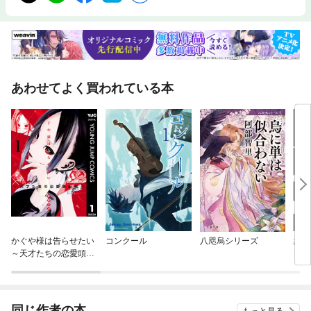
あわせてよく買われている本
かぐや様は告らせたい
コンクール
八咫烏シリーズ
絢爛
～天才たちの恋愛頭脳
ヌ
戦～
同じ作者の本
もっと見る