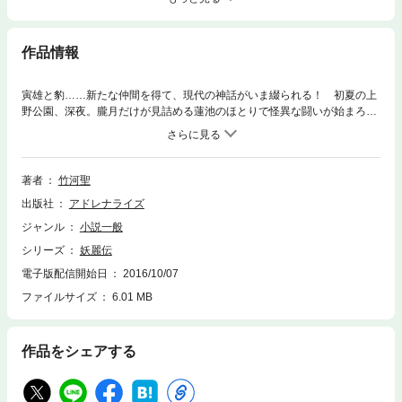
作品情報
寅雄と豹……新たな仲間を得て、現代の神話がいま綴られる！ 初夏の上
野公園、深夜。朧月だけが見詰める蓮池のほとりで怪異な闘いが始まろう
としていた。池から姿を現わしたのは、全身に鱗を帯びた巨大な蛭、人頭
蛇体のもの…異形なる妖奇獣たち。相対するは、大地の精霊を操る美貌の
青年、前史の時代から人知れず行なわれてきた侵略者と守り神との壮烈な
魔戦が今また火蓋を切った。美とエロスが織り成す怪奇アクション「妖麗
著者
竹河聖
伝」シリーズ第２弾。●竹河聖（たけかわ・せい）東京生まれ。青山学院
出版社
アドレナライズ
大学文学部卒。ホラー、伝奇小説、ファンタジーを中心に続々と作品を発
表。劇場版アニメ化もされた「風の大陸」シリーズや「巡検使カルナー」
ジャンル
小説一般
シリーズなど著書多数。
シリーズ
妖麗伝
電子版配信開始日
2016/10/07
ファイルサイズ
6.01 MB
作品をシェアする