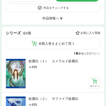
作品をチェックする
作品情報へ
シリーズ
全6冊
お気に入り登録
未購入巻をまとめて買う
1巻から
|
最新刊から
妖麗伝（１） エメラルド妖麗伝
495
カートへ
妖麗伝（２） サファイア妖麗伝
495