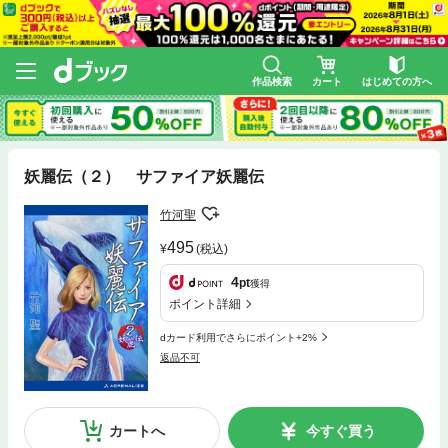
作品検索
カート
はじめての方へ
妖麗伝（２） サファイア妖麗伝
竹河聖
495
(税込)
4
pt
獲得
ポイント詳細
dカード利用でさらにポイント+2%
返品不可
カートへ
今すぐ買う