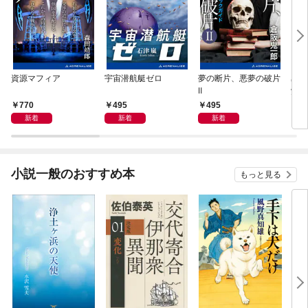
資源マフィア
宇宙潜航艇ゼロ
夢の断片、悪夢の破片
星間
Ⅱ
覚め
770
495
495
4
新着
新着
新着
小説一般のおすすめ本
もっと見る