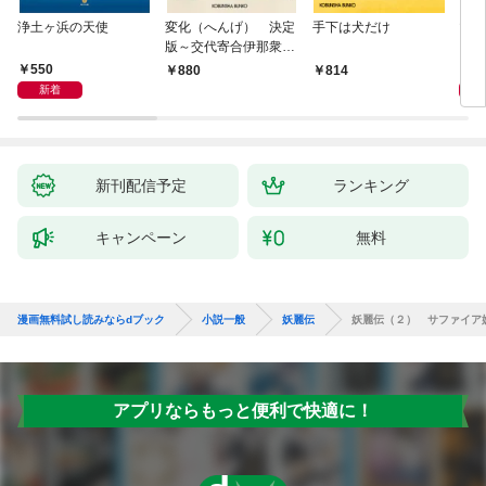
浄土ヶ浜の天使
変化（へんげ） 決定
手下は犬だけ
マリ
版～交代寄合伊那衆異
聞（1）～
550
1,
880
814
新着
新刊配信予定
ランキング
キャンペーン
無料
漫画無料試し読みならdブック
小説一般
妖麗伝
妖麗伝（２） サファイア
アプリならもっと便利で快適に！