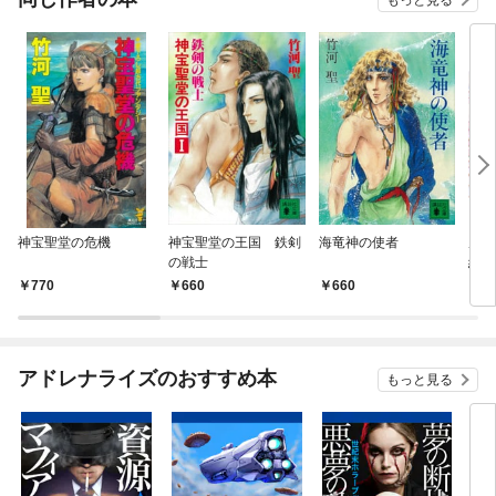
神宝聖堂の危機
神宝聖堂の王国 鉄剣
海竜神の使者
風の
の戦士
編
770
660
660
5
アドレナライズのおすすめ本
もっと見る