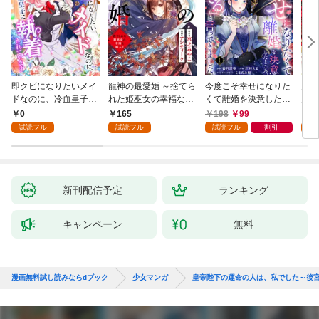
即クビになりたいメイ
龍神の最愛婚 ～捨てら
今度こそ幸せになりた
鬼条
ドなのに、冷血皇子に
れた姫巫女の幸福な嫁
くて離婚を決意したと
見初
執着されています第1
入り～: 1
ころ、無表情な旦那様
～１
0
165
198
99
1
話
が「愛してる」と言っ
試読フル
試読フル
試読フル
割引
試
てきました。1
新刊配信予定
ランキング
キャンペーン
無料
漫画無料試し読みならdブック
少女マンガ
皇帝陛下の運命の人は、私でした～後