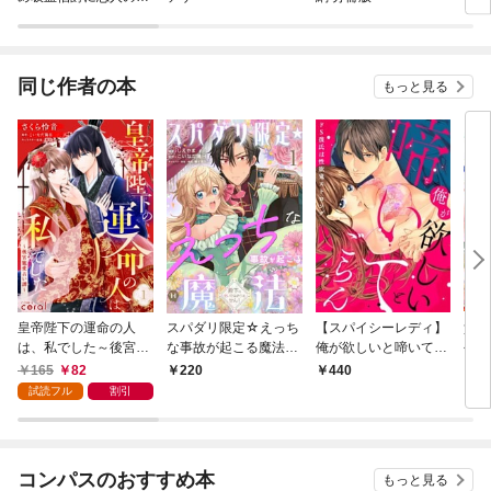
リをお願いしたら、な
モノ
ぜか溺愛モードになり
冊版
ました 分冊版
同じ作者の本
もっと見る
皇帝陛下の運命の人
スパダリ限定☆えっち
【スパイシーレディ】
貴族
は、私でした～後宮寵
な事故が起こる魔法～
俺が欲しいと啼いてご
公爵
愛占い譚～（単話版
殿下のせいではありま
らん～ドS彼氏は性欲
１
165
82
220
440
1
1）
せん！～１
鬼ストロング
試読フル
割引
コンパスのおすすめ本
もっと見る