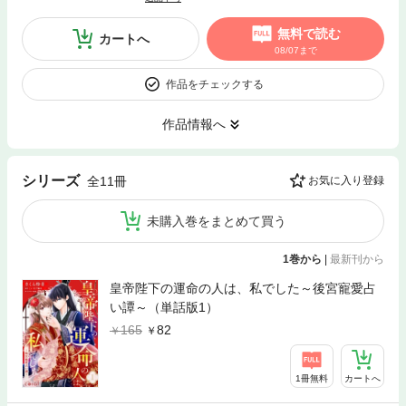
無料で読む
カートへ
08/07まで
作品をチェックする
作品情報へ
シリーズ
全11冊
お気に入り登録
未購入巻をまとめて買う
1巻から
|
最新刊から
皇帝陛下の運命の人は、私でした～後宮寵愛占
い譚～（単話版1）
165
82
1冊無料
カートへ