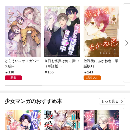
とらうい～オメガバー
今日も怪異は俺に夢中
放課後にあかね色（単
シン
ス編～
（単話版1）
話版1）
ので
ール
330
143
7
165
ん！
新着
試読フル
試
少女マンガのおすすめ本
もっと見る