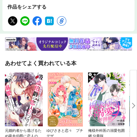
作品をシェアする
あわせてよく買われている本
元婚約者から逃げるた
ゆびさきと恋々 プチ
俺様外科医の溺愛包囲
私が
め吸血伯爵に恋人のフ
デザ
網 分冊版
で 