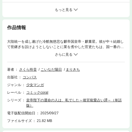
もっと見る
作品情報
大陸統一を成し遂げた冷酷無慈悲な麒帝国皇帝・麒董星。彼が中々結婚し
て世継ぎを設けようとしないことに業を煮やした官吏たちは、国一番の占
い師に「皇帝陛下の運命の女性」を占ってもらうことにした。占いの確か
な腕と、100年に一人しか手に入れられないある特別な力を持つ紅稟は、
その大役を務めることに。ところが、王宮に呼び出され、皇帝の前で早速
占ってみたところ、占いの結果として浮かび上がった相手は、なんと紅稟
著者
さくら怜音
こいなだ陽日
まりきち
自身で…!?正直に「陛下の運命の相手は私です」と告げるべき？いや、そ
出版社
コンパス
んなの無理！ 悩んだ挙げ句、苦しまぎれに奏上した一言が、紅稟の運命
を大きく動かして――!?
ジャンル
少女マンガ
レーベル
コミックcoral
シリーズ
皇帝陛下の運命の人は、私でした～後宮寵愛占い譚～（単話
版）
電子版配信開始日
2025/09/27
ファイルサイズ
21.82 MB