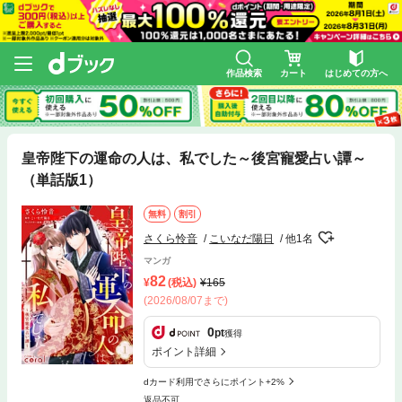
作品検索
カート
はじめての方へ
皇帝陛下の運命の人は、私でした～後宮寵愛占い譚～
（単話版1）
無料
割引
さくら怜音
こいなだ陽日
他1名
マンガ
82
(税込)
165
(2026/08/07まで)
0
pt
獲得
ポイント詳細
dカード利用でさらにポイント+2%
返品不可