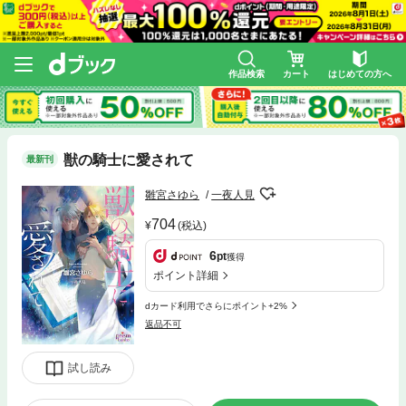
作品検索
カート
はじめての方へ
獣の騎士に愛されて
最新刊
雛宮さゆら
一夜人見
704
(税込)
6
pt
獲得
ポイント詳細
dカード利用でさらにポイント+2%
返品不可
試し読み