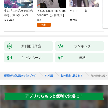
小説「二哈和他的白猫
病案本 Case File Com
ＶＩＰ 共鳴
アイ
師尊」第1巻（ハスキ
pendium［分冊版１］
つい
ーとかれのしろねこし
0
9
2,420
792
ずん）
無料
新刊配信予定
ランキング
キャンペーン
無料
漫画無料試し読みならdブック
BL小説
獣の騎士に愛されて
獣の騎士に愛さ
アプリならもっと便利で快適に！