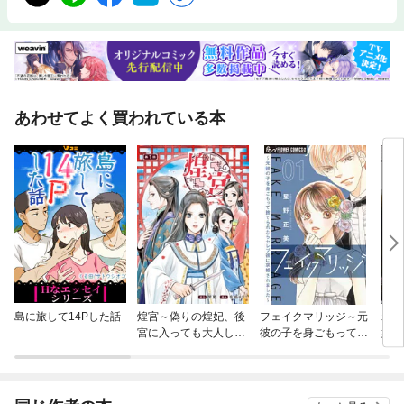
あわせてよく買われている本
島に旅して14Pした話
煌宮～偽りの煌妃、後
フェイクマリッジ～元
わた
宮に入っても大人しく
彼の子を身ごもって捨
娘の
はしません～(話売り)
てられたらセレブ彼に
求婚されました～【マ
イクロ】