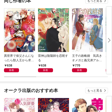
同じ作者の本
もっと見る
異世界で保父さんにな
雷神は陰陽師を恋呪す
王子の政略婚 気高き
異世
ったら獣人王から求愛
る
オメガと義兄弟アルフ
じめ
されてしまった件
ァ
638
638
770
6
新着
新着
新着
オークラ出版のおすすめ本
もっと見る