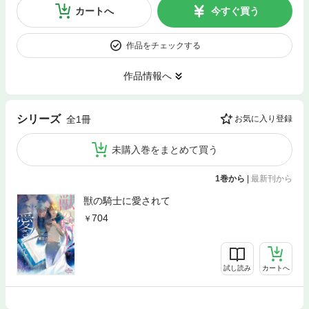
カートへ
今すぐ買う
作品をチェックする
作品情報へ
シリーズ
全1冊
お気に入り登録
未購入巻をまとめて買う
1巻から
|
最新刊から
獣の騎士に愛されて
704
試し読み
カートへ