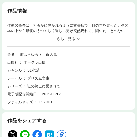
作品情報
作家の修吾は、何者かに導かれるように古書店で一冊の本を買った。その
本の中から銀髪のうつくしく逞しい男が突然現れて、聞いたことのない名
前で修吾を呼ぶ。現実とは思えない状況に混乱しているうちにいきなりキ
スをされ、抵抗しきれずそのまま抱かれてしまった。さらに信じられない
ことに、修吾の目の前で、男の頭部が銀色の狼のような姿になっていき─
─！？※こちらの作品には、紙版に収録の口絵・挿絵等のイラストは収録さ
著者
雛宮さゆら
一夜人見
れておりません。
出版社
オークラ出版
ジャンル
BL小説
レーベル
プリズム文庫
シリーズ
獣の騎士に愛されて
電子版配信開始日
2019/05/17
ファイルサイズ
1.57 MB
作品をシェアする