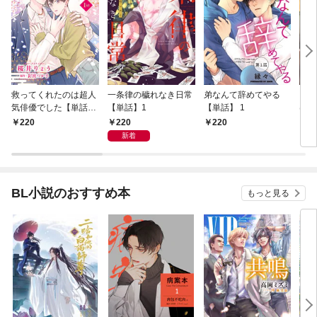
救ってくれたのは超人
一条律の穢れなき日常
弟なんて辞めてやる
コー
気俳優でした【単話】
【単話】1
【単話】 1
はじ
1
1
220
220
220
2
新着
BL小説のおすすめ本
もっと見る