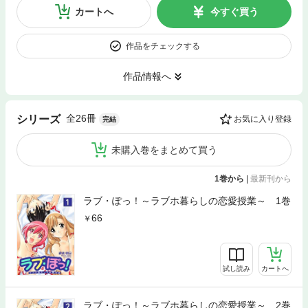
カートへ
今すぐ買う
作品をチェックする
作品情報へ
全26冊
シリーズ
お気に入り登録
完結
未購入巻をまとめて買う
1巻から
|
最新刊から
ラブ・ぽっ！～ラブホ暮らしの恋愛授業～ 1巻
66
試し読み
カートへ
ラブ・ぽっ！～ラブホ暮らしの恋愛授業～ 2巻