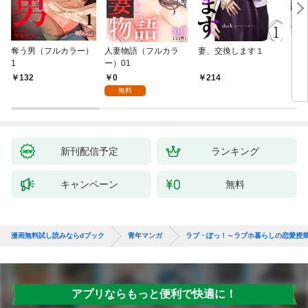
奪う男（フルカラー）
人妻物語（フルカラ
妻、交換します１
ごめ
1
ー）01
ない
0
132
214
1
無料
新刊配信予定
ランキング
キャンペーン
無料
漫画無料試し読みならdブック
青年マンガ
ラブ・ぽっ！～ラブホ暮らしの恋愛授
アプリならもっと便利で快適に！