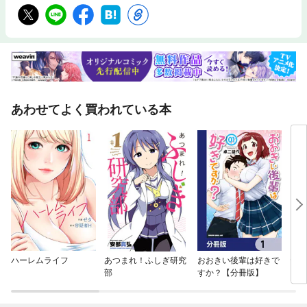
あわせてよく買われている本
ハーレムライフ
あつまれ！ふしぎ研究
おおきい後輩は好きで
ヤン
部
すか？【分冊版】
ゃん