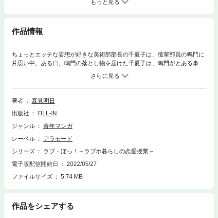
もっと見る
作品情報
ちょっとエッチな妄想が好きな美術部部長の千夏子は、後輩部員の鳴門に
片思い中。ある日、鳴門の落とし物を届けた千夏子は、鳴門がとある事情
でラブホテルの一室に住んでいることを知る。しかもそこに現れたのは年
上の美人家庭教師・鳩子。どうやら彼女が鳴門の想い人のようで…ラブホ
に若い男女が二人きり。鳴門の貞操の危機を感じた千夏子は、何とか邪魔
しようと自称・家庭教師になって奮闘する。一方的にアタックし続ける千
著者
森見明日
夏子をよそに、鳩子は余裕のある様子だが、実は誰にも言えない秘密があ
出版社
FILL-IN
った。千夏子に片思いする知音や、美術部室を狙う知花も登場し、錯綜す
る恋愛模様。妄想入り混じるドタバタな日常と、それぞれの恋の行方
ジャンル
青年マンガ
は！？
レーベル
アラモード
シリーズ
ラブ・ぽっ！～ラブホ暮らしの恋愛授業～
電子版配信開始日
2022/05/27
ファイルサイズ
5.74 MB
作品をシェアする