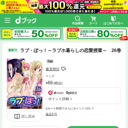
作品検索
カート
はじめての方へ
ラブ・ぽっ！～ラブホ暮らしの恋愛授業～ 26巻
最新刊
完結
森見明日
マンガ
66
(税込)
0
pt
獲得
ポイント詳細
dカード利用でさらにポイント+2%
返品不可
試し読み