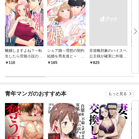
離婚しますよね？～転
シェア婚～理想の契約
非攻略対象のハイスペ
冷酷
生したら官能小説の悪
結婚を男友達と～ 1
公主様が確実に外堀を
白い
役妻でした～ 1巻
巻
埋めてきて逃げられそ
ため
110
165
￥825
1
うにありません【電子
した
単行本版/限定特典付
き】 1巻
青年マンガのおすすめ本
もっと見る