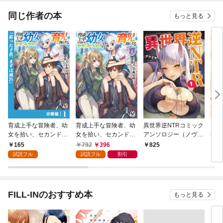
同じ作者の本
もっと見る
育成上手な冒険者、幼
育成上手な冒険者、幼
異世界逆NTRコミック
ラブ
女を拾い、セカンドラ
女を拾い、セカンドラ
アンソロジー（ノヴァ
暮
イフを育児に捧げる
イフを育児に捧げる
コミックス）１
1巻
165
792
396
825
6
【分冊版】（ノヴァコ
（ノヴァコミックス）
試読フル
試読フル
割引
ミックス）１
１
FILL-INのおすすめ本
もっと見る