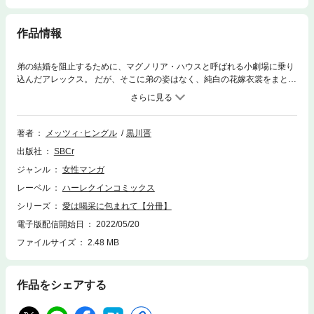
作品情報
弟の結婚を阻止するために、マグノリア・ハウスと呼ばれる小劇場に乗り
込んだアレックス。 だが、そこに弟の姿はなく、純白の花嫁衣裳をまとっ
たデジレだけがいた。彼女の美しさに一瞬心を奪われてしまったが、弟の
行先を聞き出すため、アレックスはデジレに詰め寄った。しかし、デジレ
に冷たく突き放されて・・・。
著者
メッツィ･ヒングル
黒川晋
出版社
SBCr
ジャンル
女性マンガ
レーベル
ハーレクインコミックス
シリーズ
愛は喝采に包まれて【分冊】
電子版配信開始日
2022/05/20
ファイルサイズ
2.48 MB
作品をシェアする