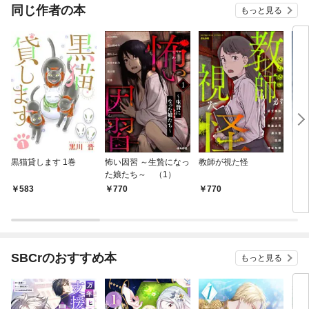
同じ作者の本
もっと見る
黒猫貸します 1巻
怖い因習 ～生贄になっ
教師が視た怪
えー
た娘たち～ （1）
583
770
770
5
SBCrのおすすめ本
もっと見る