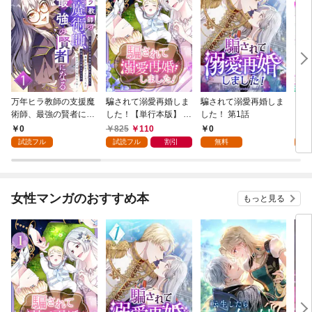
万年ヒラ教師の支援魔
騙されて溺愛再婚しま
騙されて溺愛再婚しま
ヒト
術師、最強の賢者にな
した！【単行本版】 1
した！ 第1話
る～不人気の支援魔術
巻
0
825
110
0
0
師は給料泥棒だと魔術
試読フル
試読フル
割引
無料
試
大学をクビになった
が、出世した元教え子
たちのおかげで何も困
らない件～ 第1話
女性マンガのおすすめ本
もっと見る