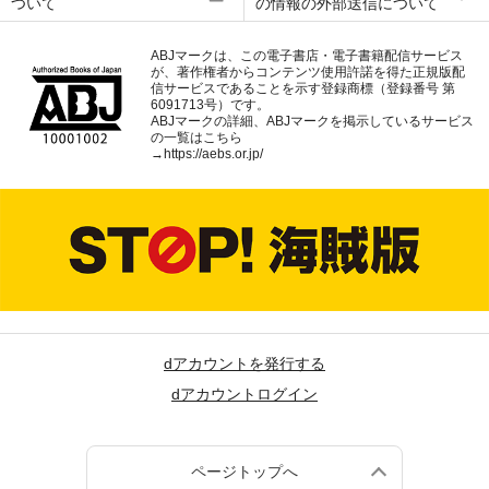
ついて
の情報の外部送信について
ABJマークは、この電子書店・電子書籍配信サービス
が、著作権者からコンテンツ使用許諾を得た正規版配
信サービスであることを示す登録商標（登録番号 第
6091713号）です。
ABJマークの詳細、ABJマークを掲示しているサービス
の一覧はこちら
→
https://aebs.or.jp/
dアカウントを発行する
dアカウントログイン
ページトップへ