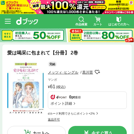
作品検索
カート
はじめての方へ
愛は喝采に包まれて【分冊】 2巻
完結
メッツィ･ヒングル
黒川晋
マンガ
61
(税込)
0
pt
獲得
ポイント詳細
dカード利用でさらにポイント+2%
返品不可
カートへ
今すぐ買う