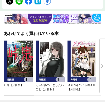
あわせてよく買われている本
峠鬼【分冊版】
くらいあの子としたい
メスガキのいる喫茶店
ふし
こと【分冊版】
【分冊版】
【分