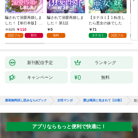
騙されて溺愛再婚しま
騙されて溺愛再婚しま
【タテヨミ】1.転生し
【タ
した！【単行本版】 1
した！ 第1話
たら悪女の妹でした
の私
巻
825
110
0
71
7
試読フル
割引
無料
タテヨミ
試読フル
タ
新刊配信予定
ランキング
キャンペーン
無料
漫画無料試し読みならdブック
女性マンガ
愛は喝采に包まれて【分冊】
愛
アプリならもっと便利で快適に！