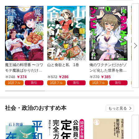
魔王城の料理番 〜コワ
山と食欲と私 1巻
俺のワクチンだけがゾ
クマ
モテ魔族ばかりだけ
ンビ化した世界を救え
ど、ホワイトな職場で
る 1巻
748
374
572
286
770
385
7
す〜 1巻
試読フル
割引
試読フル
割引
試読フル
割引
試
社会・政治のおすすめ本
もっと見る