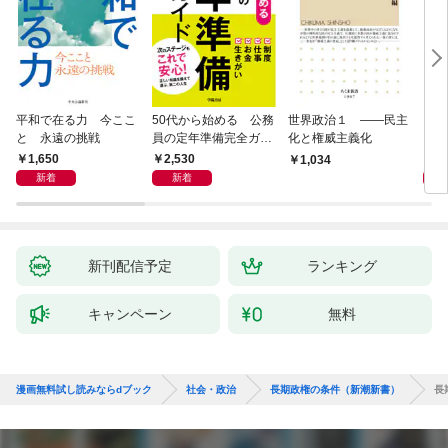
平和で在る力 今ここ
50代から始める 公務
世界政治１ ――民主
「力
と 永遠の挑戦
員の定年準備完全ガイ
化と権威主義化
く 
ド
1,650
2,530
1,
1,034
新着
新着
新刊配信予定
ランキング
キャンペーン
無料
漫画無料試し読みならdブック
社会・政治
長期政権の条件（新潮新書）
長