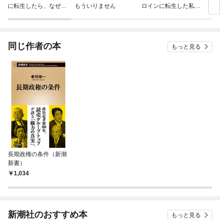
に転生したら、なぜか
もういりません
ロインに転生した私、
ラスボス王子様に執着
今世では恋愛するつも
されています
りがチートな兄が離し
てくれません！？@C
OMIC
同じ作者の本
もっと見る
長期政権の条件（新潮
新書）
1,034
新潮社のおすすめ本
もっと見る