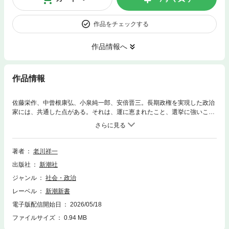
作品をチェックする
作品情報へ
作品情報
佐藤栄作、中曾根康弘、小泉純一郎、安倍晋三。長期政権を実現した政治
家には、共通した点がある。それは、運に恵まれたこと、選挙に強いこ
と、そして自制心を持ち続けたことである。それが失われる時、権力はあ
っという間に崩壊する。栄耀栄華を極めた政治家は時に、自分の得意技に
よって足をすくわれるのだ。政治記者として60年以上、日本政治を観察し
てきた読売グループトップが描く「権力の真実」。
著者
老川祥一
出版社
新潮社
ジャンル
社会・政治
レーベル
新潮新書
電子版配信開始日
2026/05/18
ファイルサイズ
0.94 MB