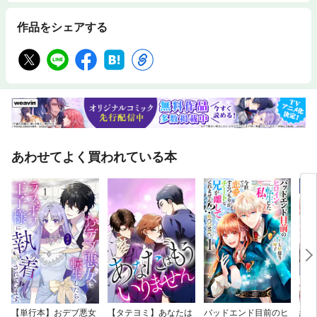
作品をシェアする
あわせてよく買われている本
【単行本】おデブ悪女
【タテヨミ】あなたは
バッドエンド目前のヒ
結界