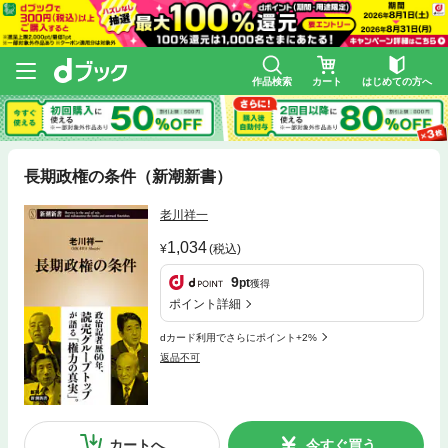
作品検索
カート
はじめての方へ
長期政権の条件（新潮新書）
老川祥一
1,034
(税込)
9
pt
獲得
ポイント詳細
dカード利用でさらにポイント+2%
返品不可
カートへ
今すぐ買う