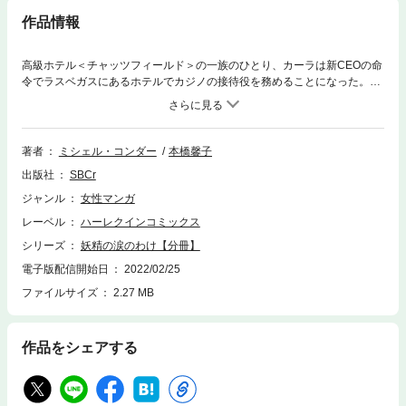
作品情報
高級ホテル＜チャッツフィールド＞の一族のひとり、カーラは新CEOの命
令でラスベガスにあるホテルでカジノの接待役を務めることになった。一
族の恥さらしと言われていた彼女にとって名誉挽回のチャンス。…そんな
時に限ってトラブルの連続！ 飛行機の到着時間が遅れたうえに、空港で大
富豪エイダン・ケリーと正面衝突し「ピンク頭の商売女」と罵られてしま
う。なんて傲慢な男なの！ 数時間後、カーラは彼と再会し、しかも賭けの
著者
ミシェル・コンダー
本橋馨子
対象にされて――!?
出版社
SBCr
ジャンル
女性マンガ
レーベル
ハーレクインコミックス
シリーズ
妖精の涙のわけ【分冊】
電子版配信開始日
2022/02/25
ファイルサイズ
2.27 MB
作品をシェアする