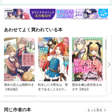
あわせてよく買われている本
運命の恋人は期限付き
転生した大聖女は、聖
悪役令嬢は夜告鳥をめ
彼女
【単話版】
女であることをひた隠
ざす【単話】
理由
す A Tale of The Gre
at Saint
同じ作者の本
もっと見る