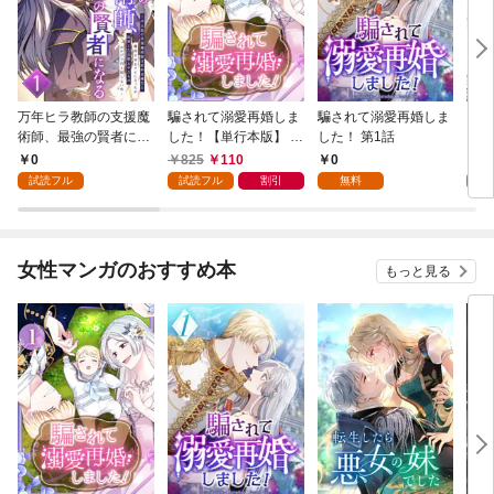
万年ヒラ教師の支援魔
騙されて溺愛再婚しま
騙されて溺愛再婚しま
ヒト
術師、最強の賢者にな
した！【単行本版】 1
した！ 第1話
る～不人気の支援魔術
巻
0
825
110
0
0
師は給料泥棒だと魔術
試読フル
試読フル
割引
無料
試
大学をクビになった
が、出世した元教え子
たちのおかげで何も困
らない件～ 第1話
女性マンガのおすすめ本
もっと見る