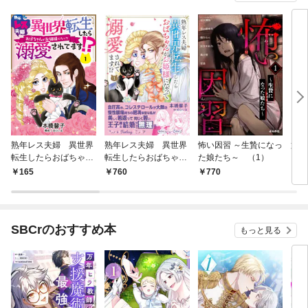
熟年レス夫婦 異世界
熟年レス夫婦 異世界
怖い因習 ～生贄になっ
第三
転生したらおばちゃん
転生したらおばちゃん
た娘たち～ （1）
がお姫様になって溺愛
がお姫様になって溺愛
165
760
770
6
されてます！？ 【分冊
されてます！？ 1
版】 1話
SBCrのおすすめ本
もっと見る