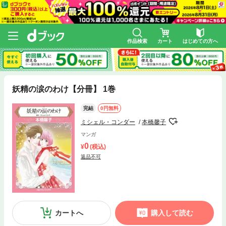
作品検索
カート
はじめての方へ
妖精の涙のわけ【分冊】 1巻
完結
0円無料
ミシェル・コンダー
本橋馨子
マンガ
0
(税込)
返品不可
カートへ
購入して読む