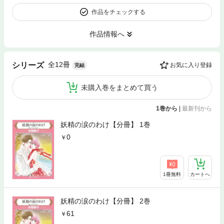
作品をチェックする
作品情報へ
全12冊
シリーズ
お気に入り登録
完結
未購入巻をまとめて買う
1巻から
|
最新刊から
妖精の涙のわけ【分冊】 1巻
0
1冊無料
カートへ
妖精の涙のわけ【分冊】 2巻
61