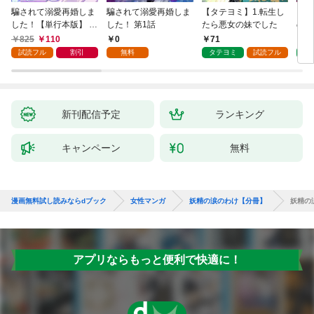
騙されて溺愛再婚しま
騙されて溺愛再婚しま
【タテヨミ】1.転生し
【タ
した！【単行本版】 1
した！ 第1話
たら悪女の妹でした
の私
巻
825
110
0
71
7
試読フル
割引
無料
タテヨミ
試読フル
タ
新刊配信予定
ランキング
キャンペーン
無料
漫画無料試し読みならdブック
女性マンガ
妖精の涙のわけ【分冊】
妖精の
アプリならもっと便利で快適に！