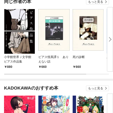
同じ作者の本
もっと見る
小学館世界Ｊ文学館
ビアス怪異譚１ あり
死の診断
悪魔
ビアス作品集
えない話
880
660
660
1,
KADOKAWAのおすすめ本
もっと見る