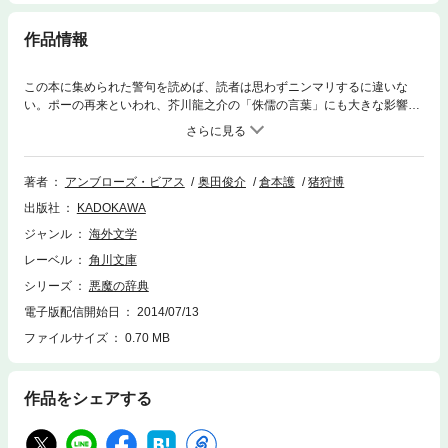
作品情報
この本に集められた警句を読めば、読者は思わずニンマリするに違いな
い。ポーの再来といわれ、芥川龍之介の「侏儒の言葉」にも大きな影響を
与えた短編の名手ビアスが“インク代わりにニガヨモギの汁を使用した”と
いわれる皮肉な文章で、現代文明と人間性を鋭く風刺する。現代人必読の
書。
著者
アンブローズ・ビアス
奥田俊介
倉本護
猪狩博
出版社
KADOKAWA
ジャンル
海外文学
レーベル
角川文庫
シリーズ
悪魔の辞典
電子版配信開始日
2014/07/13
ファイルサイズ
0.70 MB
作品をシェアする