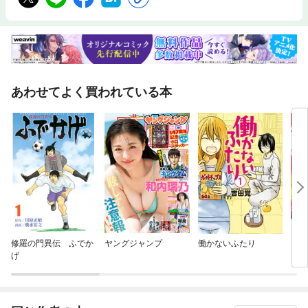
あわせてよく買われている本
修羅の門異伝 ふでか
ヤングジャンプ
働かないふたり
ゴー
げ