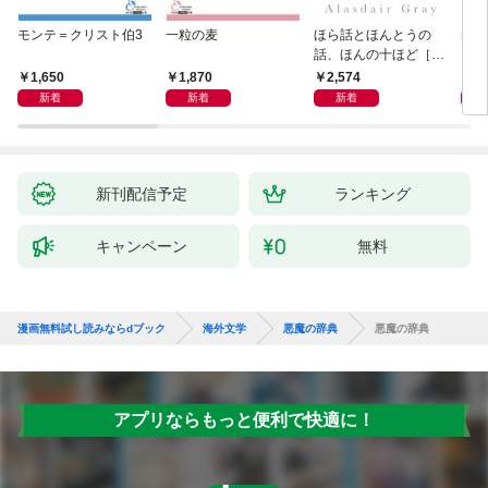
モンテ＝クリスト伯3
一粒の麦
ほら話とほんとうの
美し
話、ほんの十ほど［新
装版］
1,650
1,870
2,574
1,
新着
新着
新着
新刊配信予定
ランキング
キャンペーン
無料
漫画無料試し読みならdブック
海外文学
悪魔の辞典
悪魔の辞典
アプリならもっと便利で快適に！