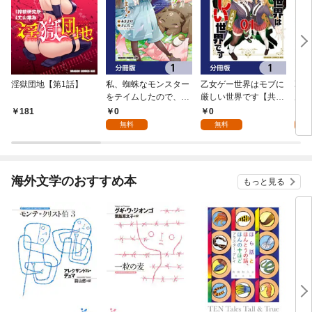
淫獄団地【第1話】
私、蜘蛛なモンスター
乙女ゲー世界はモブに
乙女
をテイムしたので、ス
厳しい世界です【共和
厳し
パイダーシルクで裁縫
国編】【分冊版】 1
国
0
0
8
181
を頑張ります！【分冊
無料
無料
試
版】 1
海外文学のおすすめ本
もっと見る