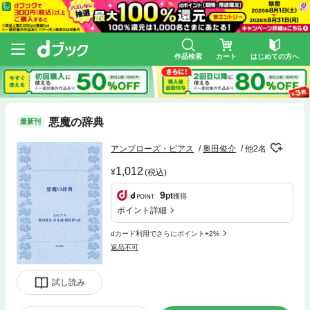
作品検索
カート
はじめての方へ
悪魔の辞典
最新刊
アンブローズ・ビアス
奥田俊介
他2名
1,012
(税込)
9
pt
獲得
ポイント詳細
dカード利用でさらにポイント+2%
返品不可
試し読み