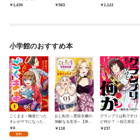
1,430
583
1,122
小学館のおすすめ本
ごくまま～極道だった
おじ転生～悪役令嬢の
グランプリは私ですけ
オレがママになった話
加齢なる生活～【単
ど何か？ ～自己肯定モ
～【単話】（１）
話】（１）
ンスターのミスコン無
0
118
237
双～【単話】（１）
無料