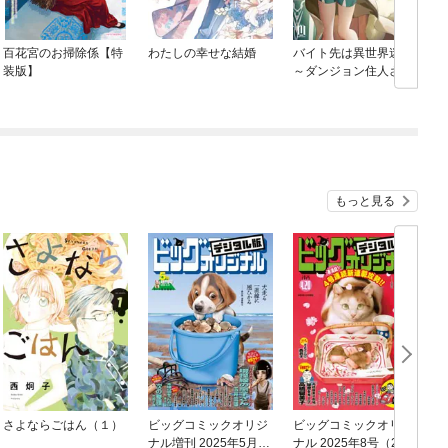
百花宮のお掃除係【特
わたしの幸せな結婚
バイト先は異世界迷宮
装版】
～ダンジョン住人さん
のおかげで今日も商売
繁盛です！～
もっと見る
さよならごはん（１）
ビッグコミックオリジ
ビッグコミックオリジ
ナル増刊 2025年5月増
ナル 2025年8号（202