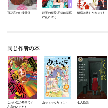
百花宮のお掃除係
龍王の寵愛 花嫁は草原
離縁は致しかねます!
に乱れ咲く
同じ作者の本
こわい話の時間です
あっちゃんち（１）
七人怪談
左肩のともだち