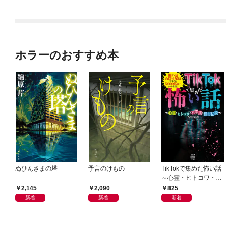
ホラーのおすすめ本
ぬひんさまの塔
予言のけもの
TikTokで集めた怖い話
～心霊・ヒトコワ・不
思議・都市伝説～
2,145
2,090
825
新着
新着
新着