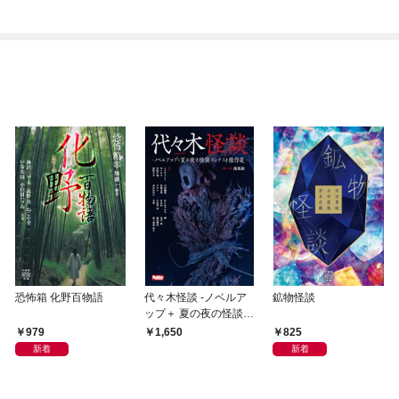
恐怖箱 化野百物語
代々木怪談 -ノベルア
鉱物怪談
ップ＋ 夏の夜の怪談コ
ンテスト傑作選-
979
825
1,650
新着
新着