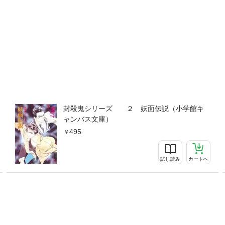
封殺鬼シリーズ ２ 妖面伝説（小学館キ
ャンバス文庫）
495
試し読み
カートへ