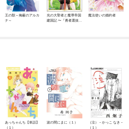
王の獣～掩蔽のアルカ
光の大聖者と魔導帝国
魔法使いの婚約者
ナ～
建国記 〜『勇者選抜レ
ース』勝利後の追放、
そこから始まる伝説の
国づくり〜
あっちゃんち【単話】
波の間にまに（１）
（泣）－かっこ なき－
（１）
（１）