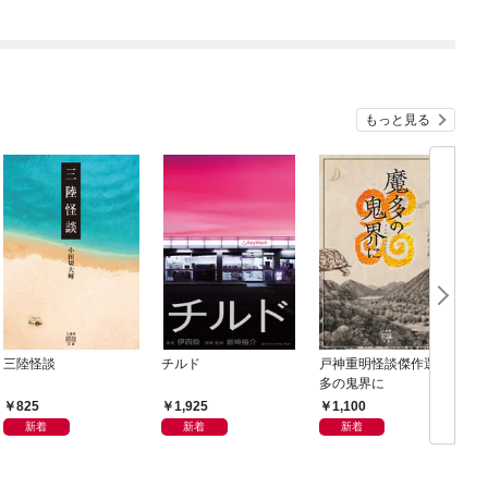
もっと見る
三陸怪談
チルド
戸神重明怪談傑作選 魔
多の鬼界に
825
1,925
1,100
新着
新着
新着