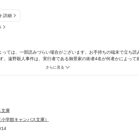
ト詳細
%
よっては、一部読みづらい場合がございます。お手持ちの端末で立ち読
す。遠野殺人事件は、実行者である御景家の術者4名が何者かによって
年鬼弓生と聖が戦いを挑む。だが、その裏には凶星の存在があり問題は
商品は紙の書籍のページを画像にした電子書籍です。文字サイズだけを
了承ください。 試し読みファイルにより、ご購入前にお手持ちの端末
ス文庫
（小学館キャンバス文庫）
/14