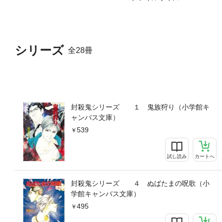
シリーズ
全28冊
封殺鬼シリーズ １ 鬼族狩り（小学館キ
ャンバス文庫）
539
試し読み
カートへ
封殺鬼シリーズ ４ ぬばたまの呪歌（小
学館キャンバス文庫）
495