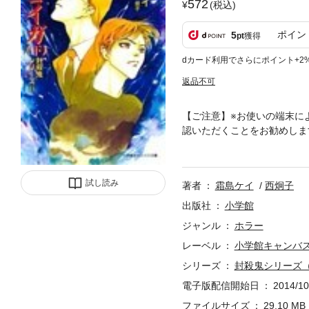
572
(税込)
ポイン
5
pt
獲得
dカード利用でさらにポイント+2
返品不可
【ご注意】※お使いの端末に
認いただくことをお勧めしま
う。それは一体誰なのか。千
雑な様相を呈して…！※この
とはできませんので、予めご
試し読み
著者
霜島ケイ
西炯子
ください。
出版社
小学館
ジャンル
ホラー
レーベル
小学館キャンバ
シリーズ
封殺鬼シリーズ
電子版配信開始日
2014/10
ファイルサイズ
29.10 MB