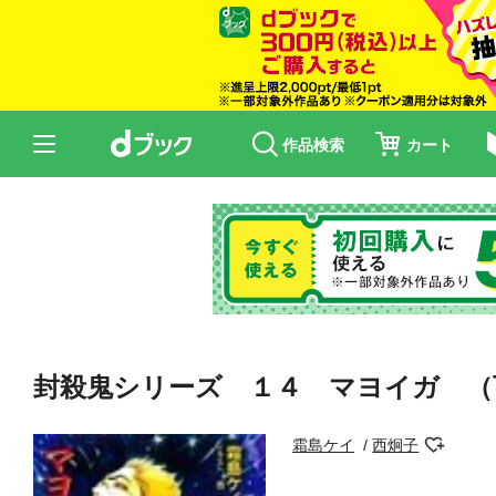
作品検索
カート
封殺鬼シリーズ １４ マヨイガ （
霜島ケイ
西炯子