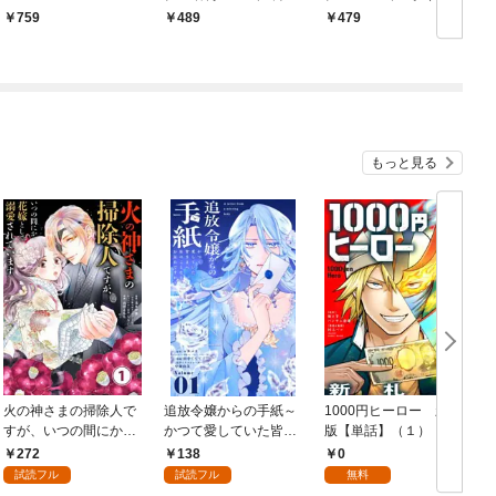
刊号（2025年4月12日
5年4月4日発売)
759
489
479
発売）
もっと見る
火の神さまの掃除人で
追放令嬢からの手紙～
1000円ヒーロー 新札
D
すが、いつの間にか花
かつて愛していた皆さ
版【単話】（１）
9
嫁として溺愛されてい
まへ 私のことなどお忘
272
138
0
ます【単話】（１）
れですか？～【単話】
試読フル
試読フル
無料
（１）