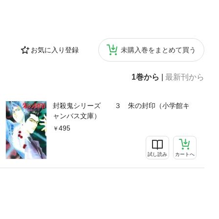
お気に入り登録
未購入巻をまとめて買う
1巻から
|
最新刊から
封殺鬼シリーズ ３ 朱の封印（小学館キ
ャンバス文庫）
495
試し読み
カートへ