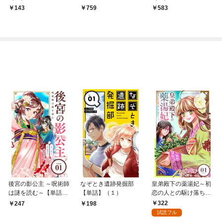
143
759
583
後宮の影公主 ～呪術師
なぞとき遺跡発掘部
皇弟殿下の薬湯妃～初
は謎を読む～【単話】
【単話】（１）
恋の人との駆け落ち先
（１）
は後宮でした～【単
322
247
198
話】（１）
試読フル