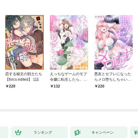
恋する秘文の戦士たち
えっちなゲームのモブ
悪友とセフレになった
【forcs edited】 1話
令嬢に転生したら、絶
らメロ堕ちしちゃいそ
倫騎士隊長様からトン
う(1)
220
132
220
デモ溺愛されてま
す！？１
ランキング
キャンペーン