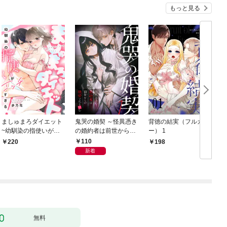
もっと見る
ましゅまろダイエット
鬼哭の婚契 ～怪異憑き
背徳の結実（フルカラ
~幼馴染の指使いがエ
の婚約者は前世からの
ー） 1
ッチすぎる！~(1)
執愛で私を蝕む～
110
220
198
￥
（1）
新着
ま
無料