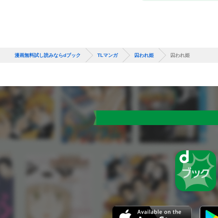
漫画無料試し読みならdブック
TLマンガ
囚われ姫
囚われ姫