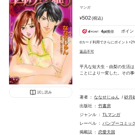
マンガ
502
(税込)
ポイン
4
pt
獲得
dカード利用でさらにポイント+2
返品不可
平凡な短大生・由梨の生活は
ことにより一変した。その事
一つ。娘の由梨を自分の「私
良、学園トップの秀才、そし
メディ「ホップ・ステップ☆
試し読み
著者
ななせじゅん
砂月
出版社
竹書房
ジャンル
TLマンガ
レーベル
バンブーコミッ
掲載誌
恋愛天国