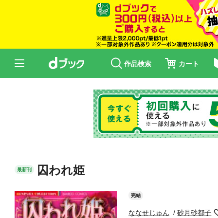
作品検索
カート
囚われ姫
最新刊
完結
ななせじゅん
砂月砂都子