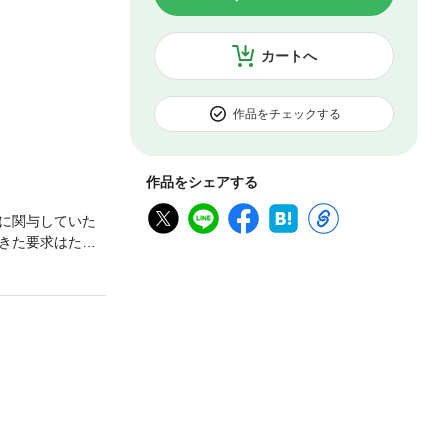
カートへ
作品をチェックする
作品をシェアする
に関与していた
きた要求はただ
、学園一の不
うＨなラブ・コ
作集！