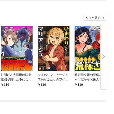
もっと見る
世間だと大怪獣は防衛
ひまわりマリアージュ
呪術師令嬢の荒稼ぎ！
組織が倒した事になっ
未満なふたりのワイン
～牢獄から呪術具で掴
ているけど、実際は陰
日誌 【連載版】１
み取る金貨ザクザク宮
110
110
￥110
￥
キャにくすぶっている
廷生活～ 【連載版】１
高校生が葬っている ～
平穏を望みたい怪獣殺
し～ 【連載版】１