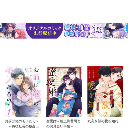
お前は俺のモノだろ？
蜜愛婚～極上御曹司と
気高き獣の愛を知れ
～俺様社長の独占溺
のお見合い事情～