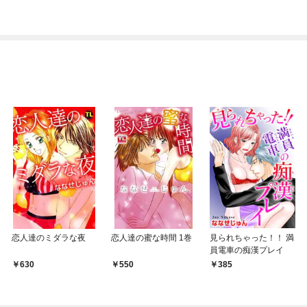
愛～【単話】
恋人達のミダラな夜
恋人達の蜜な時間 1巻
見られちゃった！！ 満
員電車の痴漢プレイ
630
￥550
￥385