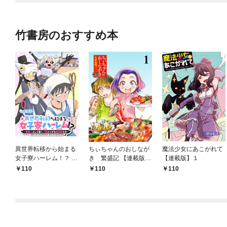
竹書房のおすすめ本
異世界転移から始まる
ちぃちゃんのおしなが
魔法少女にあこがれて
女子寮ハーレム！？ ～
き 繁盛記 【連載版】
【連載版】１
管理人として働く人間
１
110
110
110
と恋する魔族娘たち～
【連載版】０