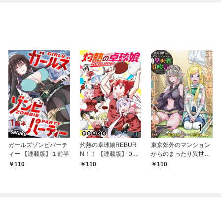
ガールズゾンビパーテ
灼熱の卓球娘REBUR
東京郊外のマンション
ィー 【連載版】１前半
N！！ 【連載版】０－
からのまったり異世界
①
冒険記 ～僕の部屋が
110
110
110
ダンジョンの休憩所に
なってしまった件～
【連載版】１