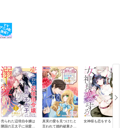
売られた辺境伯令嬢は
真実の愛を見つけたと
女神様も恋をする
隣国の王太子に溺愛さ
言われて婚約破棄され