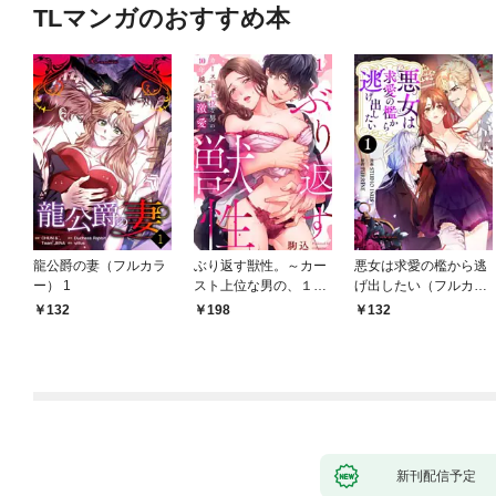
TLマンガのおすすめ本
龍公爵の妻（フルカラ
ぶり返す獣性。～カー
悪女は求愛の檻から逃
ー） 1
スト上位な男の、１０
げ出したい（フルカラ
年越しの激愛１
ー） 1
132
198
132
新刊配信予定