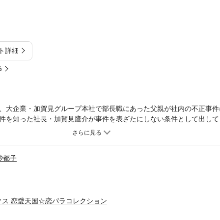
ト詳細
%
、大企業・加賀見グループ本社で部長職にあった父親が社内の不正事件
件を知った社長・加賀見鷹介が事件を表ざたにしない条件として出して
的な使用人」として差し出させることだった・・・！！学園のアイドル
て詳細不明の転校生という４人の超カッコイイ男のコから求愛されちゃ
恋？」シリーズも収録したココロもカラダも大満足のラブストーリー傑
砂都子
クス 恋愛天国☆恋パラコレクション