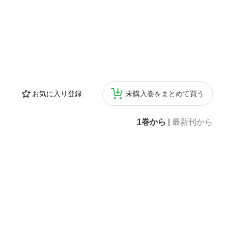
お気に入り登録
未購入巻をまとめて買う
1巻から
|
最新刊から