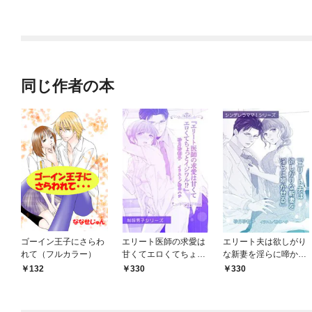
したい
同じ作者の本
ゴーイン王子にさらわ
エリート医師の求愛は
エリート夫は欲しがり
れて（フルカラー）
甘くてエロくてちょっ
な新妻を淫らに啼かせ
とイジワル！？【単話
る【単話配信】
132
330
330
配信】