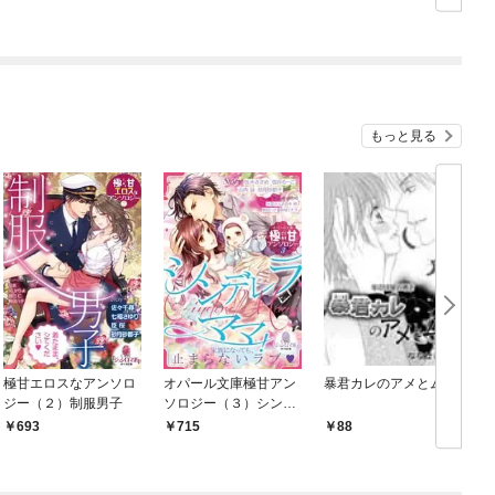
れる
たので、復縁を迫られ
ても今さらもう遅いで
す！（コミック） 分冊
版
もっと見る
極甘エロスなアンソロ
オパール文庫極甘アン
暴君カレのアメとムチ
ジー（２）制服男子
ソロジー（３）シンデ
レラママ！
￥693
￥715
￥88
￥