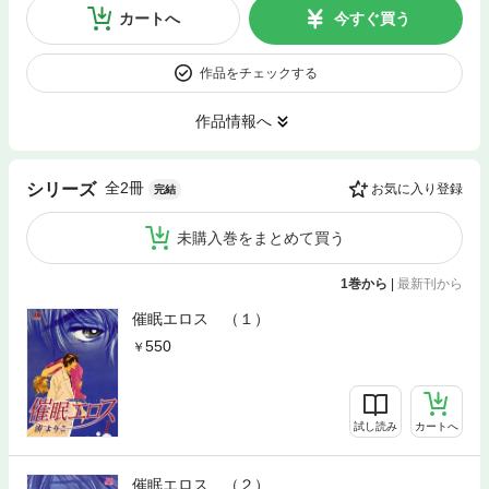
カートへ
今すぐ買う
作品をチェックする
作品情報へ
全2冊
シリーズ
お気に入り登録
完結
未購入巻をまとめて買う
1巻から
|
最新刊から
催眠エロス （１）
550
試し読み
カートへ
催眠エロス （２）