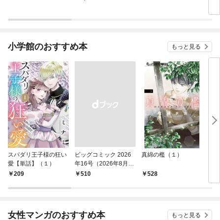
小学館のおすすめ本
もっと見る
スパダリ王子様の狂い
ビッグコミック 2026
真綿の檻（１）
こん
愛【単話】（１）
年16号（2026年8月7
（１
日発売）
209
￥510
528
5
女性マンガのおすすめ本
もっと見る