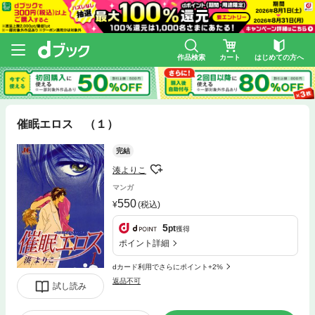
作品検索
カート
はじめての方へ
催眠エロス （１）
完結
湊よりこ
マンガ
550
(税込)
5
pt
獲得
ポイント詳細
dカード利用でさらにポイント+2%
返品不可
試し読み