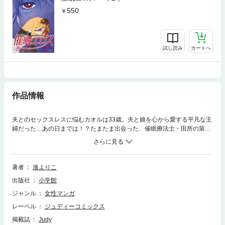
550
試し読み
カートへ
作品情報
夫とのセックスレスに悩むカオルは33歳。夫と娘を心から愛する平凡な主
婦だった…あの日までは！？たまたま出会った、催眠療法士・田所の策謀
によって、催眠トランス状態…頭の中だけで、何度もイッてしまう。はた
して田所の目的は！？カオルを待ち受ける運命は…。平凡な主婦が禁断の
世界に堕ちていく…。
著者
湊よりこ
出版社
小学館
ジャンル
女性マンガ
レーベル
ジュディーコミックス
掲載誌
Judy