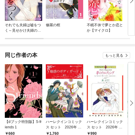
それでも夫婦は嘘をつ
修羅の棺
不眠不休で夢とか恋と
さよ
く～見せかけ夫婦の秘
か【マイクロ】
【マ
密～
同じ作者の本
もっと見る
【dブック特別版】S-fr
ハーレクインコミック
ハーレクインコミック
魔法
iends 1
ス セット 2026年 vo
ス セット 2026年 vo
l.930
l.804
660
1,760
990
6