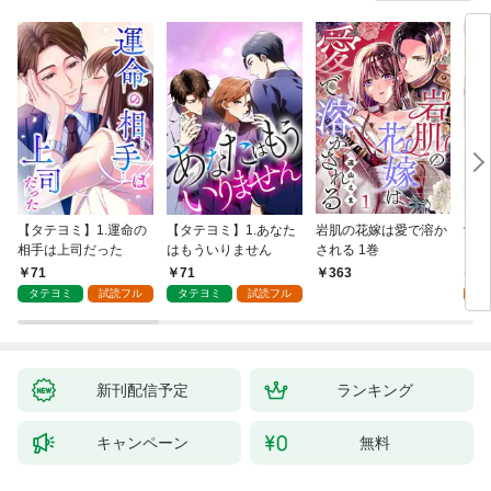
【タテヨミ】1.運命の
【タテヨミ】1.あなた
岩肌の花嫁は愛で溶か
愛し
相手は上司だった
はもういりません
される 1巻
い 
71
71
1
363
タテヨミ
試読フル
タテヨミ
試読フル
試
新刊配信予定
ランキング
キャンペーン
無料