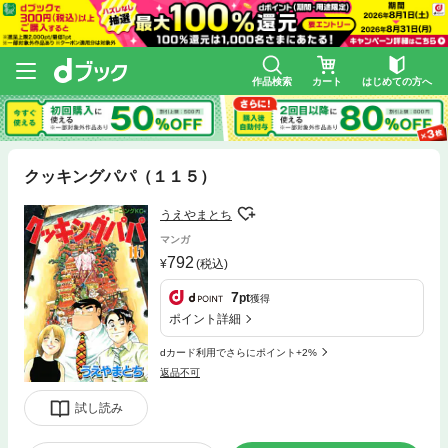
作品検索
カート
はじめての方へ
クッキングパパ（１１５）
うえやまとち
マンガ
792
(税込)
7
pt
獲得
ポイント詳細
dカード利用でさらにポイント+2%
返品不可
試し読み