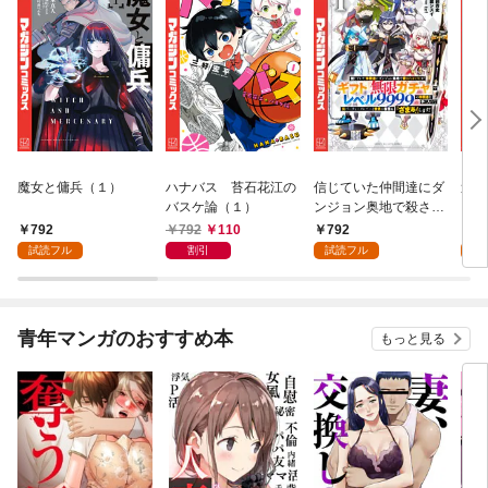
魔女と傭兵（１）
ハナバス 苔石花江の
信じていた仲間達にダ
追放
バスケ論（１）
ンジョン奥地で殺され
『自
かけたがギフト『無限
領地
792
792
110
792
7
ガチャ』でレベル９９
強の
試読フル
割引
試読フル
試
９９の仲間達を手に入
～最
れて元パーティーメン
で始
バーと世界に復讐＆
拓ス
『ざまぁ！』します！
（１
青年マンガのおすすめ本
もっと見る
（１）