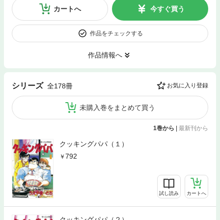
カートへ
今すぐ買う
作品をチェックする
作品情報へ
シリーズ
全178冊
お気に入り登録
未購入巻をまとめて買う
1巻から
|
最新刊から
クッキングパパ（１）
792
試し読み
カートへ
クッキングパパ（２）