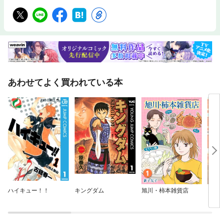
あわせてよく買われている本
ハイキュー！！
キングダム
旭川・柿本雑貨店
お江