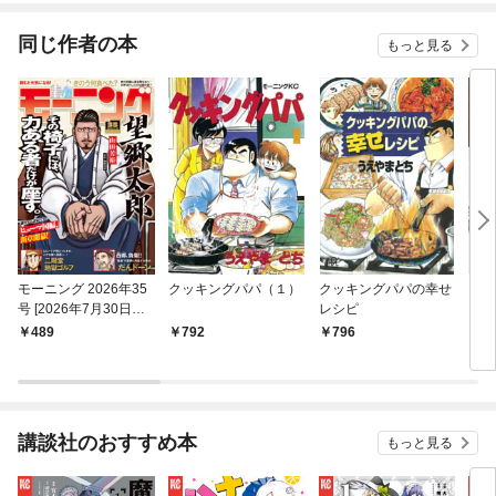
同じ作者の本
もっと見る
モーニング 2026年35
クッキングパパ（１）
クッキングパパの幸せ
クッ
号 [2026年7月30日発
レシピ
ンタ
売]
２３
489
792
796
8
講談社のおすすめ本
もっと見る