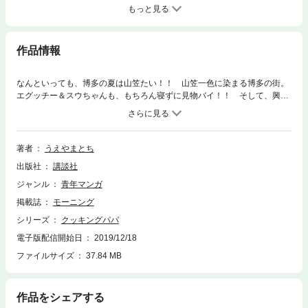
もっと見る
作品情報
なんといっても、博多の夏は山笠たい！！ 山笠一色に染まる博多の街。
エグッチー＆スウちゃんも、もちろん寝ずに見物バイ！！ そして、興奮
冷めやらぬ二人に、早朝出会った荒岩が極上の「朝食」をプレゼント！？
第115巻のメニュー……納豆粥＆納豆炊き込みご飯／ホロホロ鳥のロー
スト／タバスコカレー／タジンカレー／フルーツカレー／盆タラ／夏の牛
丼／かきたま汁／サバ水煮／シシリアンライス
著者
うえやまとち
出版社
講談社
ジャンル
青年マンガ
掲載誌
モーニング
シリーズ
クッキングパパ
電子版配信開始日
2019/12/18
ファイルサイズ
37.84 MB
作品をシェアする