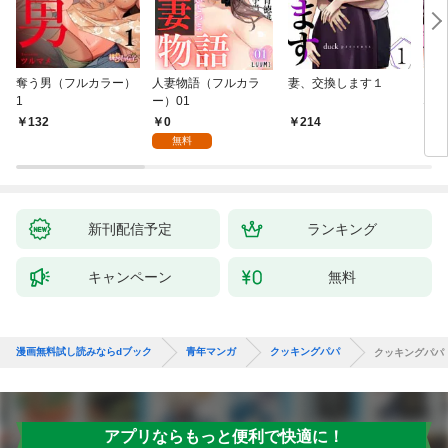
奪う男（フルカラー）
人妻物語（フルカラ
妻、交換します１
ごめ
1
ー）01
ない
0
132
214
1
無料
新刊配信予定
ランキング
キャンペーン
無料
漫画無料試し読みならdブック
青年マンガ
クッキングパパ
クッキングパパ
アプリならもっと便利で快適に！