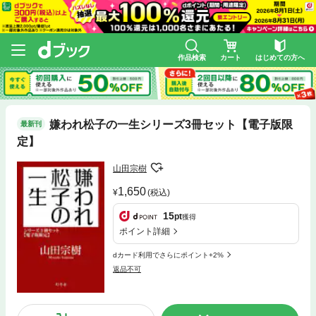
作品検索
カート
はじめての方へ
嫌われ松子の一生シリーズ3冊セット【電子版限
最新刊
定】
山田宗樹
1,650
(税込)
15
pt
獲得
ポイント詳細
dカード利用でさらにポイント+2%
返品不可