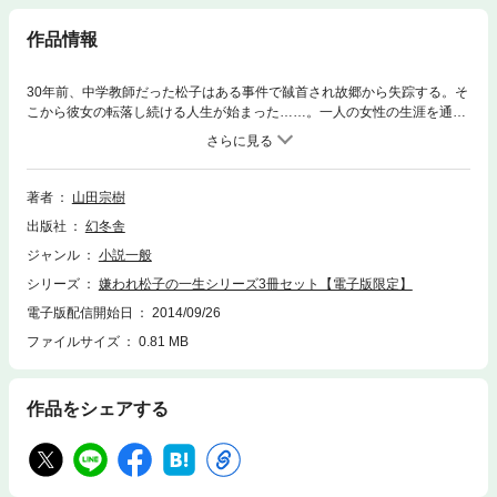
作品情報
30年前、中学教師だった松子はある事件で馘首され故郷から失踪する。そ
こから彼女の転落し続ける人生が始まった……。一人の女性の生涯を通
し、愛と人生の光と影を炙り出す感動ミステリ巨編『嫌われ松子の一生』
上・下巻に加え、松子の死から四年、松子の甥の笙とその元恋人・明日香
の物語『続・嫌われ松子の一生 ゴールデンタイム』を収録した、『嫌わ
れ松子の一生』シリーズ3冊セット。
著者
山田宗樹
出版社
幻冬舎
ジャンル
小説一般
シリーズ
嫌われ松子の一生シリーズ3冊セット【電子版限定】
電子版配信開始日
2014/09/26
ファイルサイズ
0.81 MB
作品をシェアする