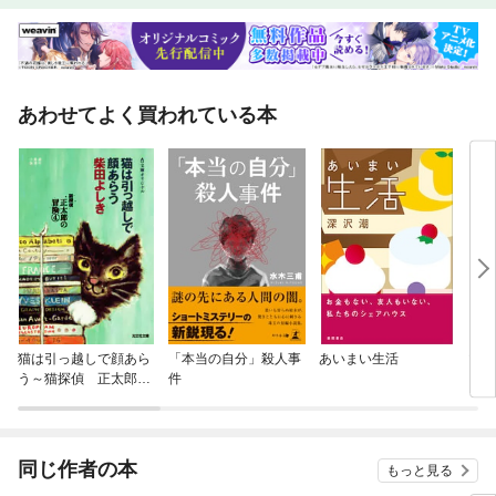
あわせてよく買われている本
猫は引っ越しで顔あら
「本当の自分」殺人事
あいまい生活
ママ
う～猫探偵 正太郎の
件
冒険４～
同じ作者の本
もっと見る