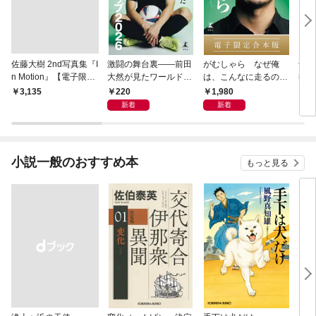
佐藤大樹 2nd写真集『I
激闘の舞台裏――前田
がむしゃら なぜ俺
千夏
n Motion』【電子限定
大然が見たワールドカ
は、こんなに走るのか
捕物
動画特典付き】
ップ2026
——。【電子限定合本
220
1,980
￥3,135
7
版】
新着
新着
小説一般のおすすめ本
もっと見る