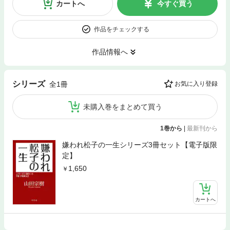
カートへ
今すぐ買う
作品をチェックする
作品情報へ
シリーズ
全1冊
お気に入り登録
未購入巻をまとめて買う
1巻から
|
最新刊から
嫌われ松子の一生シリーズ3冊セット【電子版限
定】
1,650
カートへ