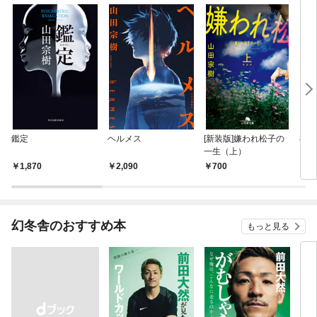
鑑定
ヘルメス
[新装版]嫌われ松子の
存在
一生（上）
1,870
2,090
700
9
幻冬舎のおすすめ本
もっと見る