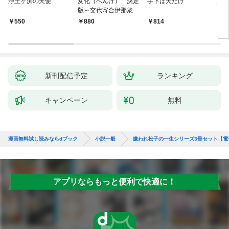
浄土ヶ浜の天使
変化（へんげ） 決定
手下は犬だけ
鬼役
版～交代寄合伊那衆異
聞（1）～
￥550
880
814
7
新刊配信予定
ランキング
キャンペーン
無料
漫画無料試し読みならdブック
小説一般
嫌われ松子の一生シリーズ3冊セット【電
アプリならもっと便利で快適に！