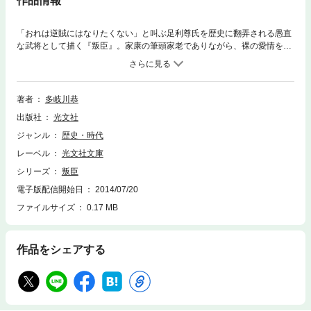
作品情報
「おれは逆賊にはなりたくない」と叫ぶ足利尊氏を歴史に翻弄される愚直
な武将として描く『叛臣』。家康の筆頭家老でありながら、裸の愛情を注
いでくる秀吉に走った石川数正の、武士の倫理と自己の感情のせめぎ合い
を活写する『異端の三河武士』。上下関係の厳しい武家社会にあって、あ
えて背いて生きることを選択した人間の性格と揺れる感情を丁寧に追った
傑作７編。（『異端の三河武士』改題）
著者
多岐川恭
出版社
光文社
ジャンル
歴史・時代
レーベル
光文社文庫
シリーズ
叛臣
電子版配信開始日
2014/07/20
ファイルサイズ
0.17 MB
作品をシェアする