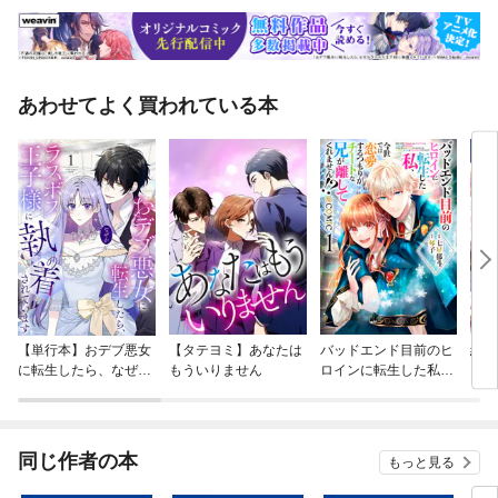
あわせてよく買われている本
【単行本】おデブ悪女
【タテヨミ】あなたは
バッドエンド目前のヒ
結界
に転生したら、なぜか
もういりません
ロインに転生した私、
ラスボス王子様に執着
今世では恋愛するつも
されています
りがチートな兄が離し
てくれません！？@C
OMIC
同じ作者の本
もっと見る