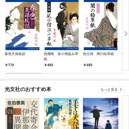
春色天保政談
色懺悔 鼠小僧盗み草
色仕掛 闇の絵草紙
晴れ
紙
770
495
495
4
光文社のおすすめ本
もっと見る