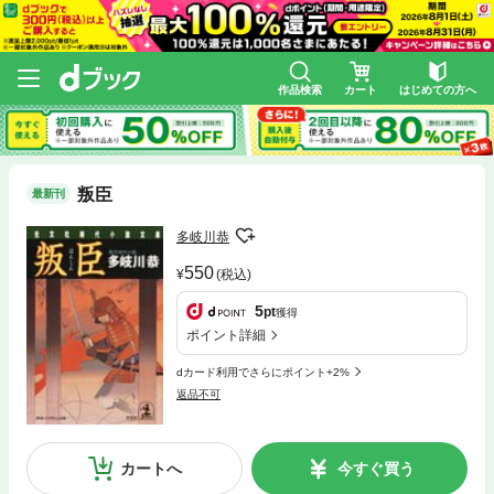
作品検索
カート
はじめての方へ
叛臣
最新刊
多岐川恭
550
(税込)
5
pt
獲得
ポイント詳細
dカード利用でさらにポイント+2%
返品不可
カートへ
今すぐ買う