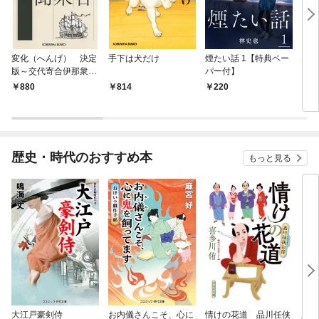
変化（へんげ） 決定
手下は犬だけ
煙たい話 1【特典ペー
鬼役
版～交代寄合伊那衆異
パー付】
聞（1）～
880
814
220
7
歴史・時代のおすすめ本
もっと見る
大江戸豪剣侍
お内儀さんこそ、心に
情けの花道 品川任侠
必殺