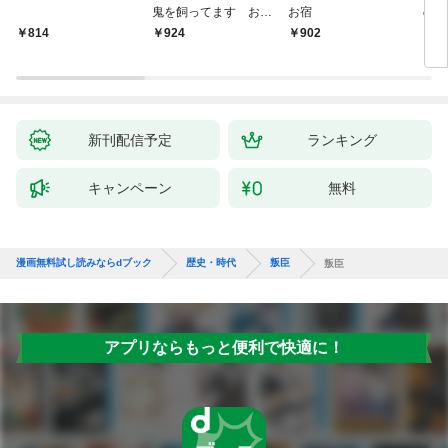
鬼を飼ってます おけ
お宿
の弦
いの戯作手帖
814
924
902
8
新刊配信予定
ランキング
キャンペーン
無料
漫画無料試し読みならdブック
歴史・時代
叛臣
叛臣
アプリならもっと便利で快適に！