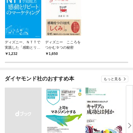
ディズニー、ＮＴＴで
ディズニー こころを
実践した「感動とリピ
つかむ９つの秘密
ート」のマーケティン
1,232
1,650
グ
ダイヤモンド社のおすすめ本
もっと見る