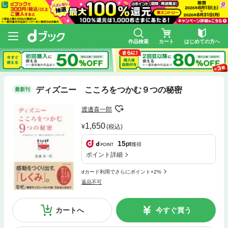
作品検索
カート
はじめての方へ
ディズニー こころをつかむ９つの秘密
最新刊
渡邊喜一郎
1,650
(税込)
15
pt
獲得
ポイント詳細
dカード利用でさらにポイント+2%
返品不可
カートへ
今すぐ買う