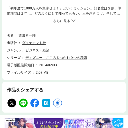
「初年度で1000万人を集客せよ！」というミッション。知名度は２割、準
備期間は２年…。どのようにして知ってもらい、人を惹きつけ、そして離
さず、リピーターになってもらうか？ ９つのしくみから分かる、感動を
つくりだすディズニーマーケティングの秘密を、ゼロの状態から作ってい
った著者が初公開。
著者
渡邊喜一郎
出版社
ダイヤモンド社
ジャンル
ビジネス・経済
シリーズ
ディズニー こころをつかむ９つの秘密
電子版配信開始日
2014/02/03
ファイルサイズ
2.07 MB
作品をシェアする