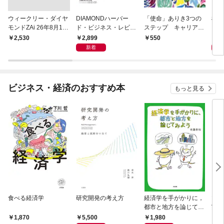
ウィークリー・ダイヤ
DIAMONDハーバー
「使命」ありき3つの
極限
モンドZAi 26年8月10
ド・ビジネス・レビュ
ステップ キャリアの
日・17日合併号
ー 2026年9月号 特集
成功とは何か
2,899
2,
￥2,530
550
「上司をマネジメント
新着
する」
ビジネス・経済のおすすめ本
もっと見る
食べる経済学
研究開発の考え方
経済学を手がかりに，
マン
都市と地方を論じてみ
実 
よう
化」
5,500
1,980
1,
1,870