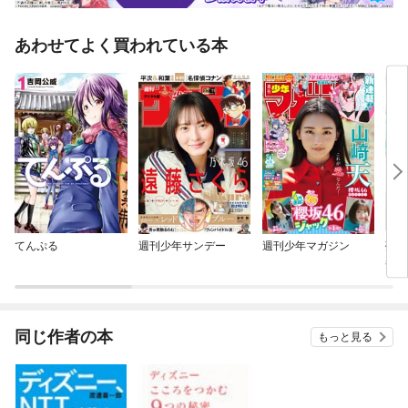
あわせてよく買われている本
てんぷる
週刊少年サンデー
週刊少年マガジン
夢見
者
同じ作者の本
もっと見る