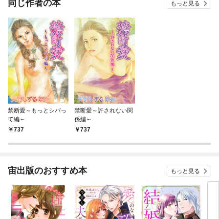
同じ作者の本
もっと見る
禁断愛～もっとシバっ
禁断愛～許されない関
て編～
係編～
737
737
宙出版のおすすめ本
もっと見る