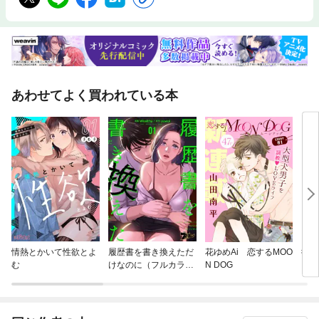
あわせてよく買われている本
情熱とかいて性欲とよ
履歴書を書き換えただ
花ゆめAi 恋するMOO
御曹
む
けなのに（フルカラ
N DOG
ー）