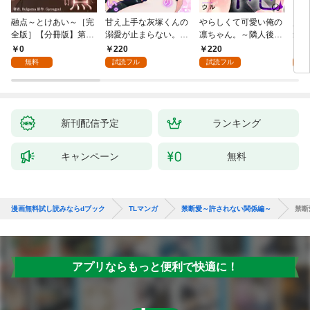
融点～とけあい～［完
甘え上手な灰塚くんの
やらしくて可愛い俺の
資産
全版］【分冊版】第1
溺愛が止まらない。純
凛ちゃん。～隣人後輩
装御
話
情で、健気で…絶倫！
くんのイキすぎた執着
イジ
0
220
220
1
(1)
にハメ堕とされる～(1)
感じ
無料
試読フル
試読フル
試
【電
き】
新刊配信予定
ランキング
キャンペーン
無料
漫画無料試し読みならdブック
TLマンガ
禁断愛～許されない関係編～
禁断
アプリならもっと便利で快適に！