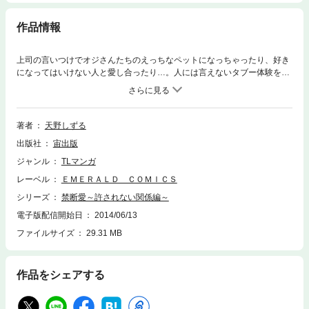
作品情報
上司の言いつけでオジさんたちのえっちなペットになっちゃったり、好き
になってはいけない人と愛し合ったり…。人には言えないタブー体験を３
話収録。
著者
天野しずる
出版社
宙出版
ジャンル
TLマンガ
レーベル
ＥＭＥＲＡＬＤ ＣＯＭＩＣＳ
シリーズ
禁断愛～許されない関係編～
電子版配信開始日
2014/06/13
ファイルサイズ
29.31 MB
作品をシェアする