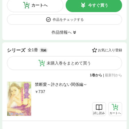
カートへ
今すぐ買う
作品をチェックする
作品情報へ
全1冊
シリーズ
お気に入り登録
完結
未購入巻をまとめて買う
1巻から
|
最新刊から
禁断愛～許されない関係編～
737
試し読み
カートへ