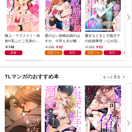
極上・ラブメイト～肉
愛のない政略結婚のは
魔女もどきと欠陥王子
婚約
食H系ふたご兄弟のお
ずが、今宵も夫が離し
の結婚事情 ～心が読め
やし
気にいり～
てくれません～無骨な
ちゃうので、あなたの
器用
748
165
82
165
82
1
将軍は最愛妻に滾る恋
本心なんてお見通しで
た【
新着
試読フル
割引
試読フル
割引
情を注ぐ～【単話売】
す～【単話売】 1話
1話
TLマンガのおすすめ本
もっと見る