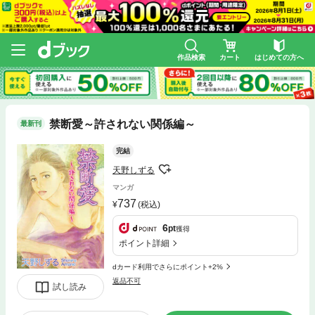
作品検索
カート
はじめての方へ
禁断愛～許されない関係編～
最新刊
完結
天野しずる
マンガ
737
(税込)
6
pt
獲得
ポイント詳細
dカード利用でさらにポイント+2%
返品不可
試し読み