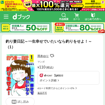
作品検索
カート
はじめての方へ
釣り妻日記～一生幸せでいたいなら釣りをせよ！～
（1）
岡本ゆり
マンガ
110
(税込)
1
pt
獲得
ポイント詳細
dカード利用でさらにポイント+2%
返品不可
試し読み