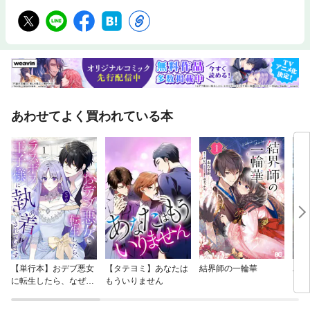
あわせてよく買われている本
【単行本】おデブ悪女
【タテヨミ】あなたは
結界師の一輪華
バッ
に転生したら、なぜか
もういりません
ロイ
ラスボス王子様に執着
今世
されています
りが