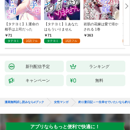
【タテヨミ】1.運命の
【タテヨミ】1.あなた
岩肌の花嫁は愛で溶か
愛し
相手は上司だった
はもういりません
される 1巻
い 
71
71
1
363
タテヨミ
試読フル
タテヨミ
試読フル
試
新刊配信予定
ランキング
キャンペーン
無料
漫画無料試し読みならdブック
女性マンガ
釣り妻日記～一生幸せでいたいなら釣
アプリならもっと便利で快適に！