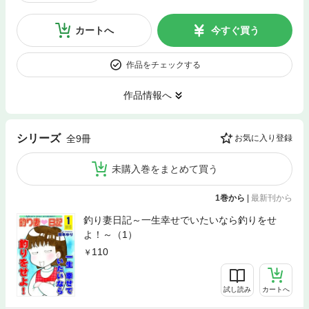
カートへ
今すぐ買う
作品をチェックする
作品情報へ
シリーズ
全9冊
お気に入り登録
未購入巻をまとめて買う
1巻から
|
最新刊から
釣り妻日記～一生幸せでいたいなら釣りをせ
よ！～（1）
110
試し読み
カートへ