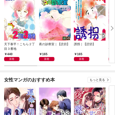
天下泰平！こちら２丁
夜の診察室｜【読切】
誘拐｜【読切】
テレ
目３番地
切】
440
165
165
1
新着
新着
新着
女性マンガのおすすめ本
もっと見る