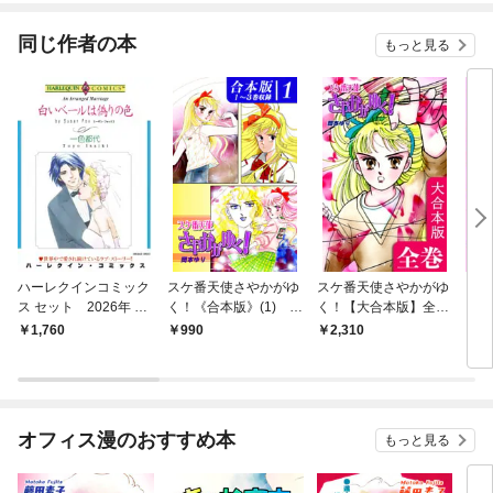
てく
OMI
同じ作者の本
もっと見る
ハーレクインコミック
スケ番天使さやかがゆ
スケ番天使さやかがゆ
【全
ス セット 2026年 vo
く！《合本版》(1) １
く！【大合本版】全巻
るに
l.1055
～３巻収録
収録
ック
1,760
990
2,310
5
イン
オフィス漫のおすすめ本
もっと見る