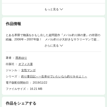
もっと見る
作品情報
とある界隈で物議をかもし出した超問題作『メバル釣り師の妻』の待望の
続編、2006年～2007年版！ メバル釣りが大好きなサラリーマンで超釣
りバカの修ちゃん…その妻・ユリちゃんは「その後」も困り果ててい
た…。本作はそんな夫婦模様と読者投稿ネタを取り上げる豪華版！ 【収
録話】2006年…「うちの釣りバカ」、「年忘れドジ話」、2007年…「マ
イボート」、「ルアー勉強中」、「本末転倒？」、「円満のヒケツ」、
著者
岡本ゆり
「旅に行こう」、「釣りの天敵」、「上手な奥サマ」、「真夏の釣り」、
出版社
オフィス漫
「釣れた後」、「人に厳しく」、「悟りの道」と大ボリューム！ マイペ
ースで憎めない素敵な!? 旦那様・修ちゃんと、苦労かけられっぱなしのそ
ジャンル
女性マンガ
の妻・ゆりちゃん、そして家族をめぐる、究極の夫婦愛と笑いの釣りエッ
シリーズ
釣り妻日記～一生幸せでいたいなら釣りをせよ！～
セイ・コミックの新章、第１巻！！
電子版配信開始日
2019/11/22
ファイルサイズ
16.21 MB
作品をシェアする