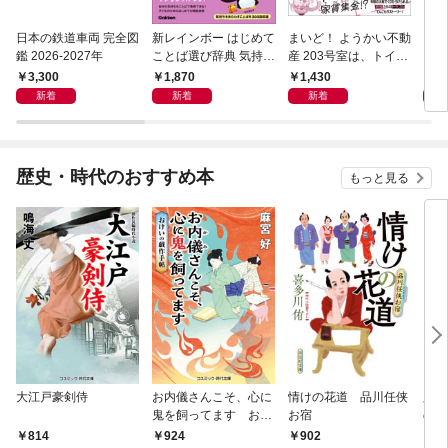
日本の鉄道車両 完全図
新レインボー はじめて
まいど！ ようかい不動
えさ
鑑 2026-2027年
ことば選び辞典 気持ち
産 203号室は、トイレ
のことば
の花子さんの部屋？
3,300
1,870
1,430
1,
新着
新着
新着
歴史・時代のおすすめ本
もっと見る
大江戸豪剣侍
お内儀さんこそ、心に
情けの花道 品川任侠
必殺
鬼を飼ってます おけ
お宿
の弦
いの戯作手帖
814
924
902
8