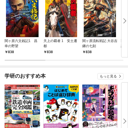
関ヶ原六文銭記1 昌
天上の覇者 1 安土遷
関ヶ原流転戦記 大谷吉
戦国
幸の野望
都
継の七刻
謀
838
838
838
8
学研のおすすめ本
もっと見る