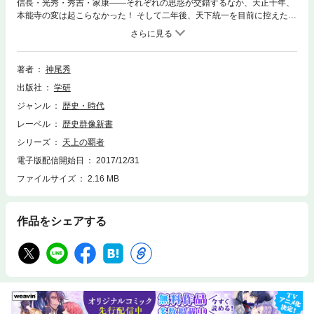
信長・光秀・秀吉・家康――それぞれの思惑が交錯するなか、天正十年、
本能寺の変は起こらなかった！ そして二年後、天下統一を目前に控えた信
長は、家康の追討を秀吉に命じ、光秀には安土への遷都の実行を迫る。四
人が繰りひろげる、大戦国合戦絵巻！
著者
神尾秀
出版社
学研
ジャンル
歴史・時代
レーベル
歴史群像新書
シリーズ
天上の覇者
電子版配信開始日
2017/12/31
ファイルサイズ
2.16 MB
作品をシェアする