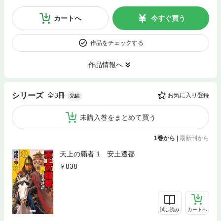
カートへ
今すぐ買う
作品をチェックする
作品情報へ
全3冊
シリーズ
お気に入り登録
完結
未購入巻をまとめて買う
1巻から
|
最新刊から
天上の覇者 1 安土遷都
838
試し読み
カートへ