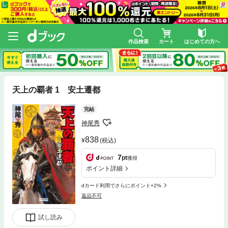
作品検索
カート
はじめての方へ
天上の覇者 1 安土遷都
完結
神尾秀
838
(税込)
7
pt
獲得
ポイント詳細
dカード利用でさらにポイント+2%
返品不可
試し読み