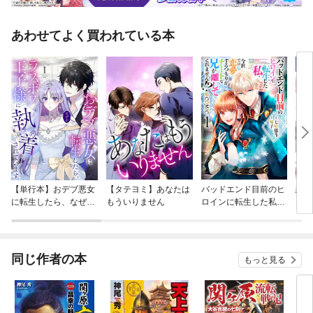
あわせてよく買われている本
【単行本】おデブ悪女
【タテヨミ】あなたは
バッドエンド目前のヒ
結界
に転生したら、なぜか
もういりません
ロインに転生した私、
ラスボス王子様に執着
今世では恋愛するつも
されています
りがチートな兄が離し
てくれません！？@C
OMIC
同じ作者の本
もっと見る