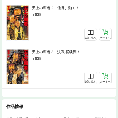
天上の覇者 2 信長、動く！
838
試し読み
カートへ
天上の覇者 3 決戦 桶狭間！
838
試し読み
カートへ
作品情報