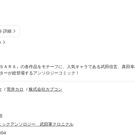
ト詳細
%
ＳＡＲＡ』の各作品をモチーフに、人気キャラである武田信玄、真田幸
ターが総登場するアンソロジーコミック！
ウ
荒井カロ
株式会社カプコン
X
 コミックアンソロジー 武田軍クロニクル
/04