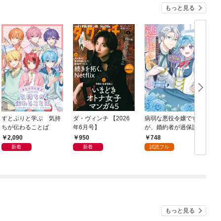
もっと見る
すとぷりと学ぶ 気持
ダ・ヴィンチ 【2026
病弱な悪役令嬢です
ちが伝わることば
年6月号】
が、婚約者が過保護す
ぎて逃げ出したい(私た
2,090
950
748
ち犬猿の仲でしたよ
新着
新着
試読フル
ね！？) 1
もっと見る