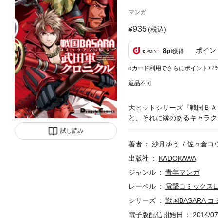
マンガ
935
(税込)
ポイン
8
pt
獲得
dカード利用でさらにポイント+2
返品不可
大ヒットシリーズ『戦国ＢＡ
と、それに縁のあるキャラク
試し読み
著者
沙月ゆう
佐々倉コ
出版社
KADOKAWA
ジャンル
青年マンガ
レーベル
電撃コミックスE
シリーズ
戦国BASARA
電子版配信開始日
2014/07