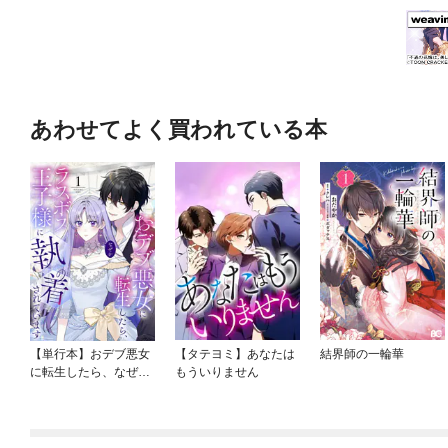
あわせてよく買われている本
【単行本】おデブ悪女
【タテヨミ】あなたは
結界師の一輪華
に転生したら、なぜか
もういりません
ラスボス王子様に執着
されています