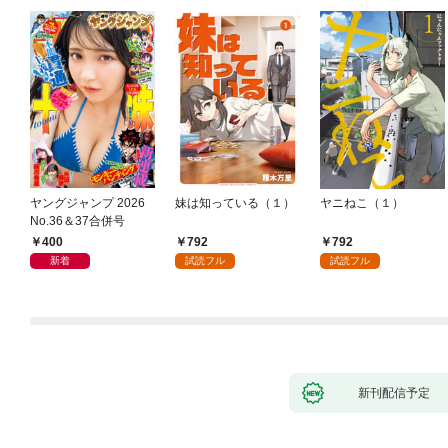
ヤングジャンプ 2026
妹は知っている（１）
ヤニねこ（１）
No.36＆37合併号
400
792
792
新着
試読フル
試読フル
新刊配信予定