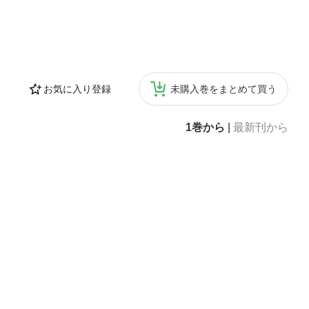
お気に入り登録
未購入巻をまとめて買う
1巻から
|
最新刊から