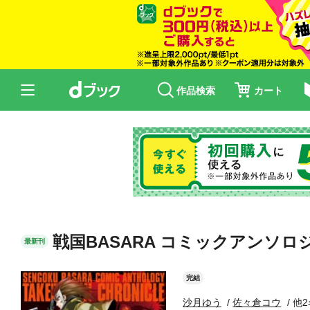
作品検索
カート
戦国BASARA コミックアンソ
最新刊
完結
沙月ゆう
佐々倉コウ
他2