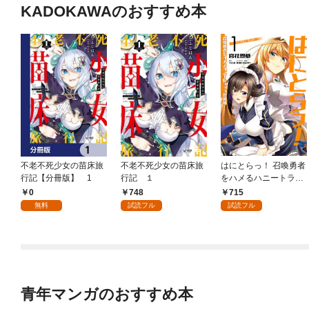
KADOKAWAのおすすめ本
不老不死少女の苗床旅
不老不死少女の苗床旅
はにとらっ！ 召喚勇者
行記【分冊版】 1
行記 １
をハメるハニートラッ
プ包囲網 1
0
748
715
無料
試読フル
試読フル
青年マンガのおすすめ本