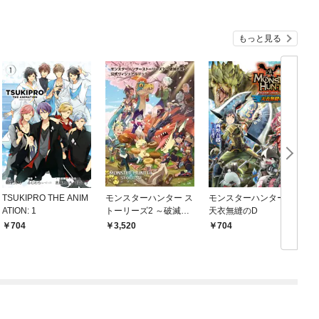
もっと見る
TSUKIPRO THE ANIM
モンスターハンター ス
モンスターハンター
ATION: 1
トーリーズ2 ～破滅の
天衣無縫のD
翼～公式ヴィジュアル
704
3,520
704
ブック