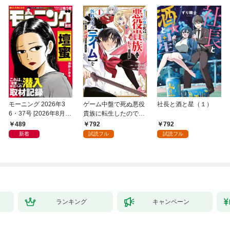
モーニング 2026年3
ゲーム中盤で死ぬ悪役
社長と酒と星（１）
6・37号 [2026年8月6
貴族に転生したので、
日発売]
外れスキル【テイム】
489
792
792
を駆使して最強を目指
新着
試読フル
試読フル
してみた（１）
ランキング
キャンペーン