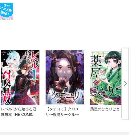
レベル1から始まる召
【タテヨミ】クロユ
薬屋のひとりごと
喚無双 THE COMIC
リ〜復讐サークル〜