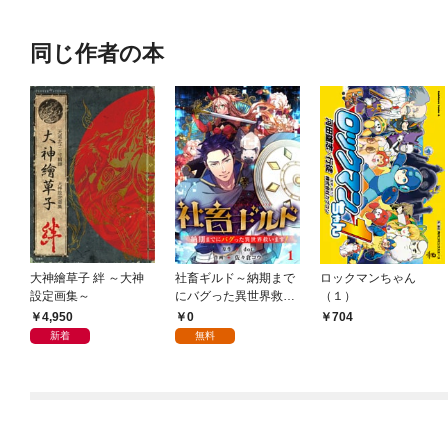
同じ作者の本
大神繪草子 絆 ～大神
社畜ギルド～納期まで
ロックマンちゃん
設定画集～
にバグった異世界救い
（１）
ます！【ページ版】１
4,950
0
704
新着
無料