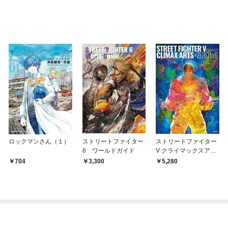
ロックマンさん（１）
ストリートファイター
ストリートファイター
6 ワールドガイド
V クライマックスアー
ツ プラス ゼロ トゥ シ
704
3,300
5,280
ックス