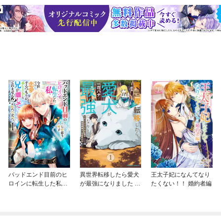
バッドエンド目前のヒ
異世界転移したら愛犬
王太子妃になんてなり
ロインに転生した私、
が最強になりました ～
たくない！！ 婚約者編
今世では恋愛するつも
シルバーフェンリルと
りがチートな兄が離し
俺が異世界暮らしを始
てくれません！？@C
めたら～ THE COMIC
OMIC