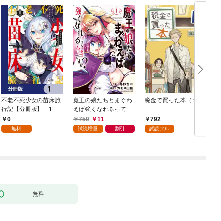
不老不死少女の苗床旅
魔王の娘たちとまぐわ
税金で買った本（１）
女
行記【分冊版】 1
えば強くなれるって本
当ですか？【特典ペー
0
759
11
792
パー付き】【カラーペ
無料
試読増量
割引
試読フル
ージ増量版】 (1)
無料