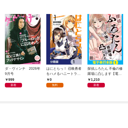
ダ・ヴィンチ 2026年
はにとらっ！ 召喚勇者
探偵ふろたん 不倫の修
9月号
をハメるハニートラッ
羅場に凸します【電子
プ包囲網【分冊版】
単行本版】1
999
0
1,210
1
新着
無料
新着