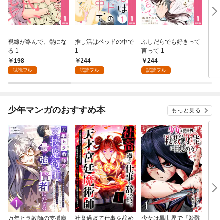
視線が絡んで、熱にな
推し活はベッドの中で
ふしだらでも好きって
パー
る 1
1
言って 1
ーシ
198
244
244
1
試読フル
試読フル
試読フル
試
少年マンガのおすすめ本
もっと見る
万年ヒラ教師の支援魔
社畜過ぎて仕事を辞め
少女は異世界で『殺戮
魔王