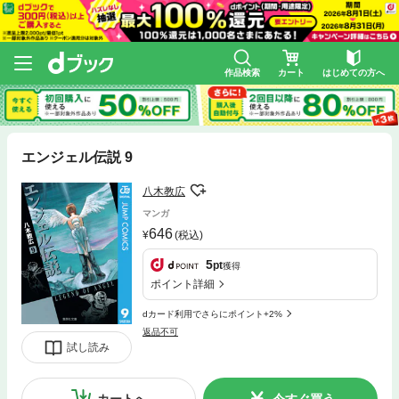
作品検索
カート
はじめての方へ
エンジェル伝説 9
八木教広
マンガ
646
(税込)
5
pt
獲得
ポイント詳細
dカード利用でさらにポイント+2%
返品不可
試し読み