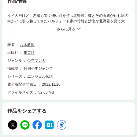
作品情報
イイ人だけど、悪魔も驚く怖い顔を持つ北野君。彼とその両親が住む家の
向かいに引っ越してきたハルフォード家の玲雄と沙南が北野君を見て大騒
ぎ!! おまけにいくのまで巻き込んで北野君とのバトルに大発展!? 涙なくし
ては語れない、学園最”恐”顔ギャグ第9巻!!
著者
八木教広
出版社
集英社
ジャンル
少年マンガ
掲載誌
月刊少年ジャンプ
シリーズ
エンジェル伝説
電子版配信開始日
2012/11/20
ファイルサイズ
52.65 MB
作品をシェアする