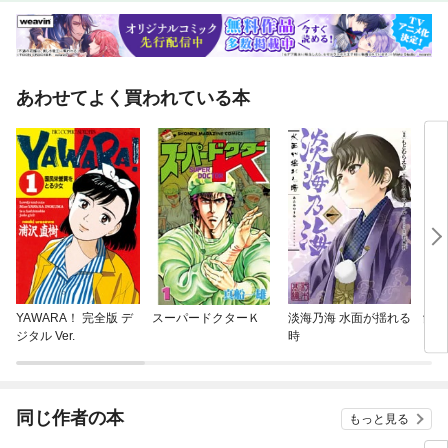
あわせてよく買われている本
YAWARA！ 完全版 デ
スーパードクターＫ
淡海乃海 水面が揺れる
餓狼
ジタル Ver.
時
同じ作者の本
もっと見る