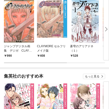
ジャンプデジタル画
CLAYMORE セルフリ
蒼穹のアリアドネ
CLA
集 デジガ CLAYMO
メイク版
（１）
RE 1
990
408
528
4
集英社のおすすめ本
もっと見る