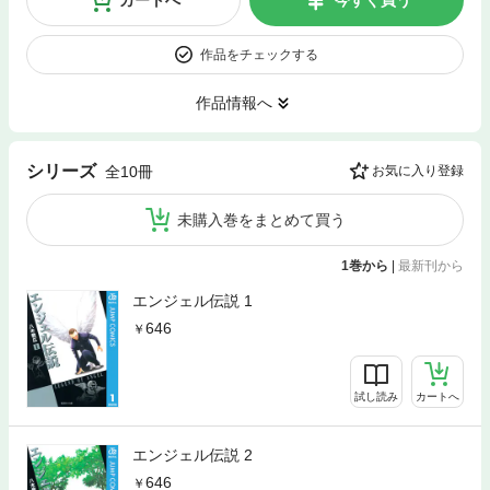
カートへ
今すぐ買う
作品をチェックする
作品情報へ
シリーズ
全10冊
お気に入り登録
未購入巻をまとめて買う
1巻から
|
最新刊から
エンジェル伝説 1
646
試し読み
カートへ
エンジェル伝説 2
646