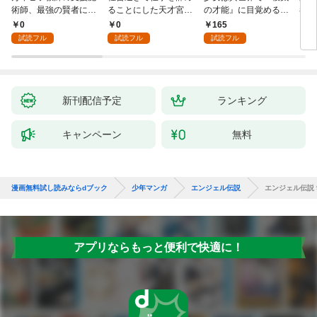
術師、最強の賢者にな
ることにした天才宮廷
の才能』に目覚める
者パ
る～不人気の支援魔術
魔術師～辺境の地でス
(話売り) #1
やっ
0
0
165
2
師は給料泥棒だと魔術
ローライフを夢見る
試読フル
試読フル
試読フル
大学をクビになった
が、不届き者を倒して
が、出世した元教え子
いたら『最果ての魔
たちのおかげで何も困
女』と呼ばれるように
らない件～ 第1話
なる～ 第1話
新刊配信予定
ランキング
キャンペーン
無料
漫画無料試し読みならdブック
少年マンガ
エンジェル伝説
エンジェル伝説 
アプリならもっと便利で快適に！