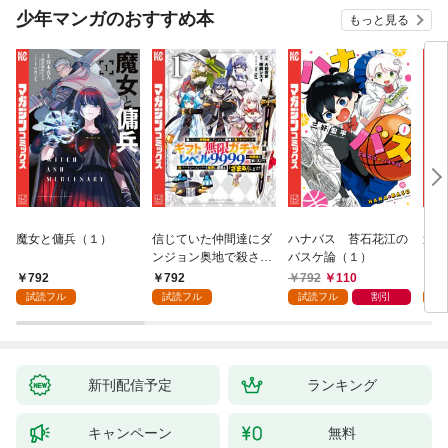
少年マンガのおすすめ本
もっと見る
魔女と傭兵（１）
信じていた仲間達にダ
ハナバス 苔石花江の
追放
ンジョン奥地で殺され
バスケ論（１）
『自
かけたがギフト『無限
領地
792
792
792
110
7
ガチャ』でレベル９９
強の
試読フル
試読フル
試読フル
割引
試
９９の仲間達を手に入
～最
れて元パーティーメン
で始
バーと世界に復讐＆
拓ス
『ざまぁ！』します！
（１
（１）
新刊配信予定
ランキング
キャンペーン
無料