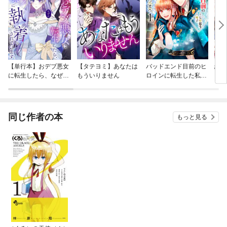
【単行本】おデブ悪女
【タテヨミ】あなたは
バッドエンド目前のヒ
結界
に転生したら、なぜか
もういりません
ロインに転生した私、
ラスボス王子様に執着
今世では恋愛するつも
されています
りがチートな兄が離し
てくれません！？@C
OMIC
同じ作者の本
もっと見る