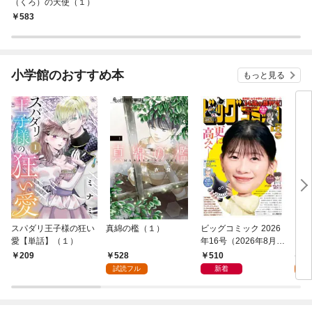
（くろ）の天使（１）
583
小学館のおすすめ本
もっと見る
スパダリ王子様の狂い
真綿の檻（１）
ビッグコミック 2026
こん
愛【単話】（１）
年16号（2026年8月7
（１
日発売）
528
510
5
209
試読フル
新着
試