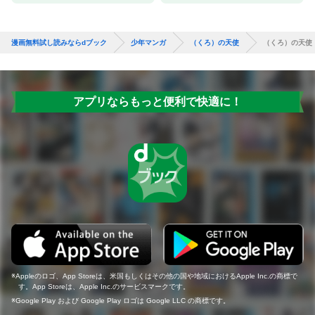
漫画無料試し読みならdブック
少年マンガ
（くろ）の天使
（くろ）の天使
アプリならもっと便利で快適に！
Appleのロゴ、App Storeは、米国もしくはその他の国や地域におけるApple Inc.の商標で
す。App Storeは、Apple Inc.のサービスマークです。
Google Play および Google Play ロゴは Google LLC の商標です。