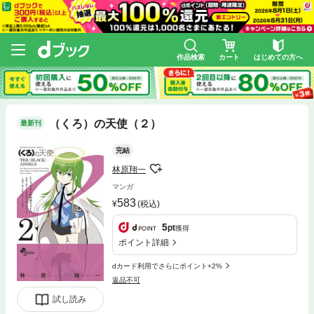
作品検索
カート
はじめての方へ
（くろ）の天使（２）
最新刊
完結
林原翔一
マンガ
583
(税込)
5
pt
獲得
ポイント詳細
dカード利用でさらにポイント+2%
返品不可
試し読み