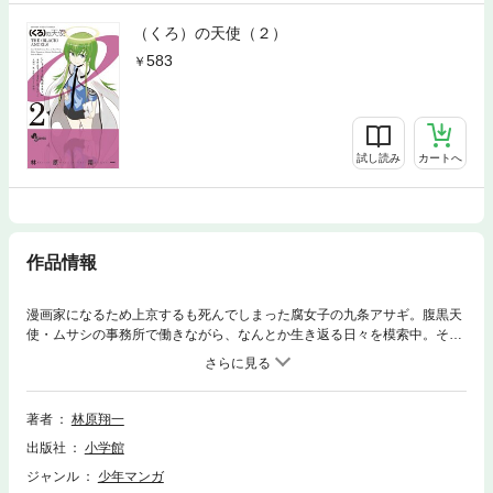
（くろ）の天使（２）
583
試し読み
カートへ
作品情報
漫画家になるため上京するも死んでしまった腐女子の九条アサギ。腹黒天
使・ムサシの事務所で働きながら、なんとか生き返る日々を模索中。そん
なムサシの事務所に、間違ってやってきたキュートな課長天使・左京香奈
が今巻も大活躍！？ 「できる大人の女」として振る舞いたい左京だが、
ムサシの前では空回りばかりで・・・！？ そんなドタバタの日々のな
か、ついにアサギの「身体」が見つかった！ 「負」のエネルギーを集
著者
林原翔一
め、世界の混乱を目論む獄界のハグレ者・クイナ姉妹からアサギの「身
出版社
小学館
体」を取り返すべく、ムサシ達は、敵のアジトへ!!ドタバタ日常から急
転、物語は感動のラストへ一直線・・・！？？果たしてアサギは生き返れ
ジャンル
少年マンガ
るのか！？ そして物語の結末は！？斬新天界コメディー、堂々完結！！