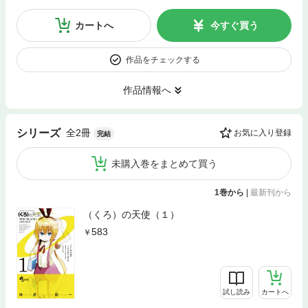
カートへ
今すぐ買う
作品をチェックする
作品情報へ
全2冊
シリーズ
お気に入り登録
完結
未購入巻をまとめて買う
1巻から
|
最新刊から
（くろ）の天使（１）
583
試し読み
カートへ