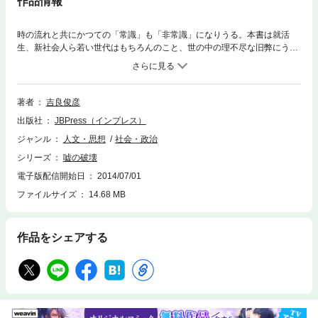
作品情報
時の流れと共にかつての「常識」も「非常識」になりうる。本書は就活
生、新社会人ら若い世代はもちろんのこと、世の中の理不尽な旧弊にうん
ざりしている全ての人に向けて、「時代にそぐわなくなった旧来の常識
（=嘘）に縛られず、新しい常識を創造せよ！」と説く。電通で数々の文
化・スポーツイベントを企画プロデュースし、「メディア戦略のプロ」
「プレゼンの鬼」と呼ばれた吉良俊彦氏が贈る、新時代のコミュニケーシ
著者
吉良俊彦
ョン論。「みんながやっているから私もやる」という「嘘」、「上司に言
出版社
JBPress（インプレス）
われたから仕方なくやる」という「嘘」を疑い、「嘘」を破壊した先にこ
そ、真のコミュニケーションが生まれるとして、「創造」のための「破
ジャンル
人文・思想
社会・政治
壊」を促している。
シリーズ
嘘の破壊
電子版配信開始日
2014/07/01
ファイルサイズ
14.68 MB
作品をシェアする