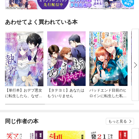
あわせてよく買われている本
【単行本】おデブ悪女
【タテヨミ】あなたは
バッドエンド目前のヒ
【タ
に転生したら、なぜか
もういりません
ロインに転生した私、
リ〜
ラスボス王子様に執着
今世では恋愛するつも
されています
りがチートな兄が離し
てくれません！？@C
OMIC
同じ作者の本
もっと見る