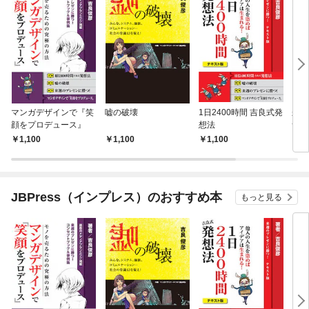
マンガデザインで『笑
嘘の破壊
1日2400時間 吉良式発
来週
顔をプロデュース』
想法
つ！
1,100
1,100
1,100
1,
JBPress（インプレス）のおすすめ本
もっと見る