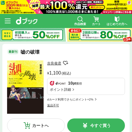
作品検索
カート
はじめての方へ
嘘の破壊
最新刊
吉良俊彦
1,100
(税込)
10
pt
獲得
ポイント詳細
dカード利用でさらにポイント+2%
返品不可
カートへ
今すぐ買う