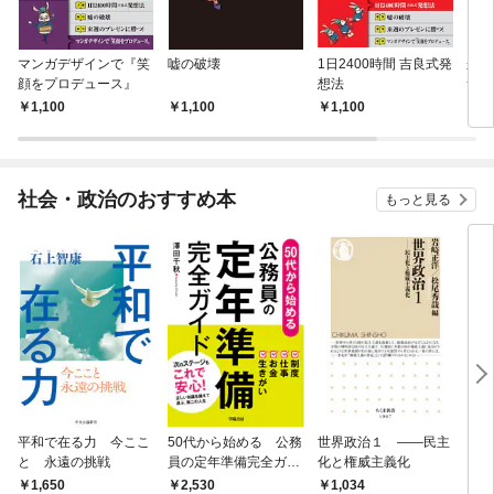
マンガデザインで『笑
嘘の破壊
1日2400時間 吉良式発
来週
顔をプロデュース』
想法
つ！
1,100
1,100
1,100
1,
社会・政治のおすすめ本
もっと見る
平和で在る力 今ここ
50代から始める 公務
世界政治１ ――民主
「力
と 永遠の挑戦
員の定年準備完全ガイ
化と権威主義化
く 
ド
1,650
2,530
1,
1,034