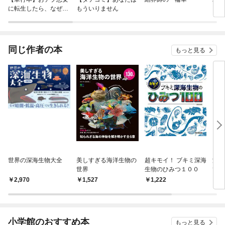
に転生したら、なぜか
もういりません
ロイ
ラスボス王子様に執着
今世
されています
りが
てく
OMI
同じ作者の本
もっと見る
世界の深海生物大全
美しすぎる海洋生物の
超キモイ！ ブキミ深海
深海
世界
生物のひみつ１００
てた
界唯
2,970
1,527
1,222
1,
館”
す（
アル
小学館のおすすめ本
もっと見る