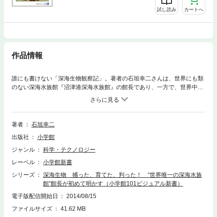
試し読み
カートへ
作品情報
誰にも書けない「深海生物観察記」。著者の石垣幸二さんは、世界にも類
のない深海水族館『沼津港深海水族館』の館長であり、一方で、世界中の
水族館や研究施設からの依頼で希少な海洋生物を納入している“海の手配
師”としても活躍しています。自分で捕獲し、飼育・観察し、水族館での展
示の工夫まで考えているのです。本書では、その石垣さんが実際に捕獲
し、観察しているからこそ判った深海生物の不思議な生態や、飼育・展示
著者
石垣幸二
の苦労話などを余すところなく語り尽くします。深海生物のカラー写真も
出版社
小学館
たくさん掲載しました。一方、“海の手配師”としての仕事もエピソードに
あふれています。漁の際に船を出してくれる漁師さんたちとの付き合い
ジャンル
科学・テクノロジー
方、世界一のサプライヤー（生体供給業者）を目指すきっかけになった人
レーベル
小学館新書
との出会い、採算を度外視してでも誠実に仕事をして信頼を得る、捕るこ
とよりも実は搬送のほうが難しい……深海ビジネスを初めて成功させた男
シリーズ
深海生物 捕った、育てた、判った！ “世界唯一の深海水族
といわれる石垣さんの仕事への真摯な取り組み方は、ビジネス書としても
館”館長が初めて明かす（小学館101ビジュアル新書）
一読の価値があります。【ご注意】※この作品はカラー画像が含まれてお
電子版配信開始日
2014/08/15
ります。。
ファイルサイズ
41.62 MB