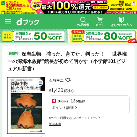
作品検索
カート
はじめての方へ
深海生物 捕った、育てた、判った！ “世界唯
最新刊
一の深海水族館”館長が初めて明かす（小学館101ビジ
ュアル新書）
石垣幸二
1,430
(税込)
13
pt
獲得
ポイント詳細
dカード利用でさらにポイント+2%
返品不可