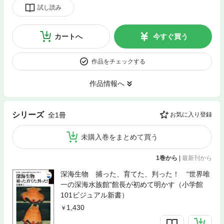
試し読み
カートへ
今すぐ買う
作品をチェックする
作品情報へ
シリーズ
全1冊
お気に入り登録
未購入巻をまとめて買う
1巻から
|
最新刊から
深海生物 捕った、育てた、判った！ “世界唯
一の深海水族館”館長が初めて明かす（小学館
101ビジュアル新書）
1,430