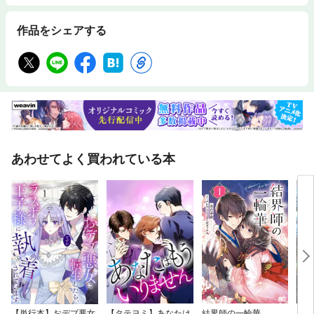
作品をシェアする
あわせてよく買われている本
【単行本】おデブ悪女
【タテヨミ】あなたは
結界師の一輪華
バッ