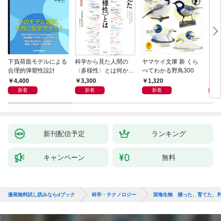
下負荷面モデルによる
科学から見た人間の
ヤマケイ文庫 新 くら
イラ
合理的弾塑性設計
〈多様性〉とは何か―
べてわかる野鳥300
と古
―遺伝科学と疑似科学
4,400
3,300
1,320
6,
新着
新着
新着
新刊配信予定
ランキング
キャンペーン
無料
漫画無料試し読みならdブック
科学・テクノロジー
深海生物 捕った、育てた、判