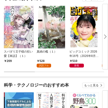
スパダリ王子様の狂い
真綿の檻（１）
ビッグコミック 2026
こん
愛【単話】（１）
年16号（2026年8月7
（１
日発売）
528
510
5
209
試読フル
新着
試
科学・テクノロジーのおすすめ本
もっと見る