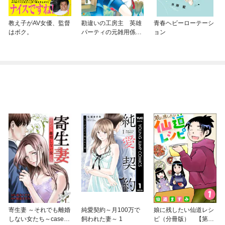
教え子がAV女優、監督
勘違いの工房主 英雄
青春ヘビーローテーシ
はボク。
パーティの元雑用係
ョン
が、実は戦闘以外がSS
Sランクだったという
よくある話
寄生妻 ～それでも離婚
純愛契約～月100万で
娘に残したい仙道レシ
しない女たち～case00
飼われた妻～ 1
ピ（分冊版） 【第1