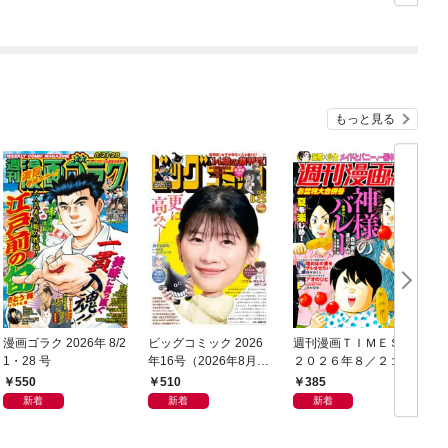
もっと見る
漫画ゴラク 2026年 8/2
ビッグコミック 2026
週刊漫画ＴＩＭＥＳ
1・28 号
年16号（2026年8月7
２０２６年８／２１・
日発売）
２８合併号
550
510
385
新着
新着
新着