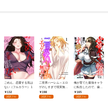
トナム篇」
ごめん、恋愛する気は
二世界ハーレム～エロ
俺が育てた最強キャラ
ない（フルカラー） 1
ゲのしすぎで現実無双
に転生したので、歯向
～１
かうヤツはすべてぶん
132
198
165
殴って生きる事にしま
試読フル
試読フル
試読フル
した。１