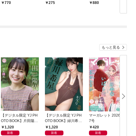
770
275
880
もっと見る
【デジタル限定 YJ PH
【デジタル限定 YJ PH
マーガレット 2026年1
グ
OTO BOOK】片田陽依
OTO BOOK】緑川希星
7号
6
写真集「羽色日和」
写真集「きらら、キラ
1,320
1,320
420
リ」
新着
新着
新着