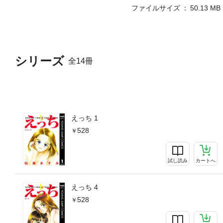
ファイルサイズ
50.13 MB
シリーズ
全14冊
えっち 1
528
試し読み
カートへ
えっち 4
528