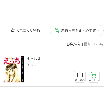
お気に入り登録
未購入巻をまとめて買う
1巻から
|
最新刊から
えっち 3
528
試し読み
カートへ