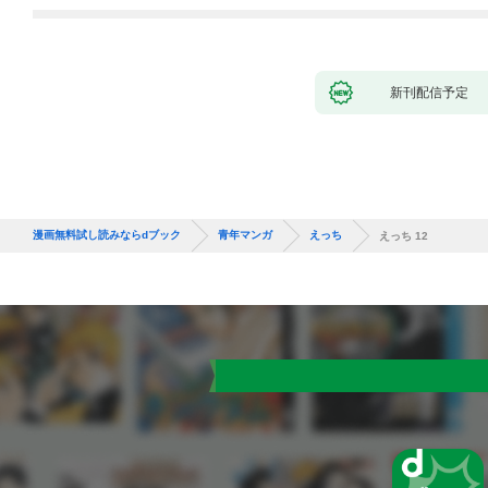
新刊配信予定
漫画無料試し読みならdブック
青年マンガ
えっち
えっち 12