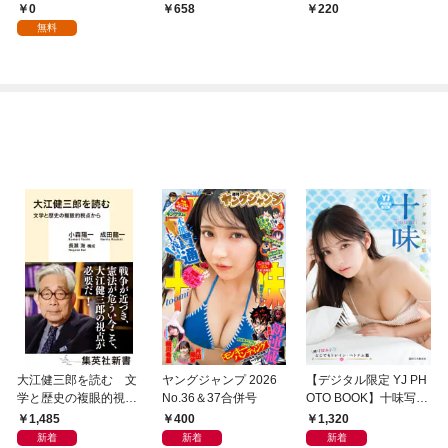
1『無関心夫』1
話】
0
658
220
無料
大江健三郎を読む 文
ヤングジャンプ 2026
【デジタル限定 YJ PH
学と歴史の複眼的視点
No.36＆37合併号
OTO BOOK】十味写真
から
集「続・『ぽみ』！？
1,485
400
1,320
どこでもトレイン・ベ
新着
新着
新着