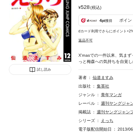
528
(税込)
ポイン
4
pt
獲得
dカード利用でさらにポイント+2
返品不可
X'masでの一件以来、気
っと梅森への気持ちを自覚し
試し読み
著者
仙道ますみ
出版社
集英社
ジャンル
青年マンガ
レーベル
週刊ヤングジャ
掲載誌
週刊ヤングジャン
シリーズ
えっち
電子版配信開始日
2013/06