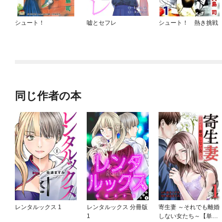
シュート！
嘘とセフレ
シュート！ 熱き挑戦
同じ作者の本
レンタルックス 1
レンタルックス 分冊版
寄生妻 ～それでも離婚
1
しない女たち～【単行