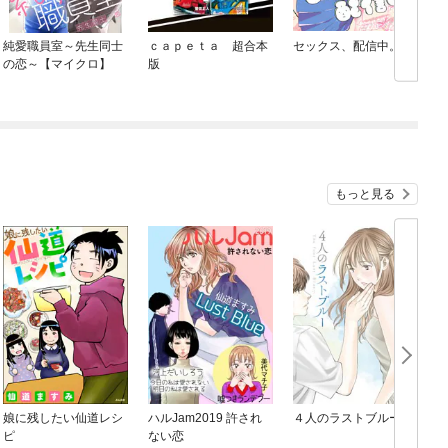
純愛職員室～先生同士
ｃａｐｅｔａ 超合本
セックス、配信中。
の恋～【マイクロ】
版
もっと見る
娘に残したい仙道レシ
ハルJam2019 許され
４人のラストブルー
リ
ピ
ない恋