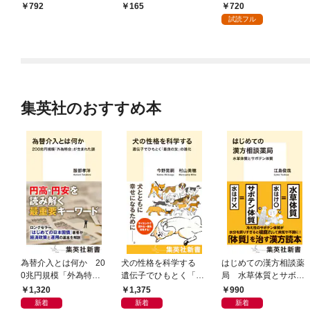
本版】 1巻
720
792
165
試読フル
集英社のおすすめ本
為替介入とは何か 20
犬の性格を科学する
はじめての漢方相談薬
0兆円規模「外為特
遺伝子でひもとく「最
局 水草体質とサボテ
会」が生まれた謎
良の友」の進化
ン体質
1,320
1,375
990
新着
新着
新着