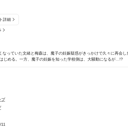
ト詳細
%
まずくなっていた文緒と梅森は、魔子の妊娠疑惑がきっかけで久々に再会し
はじめる。一方、魔子の妊娠を知った学校側は、大騒動になるが…!?
ンプ
プ
/11