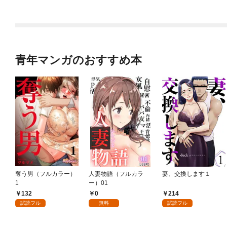
青年マンガのおすすめ本
奪う男（フルカラー）
人妻物語（フルカラ
妻、交換します１
1
ー）01
132
0
214
試読フル
無料
試読フル