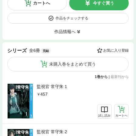
カートへ
今すぐ買う
作品をチェックする
作品情報へ
全6冊
シリーズ
お気に入り登録
完結
未購入巻をまとめて買う
1巻から
|
最新刊から
監視官 常守朱 1
457
試し読み
カートへ
監視官 常守朱 2