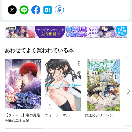
あわせてよく買われている本
【タテヨミ】竜の尻尾
ニューノーマル
葬送のフリーレン
すば
を噛む二十日鼠
ルカ