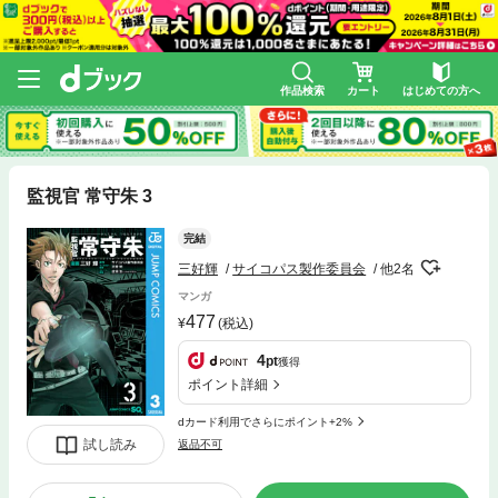
作品検索
カート
はじめての方へ
監視官 常守朱 3
完結
三好輝
サイコパス製作委員会
他2名
マンガ
477
(税込)
4
pt
獲得
ポイント詳細
dカード利用でさらにポイント+2%
試し読み
返品不可