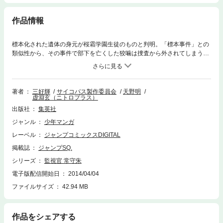
作品情報
標本化された遺体の身元が桜霜学園生徒のものと判明。「標本事件」との
類似性から、その事件で部下を亡くした狡噛は捜査から外されてしまう。
だが単独で事件を追う狡噛と朱は、徐々に真相に迫り!?
著者
三好輝
サイコパス製作委員会
天野明
虚淵玄（ニトロプラス）
出版社
集英社
ジャンル
少年マンガ
レーベル
ジャンプコミックスDIGITAL
掲載誌
ジャンプSQ.
シリーズ
監視官 常守朱
電子版配信開始日
2014/04/04
ファイルサイズ
42.94 MB
作品をシェアする