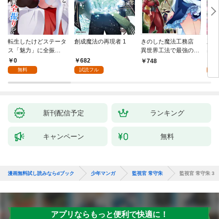
転生したけどステータ
創成魔法の再現者 1
きのした魔法工務店
王位
ス「魅力」に全振
異世界工法で最強の家
兆候
り！？(1)
づくりを（コミック）
入れ
0
682
0
748
１
る。
無料
試読フル
新刊配信予定
ランキング
キャンペーン
無料
漫画無料試し読みならdブック
少年マンガ
監視官 常守朱
監視官 常守朱 3
アプリならもっと便利で快適に！