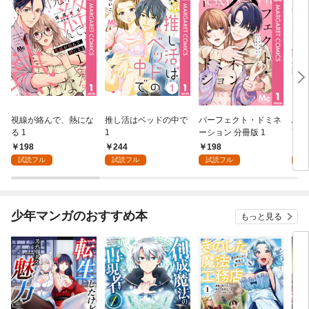
視線が絡んで、熱にな
推し活はベッドの中で
パーフェクト・ドミネ
ふし
る 1
1
ーション 分冊版 1
言っ
198
244
198
2
試読フル
試読フル
試読フル
試
少年マンガのおすすめ本
もっと見る