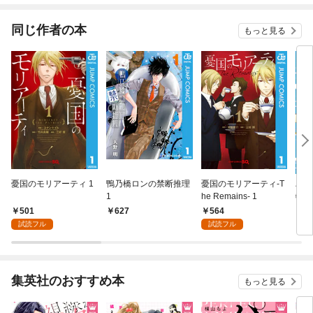
同じ作者の本
もっと見る
憂国のモリアーティ 1
鴨乃橋ロンの禁断推理
憂国のモリアーティ-T
ぷち
1
he Remains- 1
特典
501
564
627
8
試読フル
試読フル
集英社のおすすめ本
もっと見る