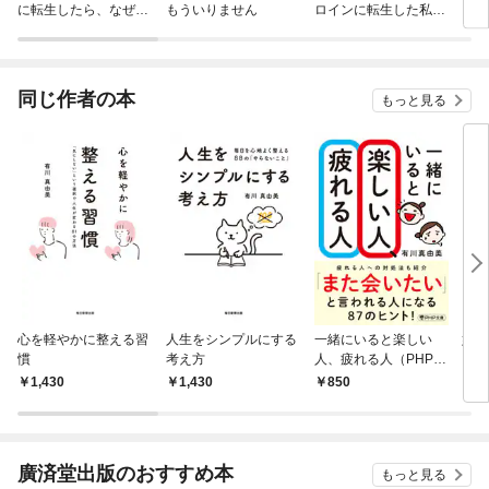
に転生したら、なぜか
もういりません
ロインに転生した私、
リ〜
ラスボス王子様に執着
今世では恋愛するつも
されています
りがチートな兄が離し
てくれません！？@C
OMIC
同じ作者の本
もっと見る
心を軽やかに整える習
人生をシンプルにする
一緒にいると楽しい
好か
慣
考え方
人、疲れる人（PHP文
る先
庫）
1,430
1,430
850
7
廣済堂出版のおすすめ本
もっと見る