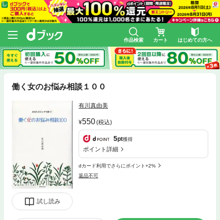
作品検索
カート
はじめての方へ
働く女のお悩み相談１００
有川真由美
550
(税込)
5
pt
獲得
ポイント詳細
dカード利用でさらにポイント+2%
返品不可
試し読み