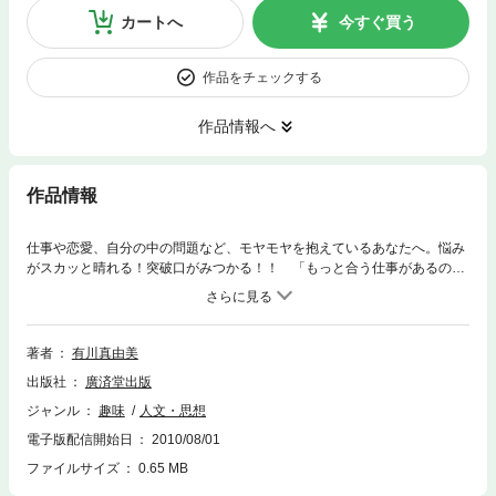
カートへ
今すぐ買う
作品をチェックする
作品情報へ
作品情報
仕事や恋愛、自分の中の問題など、モヤモヤを抱えているあなたへ。悩み
がスカッと晴れる！突破口がみつかる！！ 「もっと合う仕事があるので
はないかと思うが、わからない」「会社が自分を認めてくれない」などの
普遍的な悩みから、具体的に「リストラされるのではないかと不安」「向
上心や気遣いの足りない後輩に困っている」などの現状に即した悩みま
で、100の悩み＆回答を大公開。後悔しない女性の生き方ををアドバイス
著者
有川真由美
する一冊です。
出版社
廣済堂出版
ジャンル
趣味
人文・思想
電子版配信開始日
2010/08/01
ファイルサイズ
0.65 MB