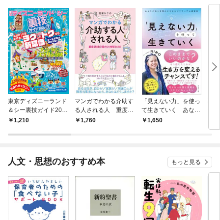
東京ディズニーランド
マンガでわかる介助す
「見えない力」を使っ
不安
＆シー裏技ガイド202
る人される人 重度訪
て生きていく あなた
テラ
6-27
問介護の24時間365日
の魂を目覚めさせるス
1,210
1,760
1,650
1,
ピリチュアル練習帳
人文・思想のおすすめ本
もっと見る