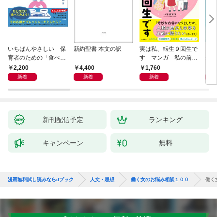
いちばんやさしい 保
新約聖書 本文の訳
実は私、転生９回生で
自閉
育者のための「食べな
す マンガ 私の前世
が小
い子」サポートＢＯＯ
物語
あう
2,200
4,400
1,760
2,
Ｋ 偏食・少食のお悩
新着
新着
新着
み解決！
新刊配信予定
ランキング
キャンペーン
無料
漫画無料試し読みならdブック
人文・思想
働く女のお悩み相談１００
働く