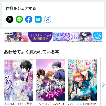
作品をシェアする
あわせてよく買われている本
【単行本】おデブ悪女
【タテヨミ】あなたは
バッドエンド目前のヒ
【タ