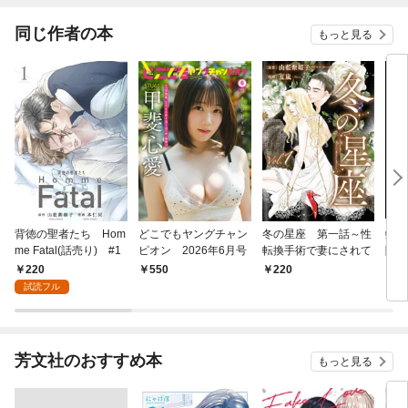
同じ作者の本
もっと見る
背徳の聖者たち Hom
どこでもヤングチャン
冬の星座 第一話～性
虹の
me Fatal(話売り) #1
ピオン 2026年6月号
転換手術で妻にされて
陽
220
550
220
3
試読フル
芳文社のおすすめ本
もっと見る