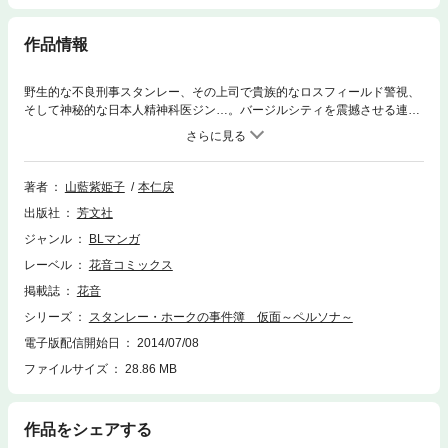
作品情報
野生的な不良刑事スタンレー、その上司で貴族的なロスフィールド警視、
そして神秘的な日本人精神科医ジン…。バージルシティを震撼させる連続
殺人事件を担当するスタンレー刑事は、やがて予想もつかない恋の罠に堕
ちてしまい―――。甘く危険な香りに包まれた3人の美しき男が織り成す
究極の耽美ロマンス。耽美小説の女王・山藍紫姫子の代表作を、BLコミッ
クの鬼才・本仁戻が、オリジナル描きおろし作もプラスして、待望のコミ
著者
山藍紫姫子
本仁戻
カライズ！！
出版社
芳文社
ジャンル
BLマンガ
レーベル
花音コミックス
掲載誌
花音
シリーズ
スタンレー・ホークの事件簿 仮面～ペルソナ～
電子版配信開始日
2014/07/08
ファイルサイズ
28.86 MB
作品をシェアする