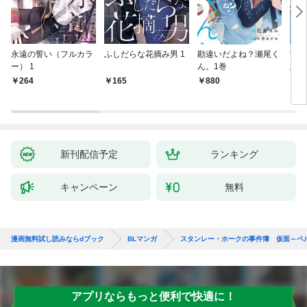
永遠の誓い（フルカラ
ふしだらな花摘み男 1
勘違いだよね？瀬尾く
薄明
ー） 1
ん。1巻
版】
264
165
880
8
新刊配信予定
ランキング
キャンペーン
無料
漫画無料試し読みならdブック
BLマンガ
スタンレー・ホークの事件簿 仮面～ペ
アプリならもっと便利で快適に！