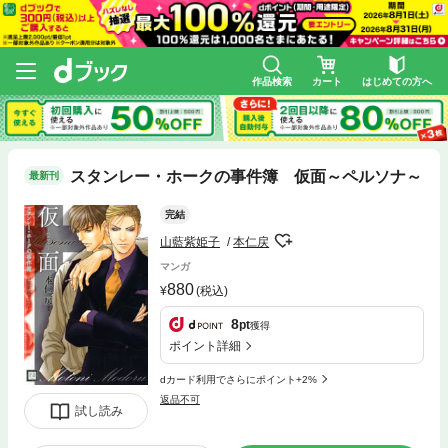
作品検索
カート
はじめての方へ
スタンレー・ホークの事件簿 仮面～ペルソナ～
最新刊
完結
山藍紫姫子
本仁戻
マンガ
880
(税込)
8
pt
獲得
ポイント詳細
dカード利用でさらにポイント+2%
返品不可
試し読み