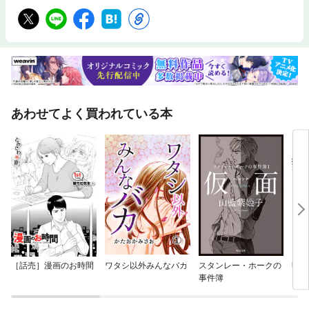
あわせてよく買われている本
［話売］漫画のお時間
ワタシ以外みんなバカ
スタンレー・ホークの
明日
事件簿
ジョ