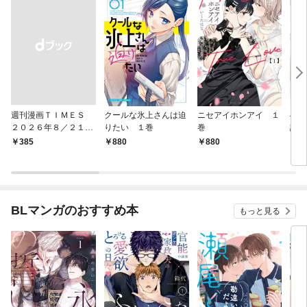
週刊漫画ＴＩＭＥＳ
クールな氷上さんは迫
ニセアイホンアイ １
へな
２０２６年８／２１・
りたい １巻
巻
話焼
２８合併号
巻
￥385
880
880
8
BLマンガのおすすめ本
もっと見る