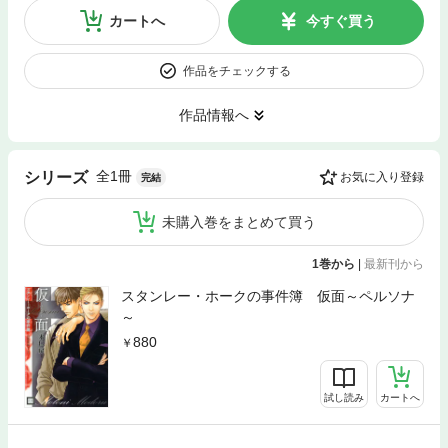
カートへ
今すぐ買う
作品をチェックする
作品情報へ
全1冊
シリーズ
お気に入り登録
完結
未購入巻をまとめて買う
1巻から
|
最新刊から
スタンレー・ホークの事件簿 仮面～ペルソナ
～
880
試し読み
カートへ