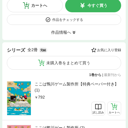
カートへ
今すぐ買う
作品をチェックする
作品情報へ
全2冊
シリーズ
お気に入り登録
完結
未購入巻をまとめて買う
1巻から
|
最新刊から
ここは鴨川ゲーム製作所【特典ペーパー付き】
(1)
792
試し読み
カートへ
ここは鴨川ゲーム製作所 (2)