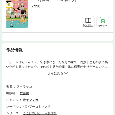
990
試し読み
カートへ
作品情報
「ゲーム作らへん！？」空き家になった祖母の家で、偶然子どもの頃に描
いた絵を見つけたヨウ。その絵を見た瞬間、体に稲妻が走りゲームのアイ
デアが次々と溢れてきて――！？仲間を集めてゼロからゲーム開発！京都
を舞台に繰り広げられる不格好で愛おしい、オトナの青春群像劇。電子版
は連載時のカラーを収録しております！また共通の描き下ろし特典ペーパ
ーを収録しております！★単行本カバー下画像収録★
著者
スケラッコ
出版社
竹書房
ジャンル
青年マンガ
レーベル
バンブーコミックス
シリーズ
ここは鴨川ゲーム製作所