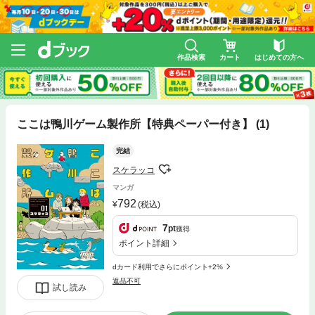
作品検索
カート
はじめての方へ
ここは鴨川ゲーム製作所【特典ペーパー付き】 (1)
完結
スケラッコ
マンガ
792
(税込)
7
pt
獲得
ポイント詳細
dカード利用でさらにポイント+2%
返品不可
試し読み