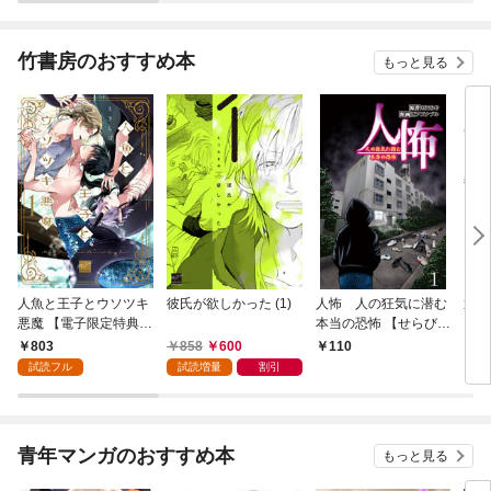
索の記録
竹書房のおすすめ本
もっと見る
人魚と王子とウソツキ
彼氏が欲しかった (1)
人怖 人の狂気に潜む
運送
悪魔 【電子限定特典付
本当の恐怖 【せらびぃ
イバ
き】(1)
連載版】１
いト
803
858
600
110
1
【せ
試読フル
試読増量
割引
青年マンガのおすすめ本
もっと見る