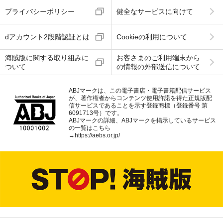
プライバシーポリシー
健全なサービスに向けて
dアカウント2段階認証とは
Cookieの利用について
海賊版に関する取り組みに
お客さまのご利用端末から
ついて
の情報の外部送信について
ABJマークは、この電子書店・電子書籍配信サービス
が、著作権者からコンテンツ使用許諾を得た正規版配
信サービスであることを示す登録商標（登録番号 第
6091713号）です。
ABJマークの詳細、ABJマークを掲示しているサービス
の一覧はこちら
→
https://aebs.or.jp/