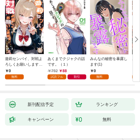
遊莉センパイ、対戦よ
あくまでクジャクの話
みんなの秘密を暴露し
異世
ろしくお願いします。
です。（１）
ます(1)
1
0
792
88
0
7
無料
試読フル
割引
無料
試
新刊配信予定
ランキング
キャンペーン
無料