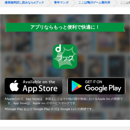
漫画無料試し読みならdブック
青年マンガ
ここは鴨川ゲーム製作所
ここは
アプリならもっと便利で快適に！
Appleのロゴ、App Storeは、米国もしくはその他の国や地域におけるApple Inc.の商標で
す。App Storeは、Apple Inc.のサービスマークです。
Google Play および Google Play ロゴは Google LLC の商標です。