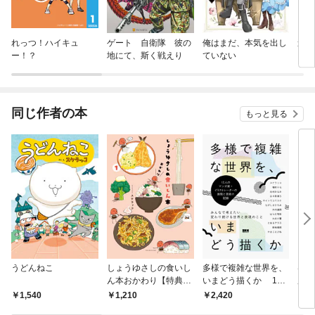
れっつ！ハイキュ
ゲート 自衛隊 彼の
俺はまだ、本気を出し
違国
ー！？
地にて、斯く戦えり
ていない
同じ作者の本
もっと見る
うどんねこ
しょうゆさしの食いし
多様で複雑な世界を、
昼１
ん本おかわり【特典ペ
いまどう描くか 12
所
ーパー付き】 (1)
人のマンガ家・イラス
1,540
1,210
2,420
1,
トレーターの表現と思