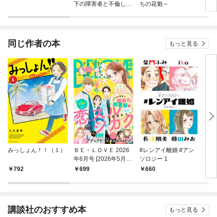
下の障害者と不倫して
ちの花魁～
ろし
再婚しました。（分冊
版）
同じ作者の本
もっと見る
みっしょん！！（１）
ＢＥ・ＬＯＶＥ 2026
#レンアイ離婚 #アン
ゆ
年6月号 [2026年5月1
ソロジー 1
分冊
日発売]
792
699
660
1
講談社のおすすめ本
もっと見る