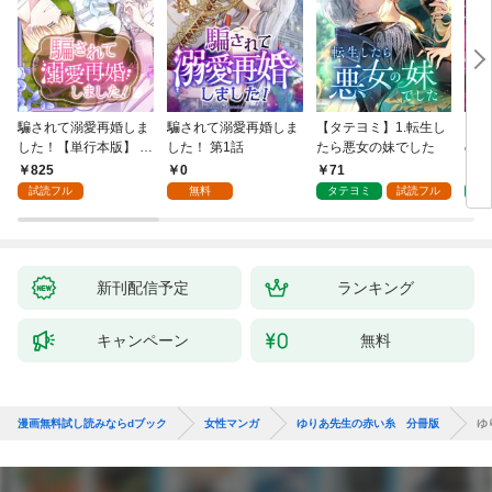
騙されて溺愛再婚しま
騙されて溺愛再婚しま
【タテヨミ】1.転生し
【タ
した！【単行本版】 1
した！ 第1話
たら悪女の妹でした
の私
巻
825
0
71
7
試読フル
無料
タテヨミ
試読フル
タ
新刊配信予定
ランキング
キャンペーン
無料
漫画無料試し読みならdブック
女性マンガ
ゆりあ先生の赤い糸 分冊版
ゆ