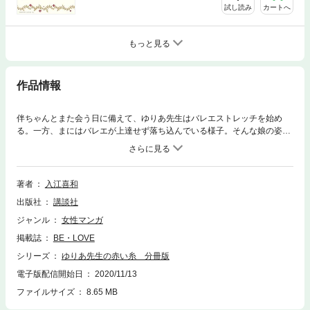
試し読み
カートへ
もっと見る
作品情報
伴ちゃんとまた会う日に備えて、ゆりあ先生はバレエストレッチを始め
る。一方、まにはバレエが上達せず落ち込んでいる様子。そんな娘の姿を
見て、本当はバレエを辞めたいのではないかと言い出したみちるに、ゆり
あ先生は厳しい言葉を投げかけてしまう。二人の空気は険悪になり…。
著者
入江喜和
出版社
講談社
ジャンル
女性マンガ
掲載誌
BE・LOVE
シリーズ
ゆりあ先生の赤い糸 分冊版
電子版配信開始日
2020/11/13
ファイルサイズ
8.65 MB