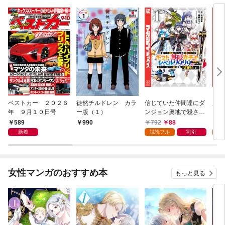
ベストカー ２０２６
徒然チルドレン カラ
信じていた仲間達にダ
魔女
年 ９月１０日号
ー版（１）
ンジョン奥地で殺され
かけたがギフト『無限
589
792
88
7
990
ガチャ』でレベル９９
新着
試読フル
割引
試
９９の仲間達を手に入
れて元パーティーメン
バーと世界に復讐＆
『ざまぁ！』します！
女性マンガのおすすめ本
もっと見る
（１）