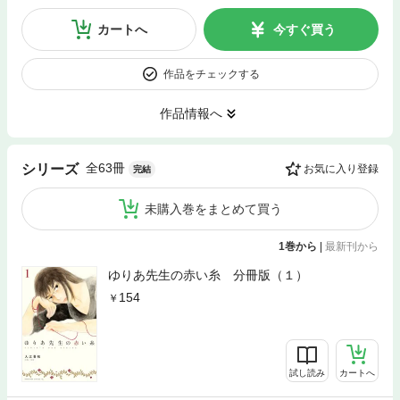
カートへ
今すぐ買う
作品をチェックする
作品情報へ
全63冊
シリーズ
お気に入り登録
完結
未購入巻をまとめて買う
1巻から
|
最新刊から
ゆりあ先生の赤い糸 分冊版（１）
154
試し読み
カートへ