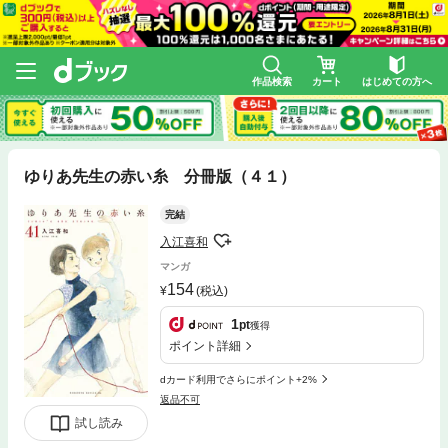
作品検索
カート
はじめての方へ
ゆりあ先生の赤い糸 分冊版（４１）
完結
入江喜和
マンガ
154
(税込)
1
pt
獲得
ポイント詳細
dカード利用でさらにポイント+2%
返品不可
試し読み