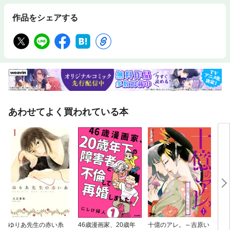
作品をシェアする
あわせてよく買われている本
ゆりあ先生の赤い糸
46歳漫画家、20歳年
十億のアレ。～吉原い
ブラ