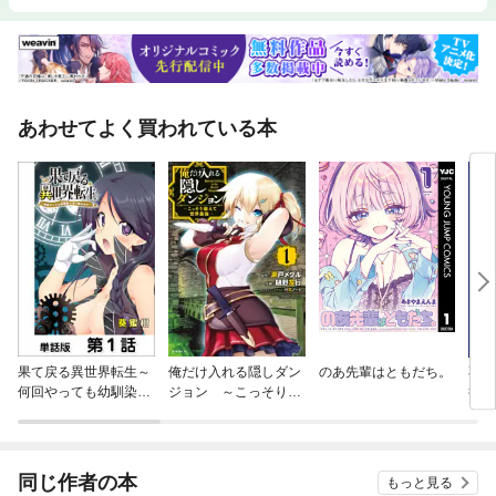
あわせてよく買われている本
果て戻る異世界転生～
俺だけ入れる隠しダン
のあ先輩はともだち。
不老
何回やっても幼馴染に
ジョン ～こっそり鍛
行記
辿り着けない～【単話
えて世界最強～
版】
同じ作者の本
もっと見る