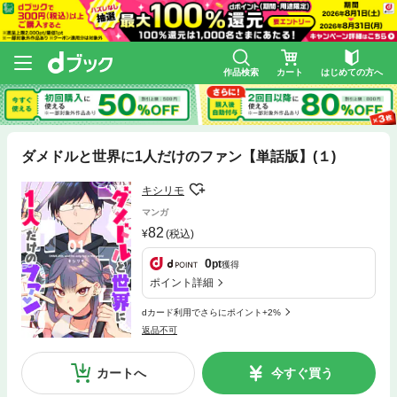
作品検索
カート
はじめての方へ
ダメドルと世界に1人だけのファン【単話版】(１)
キシリモ
マンガ
82
(税込)
0
pt
獲得
ポイント詳細
dカード利用でさらにポイント+2%
返品不可
カートへ
今すぐ買う