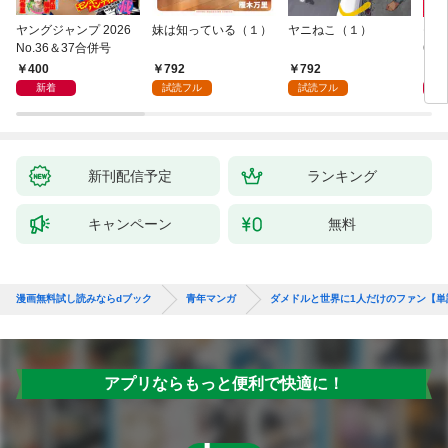
ヤングジャンプ 2026
妹は知っている（１）
ヤニねこ（１）
モー
No.36＆37合併号
6・3
日発
400
792
792
4
新着
試読フル
試読フル
新刊配信予定
ランキング
キャンペーン
無料
漫画無料試し読みならdブック
青年マンガ
ダメドルと世界に1人だけのファン【単
アプリならもっと便利で快適に！