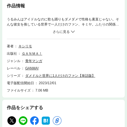
作品情報
うるみんはアイドルなのに歌も踊りもダメダメで性格も素直じゃない。そ
んな彼女を推している世界で一人だけのファン、キミヤ。ふたりの関係性
は普通のアイドル、ファンとの関係性と違ってちょっと変!? ダメなアイ
ドルと彼女を推し続ける男の日常を描く、愛し方がすごい「尊い」系ラブ
コメディ！ （著者名：キシリモ/初出：GANMA!1話掲載分）
著者
キシリモ
出版社
ＧＡＮＭＡ！
ジャンル
青年マンガ
レーベル
GANMA!
シリーズ
ダメドルと世界に1人だけのファン【単話版】
電子版配信開始日
2023/12/01
ファイルサイズ
7.06 MB
作品をシェアする