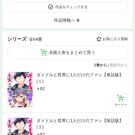
作品をチェックする
作品情報へ
シリーズ
全64冊
お気に入り登録
未購入巻をまとめて買う
1巻から
|
最新刊から
ダメドルと世界に1人だけのファン【単話版】
(１)
82
カートへ
ダメドルと世界に1人だけのファン【単話版】
(２)
82