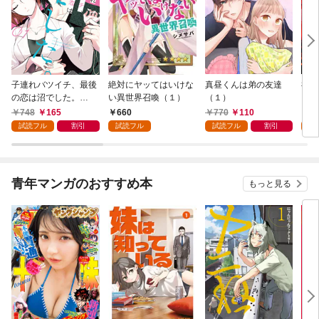
子連れバツイチ、最後
絶対にヤッてはいけな
真昼くんは弟の友達
神様
の恋は沼でした。
い異世界召喚（１）
（１）
（１）
748
165
660
770
110
6
試読フル
割引
試読フル
試読フル
割引
試
青年マンガのおすすめ本
もっと見る