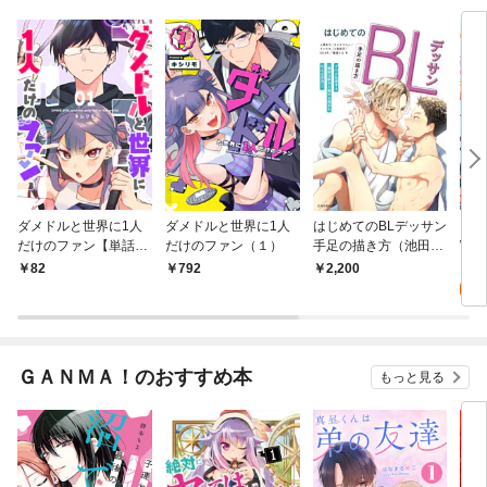
ダメドルと世界に1人
ダメドルと世界に1人
はじめてのBLデッサン
コミ
だけのファン【単話
だけのファン（１）
手足の描き方（池田書
Web
版】(１)
店）
0
82
792
2,200
ＧＡＮＭＡ！のおすすめ本
もっと見る