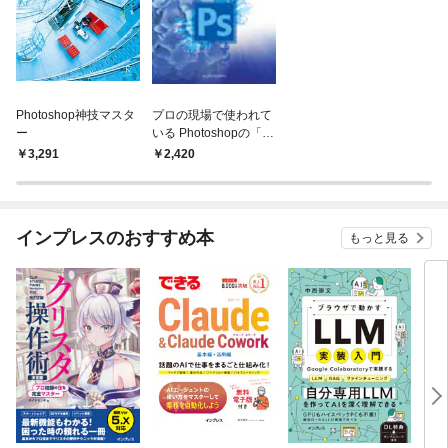
Photoshop神技マスタ
プロの現場で使われて
ー
いる Photoshopの「超
速」テクニック
3,291
2,420
インプレスのおすすめ本
もっと見る