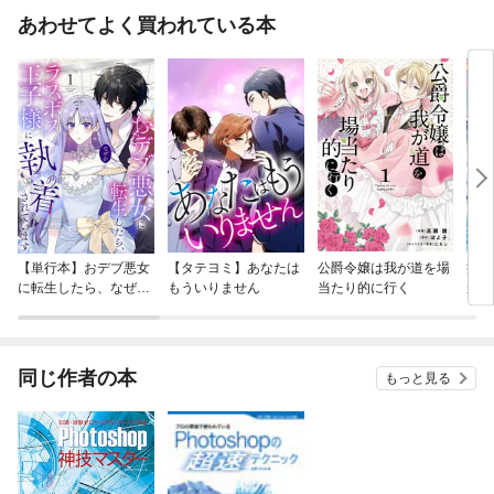
あわせてよく買われている本
【単行本】おデブ悪女
【タテヨミ】あなたは
公爵令嬢は我が道を場
病弱
に転生したら、なぜか
もういりません
当たり的に行く
が、
ラスボス王子様に執着
ぎて
されています
たち
ね！
同じ作者の本
もっと見る