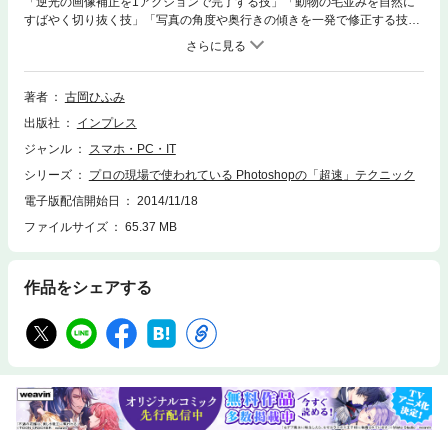
「逆光の画像補正を1アクションで完了する技」「動物の毛並みを自然に
すばやく切り抜く技」「写真の角度や奥行きの傾きを一発で修正する技」
「縦横混合のさまざまな画像を一括でリサイズする技」など、便利なプチ
テクニックから、手間がかかる作業の効率的な処理法まで、作業がすばや
くラクになる技をたっぷり掲載。Photoshopの機能を使った「ただ速いや
り方」ではなく、プロが実際に使っているテクニックのみで構成され、高
著者
古岡ひふみ
レベルのクオリティで仕事に即使える。CCやCS6の新機能なども使い、
出版社
インプレス
新人はもちろん、ベテランデザイナーにも役立つ内容。
ジャンル
スマホ・PC・IT
シリーズ
プロの現場で使われている Photoshopの「超速」テクニック
電子版配信開始日
2014/11/18
ファイルサイズ
65.37 MB
作品をシェアする