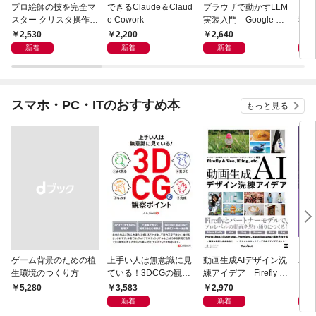
プロ絵師の技を完全マ
できるClaude＆Claud
ブラウザで動かすLLM
電子
スター クリスタ操作術
e Cowork
実装入門 Google Col
報告
決定版 改訂2版 CLIP S
aboratoryで実践するL
2,530
2,200
2,640
9
TUDIO PAINT PRO/E
LM・RAG・ファイン
新着
新着
新着
X/iPad対応
チューニング
スマホ・PC・ITのおすすめ本
もっと見る
ゲーム背景のための植
上手い人は無意識に見
動画生成AIデザイン洗
ユー
生環境のつくり方
ている！3DCGの観察
練アイデア Firefly &
ド［
ポイント
Veo， Kling， etc.
ユー
3,583
2,970
5,
￥5,280
新着
新着