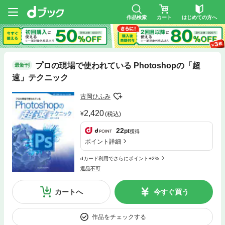
作品検索
カート
はじめての方へ
プロの現場で使われている Photoshopの「超
最新刊
速」テクニック
古岡ひふみ
2,420
(税込)
22
pt
獲得
ポイント詳細
dカード利用でさらにポイント+2%
返品不可
カートへ
今すぐ買う
作品をチェックする