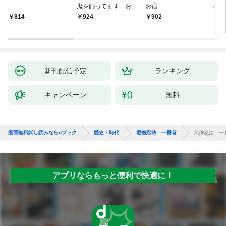
鬼を飼ってます おけ
お宿
の弦
いの戯作手帖
814
924
902
8
新刊配信予定
ランキング
キャンペーン
無料
漫画無料試し読みならdブック
歴史・時代
尼僧忍法 一番首
尼僧忍法 一
アプリならもっと便利で快適に！