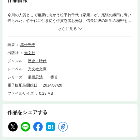
作品情報
今川の人質として駿府に向かう松平竹千代（家康）が、尾張の織田に奪い
去られた。竹千代に付き従う伊賀忍者お光は、信長に彼の出生の秘密を話
す。竹千代は双子なのか。やがて織田と今川で人質交換が成立。信長は本
物の竹千代を近習とし、ニセ者を今川に送る。数奇な運命をもつ二人は若
武者に成長し、敵味方となって田楽狭間で対決する。新尼僧シリーズ。
著者
赤松光夫
出版社
光文社
ジャンル
歴史・時代
レーベル
光文社文庫
シリーズ
尼僧忍法 一番首
電子版配信開始日
2014/07/20
ファイルサイズ
0.23 MB
作品をシェアする