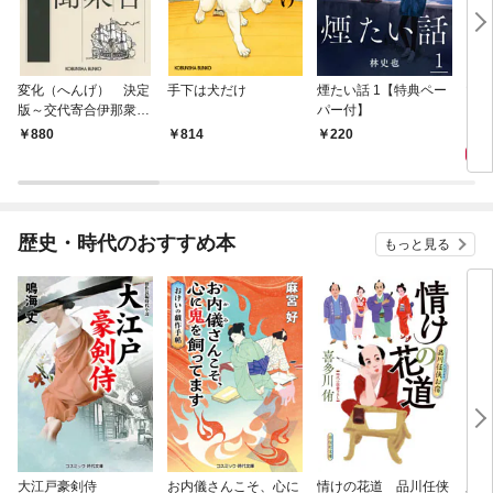
変化（へんげ） 決定
手下は犬だけ
煙たい話 1【特典ペー
マリ
版～交代寄合伊那衆異
パー付】
聞（1）～
1,
880
814
220
歴史・時代のおすすめ本
もっと見る
大江戸豪剣侍
お内儀さんこそ、心に
情けの花道 品川任侠
必殺