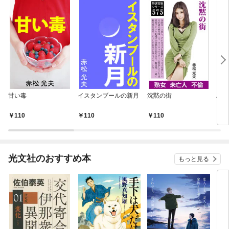
甘い毒
イスタンブールの新月
沈黙の街
バリ
110
110
110
1
光文社のおすすめ本
もっと見る