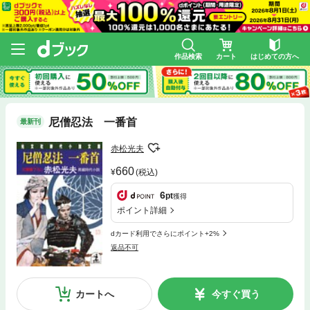
作品検索
カート
はじめての方へ
尼僧忍法 一番首
最新刊
赤松光夫
660
(税込)
6
pt
獲得
ポイント詳細
dカード利用でさらにポイント+2%
返品不可
カートへ
今すぐ買う