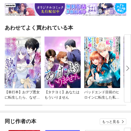
あわせてよく買われている本
【単行本】おデブ悪女
【タテヨミ】あなたは
バッドエンド目前のヒ
【タ
に転生したら、なぜか
もういりません
ロインに転生した私、
リ〜
ラスボス王子様に執着
今世では恋愛するつも
されています
りがチートな兄が離し
てくれません！？@C
OMIC
同じ作者の本
もっと見る