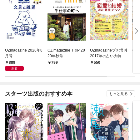
OZmagazine 2026年8
OZ magazine TRIP 20
OZmagazineプチ増刊
OZm
月号
20年秋号
2017年の占い大特集
17
～恋愛と結婚 運命・転
889
799
550
5
機・チャンス～
新着
スターツ出版のおすすめ本
もっと見る