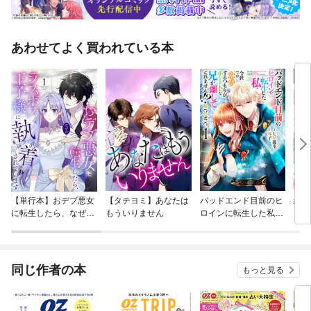
あわせてよく買われている本
【単行本】おデブ悪女
【タテヨミ】あなたは
バッドエンド目前のヒ
結界
に転生したら、なぜか
もういりません
ロインに転生した私、
ラスボス王子様に執着
今世では恋愛するつも
されています
りがチートな兄が離し
てくれません！？@C
OMIC
同じ作者の本
もっと見る