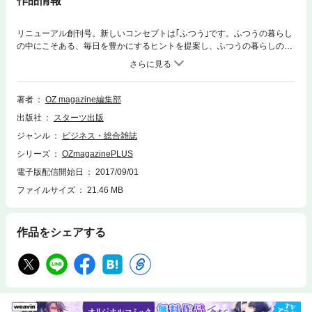
作品情報
リニューアル創刊号。新しいコンセプトは｢ふつう｣です。ふつうの暮らし
の中にこそある、毎日を豊かにするヒントを提案し、ふつうの暮らしの楽
しさを再確認する、ライフスタイル誌にリニューアルします!リニューアル
1号目の特集は｢ふつうのパンっておいしいね｣です。
著者
OZ magazine編集部
出版社
スターツ出版
ジャンル
ビジネス・総合雑誌
シリーズ
OZmagazinePLUS
電子版配信開始日
2017/09/01
ファイルサイズ
21.46 MB
作品をシェアする