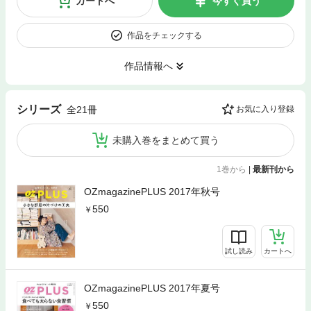
カートへ
今すぐ買う
作品をチェックする
作品情報へ
シリーズ
全21冊
お気に入り登録
未購入巻をまとめて買う
1巻から
|
最新刊から
OZmagazinePLUS 2017年秋号
550
試し読み
カートへ
OZmagazinePLUS 2017年夏号
550