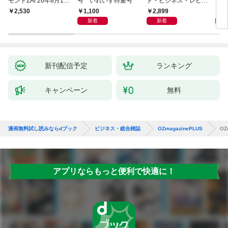
モンドZAi 26年8月10
号 いれいす特集号
ド・ビジネス・レビュ
ブル
日・17日合併号
ー 2026年9月号 特集
月号
1,100
2,899
9
￥2,530
「上司をマネジメント
動物
新着
新着
する」
新刊配信予定
ランキング
キャンペーン
無料
漫画無料試し読みならdブック
ビジネス・総合雑誌
OZmagazinePLUS
OZ
アプリならもっと便利で快適に！