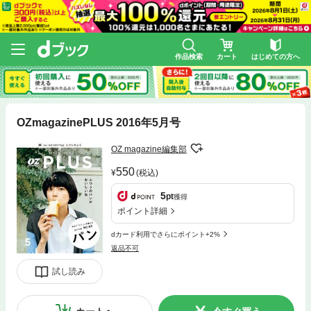
作品検索
カート
はじめての方へ
OZmagazinePLUS 2016年5月号
OZ magazine編集部
550
(税込)
5
pt
獲得
ポイント詳細
dカード利用でさらにポイント+2%
返品不可
試し読み