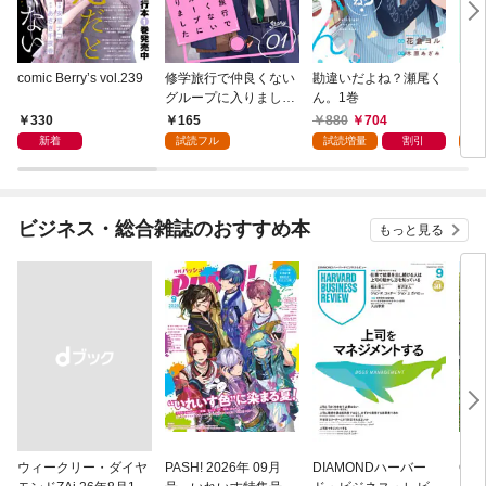
comic Berry’s vol.239
修学旅行で仲良くない
勘違いだよね？瀬尾く
フミ
グループに入りました
ん。1巻
レ済
【単話版】1巻
版】
330
165
880
704
1
新着
試読フル
試読増量
割引
試
ビジネス・総合雑誌のおすすめ本
もっと見る
ウィークリー・ダイヤ
PASH! 2026年 09月
DIAMONDハーバー
Cas