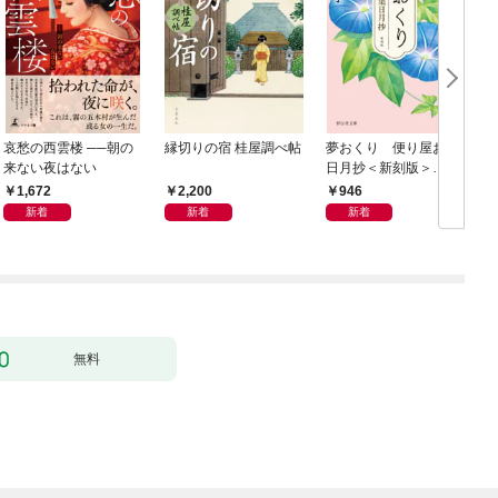
哀愁の西雲楼 ──朝の
縁切りの宿 桂屋調べ帖
夢おくり 便り屋お葉
来ない夜はない
日月抄＜新刻版＞
［1］
1,672
2,200
946
新着
新着
新着
無料