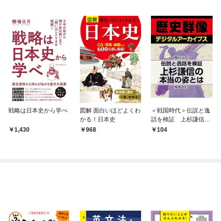
戦略は日本史から学べ
図解 面白いほどよくわ
＜戦国時代＞伝説と逸
かる！日本史
話を検証 上杉謙信の
本当の姿とは！？
1,430
968
104