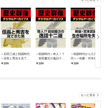
＜石田三成と戦国時代
＜戦国時代＞奇人！？
＜戦国時代から江戸時
＞信長と秀吉を見てき
前田慶次の逸話十二
代へ＞剣豪・宮本武蔵
た男
選
生き場所を失う
104
104
104
もっと見る