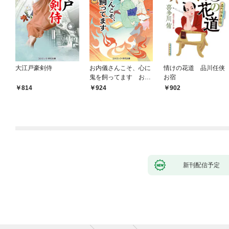
大江戸豪剣侍
お内儀さんこそ、心に
情けの花道 品川任侠
鬼を飼ってます おけ
お宿
いの戯作手帖
814
924
902
新刊配信予定