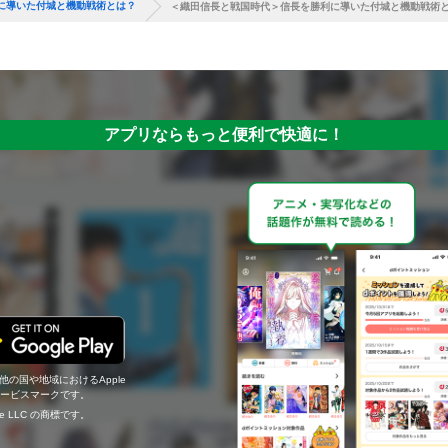
に導いた付城と機動戦術とは？
＜織田信長と戦国時代＞信長を勝利に導いた付城と機動戦術
アプリならもっと便利で快適に！
の他の国や地域におけるApple
c.のサービスマークです。
ogle LLC の商標です。