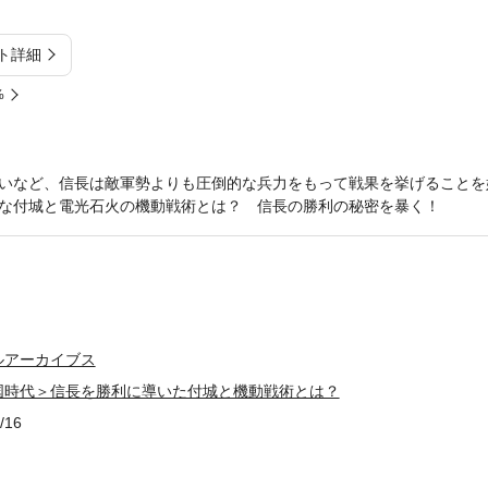
ト詳細
%
いなど、信長は敵軍勢よりも圧倒的な兵力をもって戦果を挙げることを
な付城と電光石火の機動戦術とは？ 信長の勝利の秘密を暴く！
ルアーカイブス
国時代＞信長を勝利に導いた付城と機動戦術とは？
/16