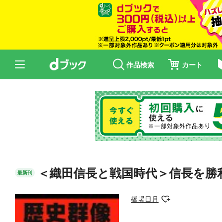
作品検索
カート
＜織田信長と戦国時代＞信長を勝
最新刊
橋場日月