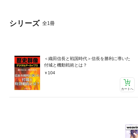
シリーズ
全1冊
＜織田信長と戦国時代＞信長を勝利に導いた
付城と機動戦術とは？
104
カートへ