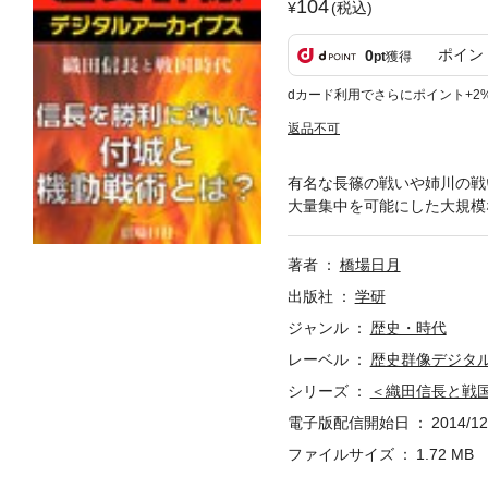
104
(税込)
ポイン
0
pt
獲得
dカード利用でさらにポイント+2
返品不可
有名な長篠の戦いや姉川の戦
大量集中を可能にした大規模
著者
橋場日月
出版社
学研
ジャンル
歴史・時代
レーベル
歴史群像デジタ
シリーズ
＜織田信長と戦
電子版配信開始日
2014/12
ファイルサイズ
1.72 MB