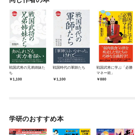
戦国武将の兄弟姉妹た
戦国時代の軍師たち
戦国武将に学ぶ「必勝
ち
マネー術」
1,100
1,100
880
学研のおすすめ本