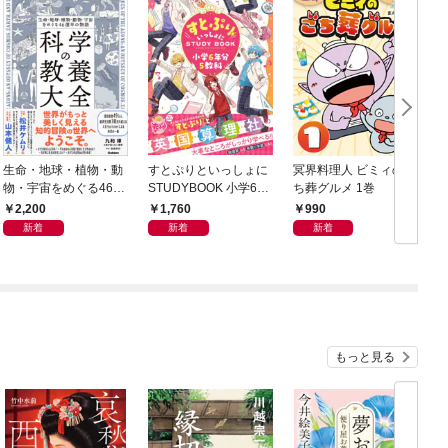
生命・地球・植物・動
すとぷりといっしょに
冥界料理人 ビミィのご
F
物・宇宙をめぐる46億
STUDYBOOK 小学6年
ち葬グルメ 1巻
年の物語 科学の教養大
分5教科
2,200
1,760
990
全
新着
新着
新着
もっと見る