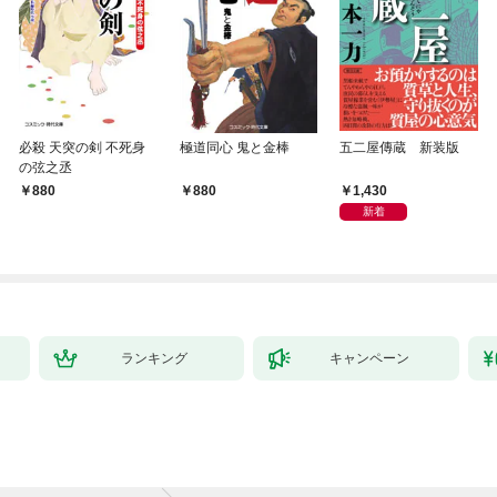
必殺 天突の剣 不死身
極道同心 鬼と金棒
五二屋傳蔵 新装版
の弦之丞
1,430
880
880
新着
ランキング
キャンペーン