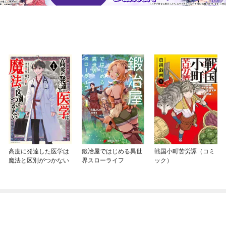
高度に発達した医学は
鍛冶屋ではじめる異世
戦国小町苦労譚（コミ
魔法と区別がつかない
界スローライフ
ック）