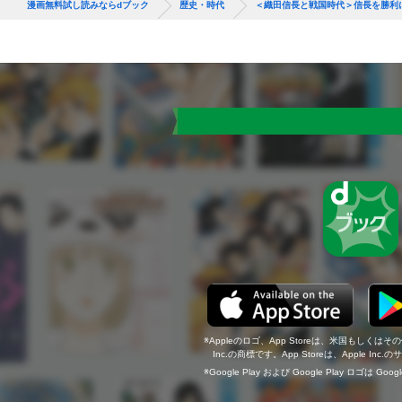
漫画無料試し読みならdブック
歴史・時代
＜織田信長と戦国時代＞信長を勝利
Appleのロゴ、App Storeは、米国もしくはそ
Inc.の商標です。App Storeは、Apple In
Google Play および Google Play ロゴは Go