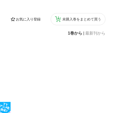
お気に入り登録
未購入巻をまとめて買う
1巻から
|
最新刊から