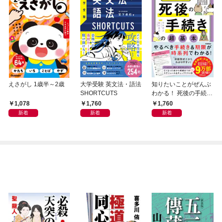
えさがし 1歳半～2歳
大学受験 英文法・語法
知りたいことがぜんぶ
SHORTCUTS
わかる！ 死後の手続き
の超基本
1,078
1,760
1,760
新着
新着
新着