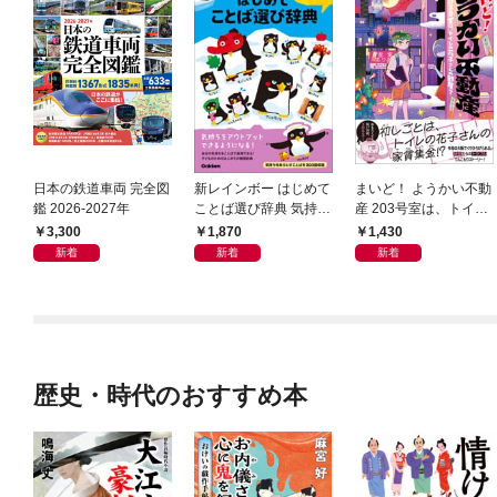
日本の鉄道車両 完全図
新レインボー はじめて
まいど！ ようかい不動
鑑 2026-2027年
ことば選び辞典 気持ち
産 203号室は、トイレ
のことば
の花子さんの部屋？
3,300
1,870
1,430
新着
新着
新着
歴史・時代のおすすめ本