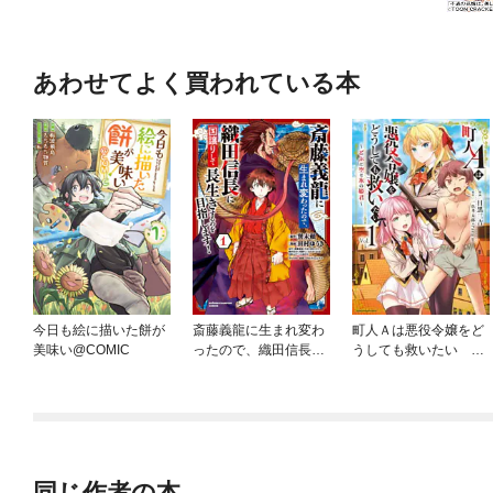
あわせてよく買われている本
今日も絵に描いた餅が
斎藤義龍に生まれ変わ
町人Ａは悪役令嬢をど
美味い@COMIC
ったので、織田信長に
うしても救いたい ～
国譲りして長生きする
どぶと空と氷の姫君～
のを目指します！
同じ作者の本