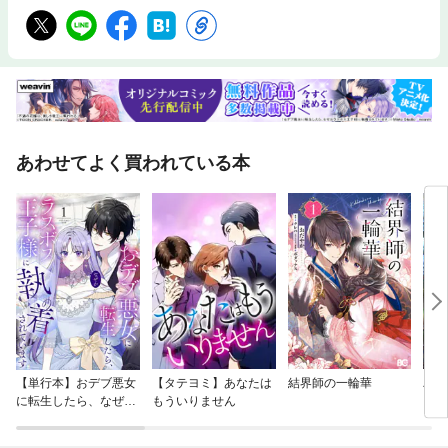
あわせてよく買われている本
【単行本】おデブ悪女
【タテヨミ】あなたは
結界師の一輪華
バッ
に転生したら、なぜか
もういりません
ロイ
ラスボス王子様に執着
今世
されています
りが