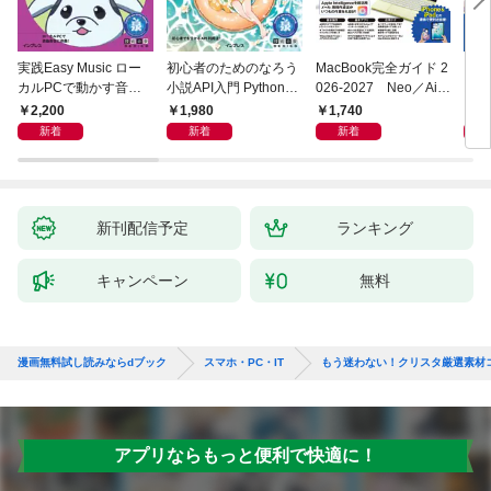
実践Easy Music ロー
初心者のためのなろう
MacBook完全ガイド 2
プロ
カルPCで動かす音楽
小説API入門 Pythonで
026-2027 Neo／Air
スタ
生成AI完全ガイド
作るデータ活用法
／Pro対応
決定
2,200
1,980
1,740
2,
TUD
新着
新着
新着
X/i
新刊配信予定
ランキング
キャンペーン
無料
漫画無料試し読みならdブック
スマホ・PC・IT
もう迷わない！クリスタ厳選素材
アプリならもっと便利で快適に！