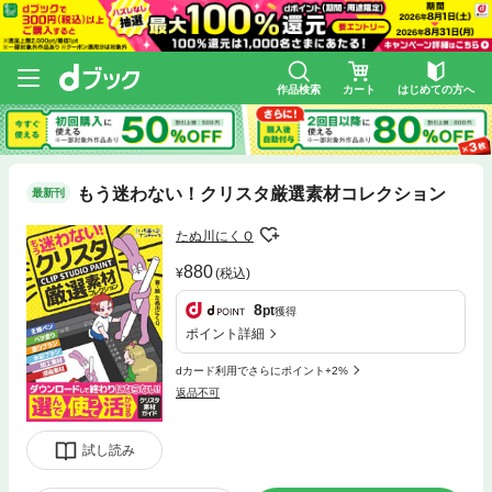
作品検索
カート
はじめての方へ
もう迷わない！クリスタ厳選素材コレクション
最新刊
たぬ川にくＱ
880
(税込)
8
pt
獲得
ポイント詳細
dカード利用でさらにポイント+2%
返品不可
試し読み