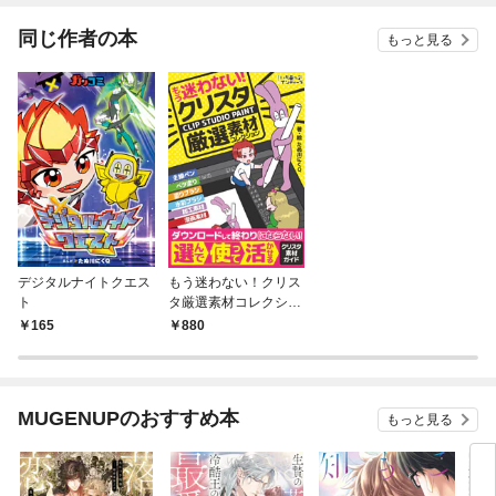
てく
OMI
同じ作者の本
もっと見る
デジタルナイトクエス
もう迷わない！クリス
ト
タ厳選素材コレクショ
ン
165
880
MUGENUPのおすすめ本
もっと見る