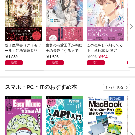
落丁魔導書（グリモワ
生贄の花嫁王子が冷酷
この恋をもう知ってる
自己
ール）に恋物語を記す
王の最愛になるまで
上【単行本版(限定描
下幼
には【イラスト付き】
【イラスト付き】【単
き下ろし付き)】
なん
1,859
1,595
998
594
6
【単行本書き下ろしS
行本書き下ろしSS付
新着
新着
割引
S付き】
き】
スマホ・PC・ITのおすすめ本
もっと見る