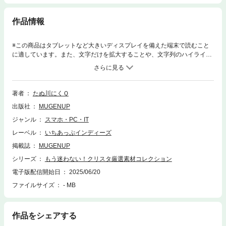
作品情報
※この商品はタブレットなど大きいディスプレイを備えた端末で読むこと
に適しています。また、文字だけを拡大することや、文字列のハイライ
ト、検索、辞書の参照、引用などの機能が使用できません。「素材をダウ
ンロードしたけど使い方が分からない…」「保存したまま使えていな
い…」そんな悩みに応える、クリスタ（CLIP STUDIO PAINT）素材の使い
方ガイドです！本書では、ペン・ブラシから漫画素材まで、特におすすめ
著者
たぬ川にくＱ
の素材をピックアップして紹介！「どんな場面で使えるのか？」「どう設
出版社
MUGENUP
定すればうまく使えるのか？」など、それぞれの素材を“活かす”ためのポ
イントを丁寧に解説しています。素材を上手に使って、もっと自由に、も
ジャンル
スマホ・PC・IT
っと楽しく作品づくりができるようになる——クリスタ素材の魅力を引き
レーベル
いちあっぷインディーズ
出すヒントが詰まった一冊です。クリスタ素材の使い方/CLIP STUDIO PAI
NT素材の使い方/イラスト素材の使い方/イラストの描き方/ペン素材/ブラシ
掲載誌
MUGENUP
素材/塗り素材/イラスト加工素材/漫画素材/オートアクション
シリーズ
もう迷わない！クリスタ厳選素材コレクション
電子版配信開始日
2025/06/20
ファイルサイズ
- MB
作品をシェアする