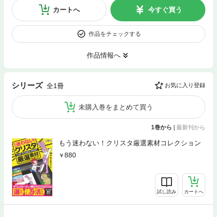
カートへ
今すぐ買う
作品をチェックする
作品情報へ
シリーズ
全1冊
お気に入り登録
未購入巻をまとめて買う
1巻から
|
最新刊から
もう迷わない！クリスタ厳選素材コレクション
880
試し読み
カートへ