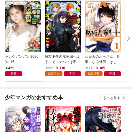
ヤングガンガン 2026
難攻不落の魔王城へよ
片田舎のおっさん、剣
悪役
No.16
うこそ～デバフは不要
聖になる外伝 はじま
破滅
と勇者パーティーを追
りの魔法剣士 1巻
叩き
459
660
330
770
385
7
い出された黒魔導士、
つの
新着
試読フル
割引
試読増量
割引
試
魔王軍の最高幹部に迎
から
えられる～ １巻
にな
ク）
少年マンガのおすすめ本
もっと見る