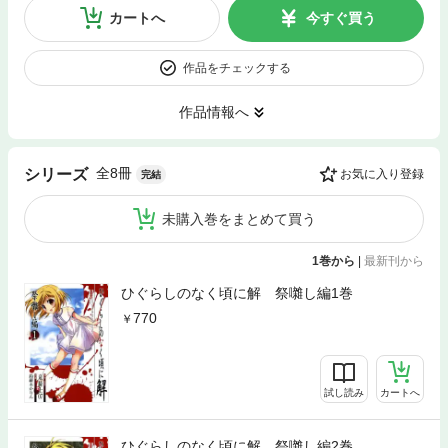
カートへ
今すぐ買う
作品をチェックする
作品情報へ
全8冊
シリーズ
お気に入り登録
完結
未購入巻をまとめて買う
1巻から
|
最新刊から
ひぐらしのなく頃に解 祭囃し編1巻
770
試し読み
カートへ
ひぐらしのなく頃に解 祭囃し編2巻