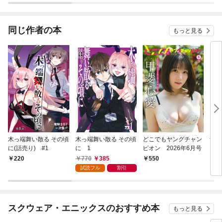
同じ作者の本
もっと見る
木っ端舞い散る その頃
木っ端舞い散る その頃
どこでもヤングチャン
青鬼
に(話売り) #1
に 1
ピオン 2026年6月号
る怪
770
385
220
550
7
試読フル
割引
スクウェア・エニックスのおすすめ本
もっと見る