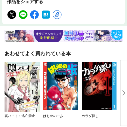
作品をシェアする
あわせてよく買われている本
裏バイト：逃亡禁止
はじめの一歩
カラダ探し
ご近