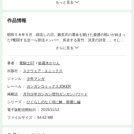
もっと見る
作品情報
昭和５８年６月、綿流しの日。雛見沢の運命を賭けた最後の戦いが始まっ
た!!奮闘する圭一ら部活メンバー、疾走する富竹、決意の詩音…。そして
絶体絶命となった梨花の前に、いま奇跡が訪れる――。「ひぐらし」を代
表する名場面が続出、全編クライマックスの第６巻!!(C)竜騎士07／07th E
xpansion (C)2010 Karin Suzuragi Special Thanks:TYPE-MOON
著者
竜騎士07
鈴羅木かりん
出版社
スクウェア・エニックス
ジャンル
少年マンガ
レーベル
ガンガンコミックスJOKER
掲載誌
月刊少年ガンガン増刊ガンガンパワード
シリーズ
ひぐらしのなく頃に解 祭囃し編
電子版配信開始日
2015/11/12
ファイルサイズ
64.62 MB