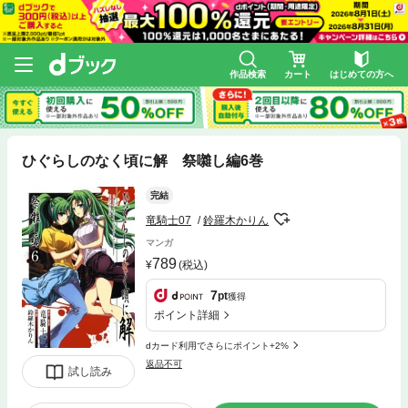
作品検索
カート
はじめての方へ
ひぐらしのなく頃に解 祭囃し編6巻
完結
竜騎士07
鈴羅木かりん
マンガ
789
(税込)
7
pt
獲得
ポイント詳細
dカード利用でさらにポイント+2%
返品不可
試し読み