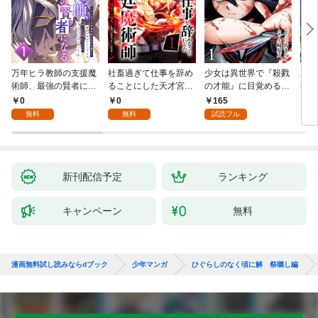
万年ヒラ教師の支援魔
社畜過ぎて仕事を辞め
少女は異世界で『殺戮
魔王
術師、最強の賢者にな
ることにした天才宮廷
の才能』に目覚める
者パ
る～不人気の支援魔術
魔術師～辺境の地でス
(話売り) #1
やっ
0
0
165
2
師は給料泥棒だと魔術
ローライフを夢見る
無料
無料
試読フル
大学をクビになった
が、不届き者を倒して
が、出世した元教え子
いたら『最果ての魔
たちのおかげで何も困
女』と呼ばれるように
らない件～ 第1話
なる～ 第1話
新刊配信予定
ランキング
キャンペーン
無料
漫画無料試し読みならdブック
少年マンガ
ひぐらしのなく頃に解 祭囃し編