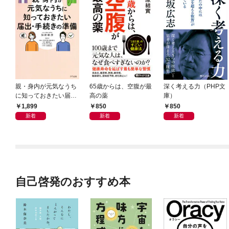
親・身内が元気なうち
65歳からは、空腹が最
深く考える力（PHP文
に知っておきたい届
高の薬
庫）
出・手続きの準備（き
1,899
850
850
ずな出版）
新着
新着
新着
自己啓発のおすすめ本