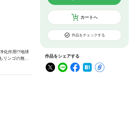
カートへ
作品をチェックする
化作用!?地球
作品をシェアする
もリンゴの無農
リンゴの木か
えがき」より)」
しは、行き過ぎ
壊してしまった
すことができる
いでしょうか?
人」としての自
し」より)」地球
反響の著者が贈