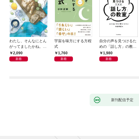
わたし、そんなにとん
宇宙を味方にする方程
自分の声を見つけるた
がってましたかね。
式
めの「話し方」の教
獅子座、Ａ型、丙午は
室 Ｏｒａｃｙ（オラ
2,090
1,760
1,980
めぐる
シー）
新着
新着
新着
新刊配信予定