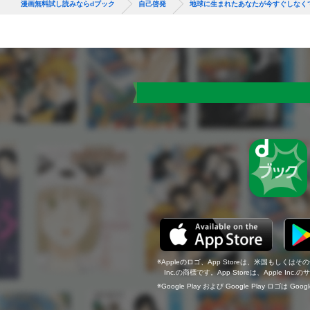
漫画無料試し読みならdブック
自己啓発
地球に生まれたあなたが今すぐしなく
Appleのロゴ、App Storeは、米国もしくはそ
Inc.の商標です。App Storeは、Apple In
Google Play および Google Play ロゴは Go