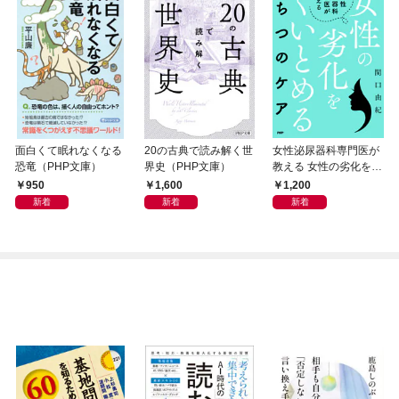
面白くて眠れなくなる
20の古典で読み解く世
女性泌尿器科専門医が
恐竜（PHP文庫）
界史（PHP文庫）
教える 女性の劣化をく
いとめる ちつのケア
950
1,600
1,200
新着
新着
新着