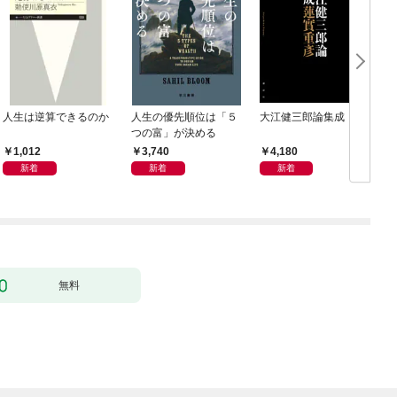
人生は逆算できるのか
人生の優先順位は「５
大江健三郎論集成
つの富」が決める
1,012
3,740
4,180
新着
新着
新着
無料