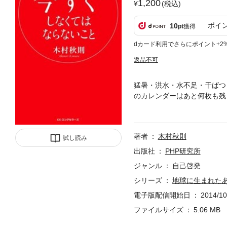
1,200
(税込)
ポイ
10
pt
獲得
dカード利用でさらにポイント+2
返品不可
猛暑・洪水・水不足・干ばつ
のカレンダーはあと何枚も残
薬栽培の方法を教えてはくれ
ら、虫から、草から、土から
――そんな著者だからこそ、
著者
木村秋則
た「不自然」を「自然」に戻
試し読み
自然を、元に戻す努力をしな
出版社
PHP研究所
はずです(本書「まえがき」
ジャンル
自己啓発
日本人としてだけではなく、
シリーズ
地球に生まれた
覚を、みんなが持てば、おの
がなくならないようにするた
電子版配信開始日
2014/10
る人類への提言。最近とみに
ファイルサイズ
5.06 MB