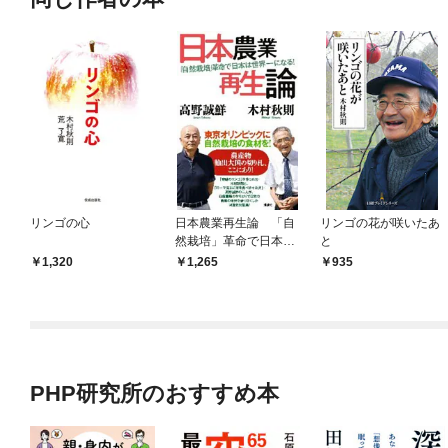
リンゴの心
日本農業再生論 「自
リンゴの花が咲いたあ
然栽培」革命で日本は
と
世界一になる！
1,320
1,265
935
PHP研究所のおすすめ本