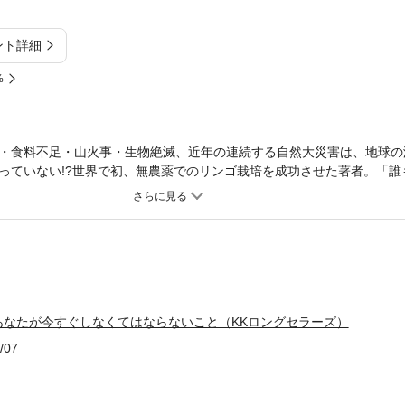
ント詳細
%
・食料不足・山火事・生物絶滅、近年の連続する自然大災害は、地球の浄
っていない!?世界で初、無農薬でのリンゴ栽培を成功させた著者。「誰
ませんでした。〔中略〕自然からたくさんのことを教えられたのです。
、大自然が、不可能を可能にする方法を教えてもらったのです(本書「ま
現在進行しつつある「地球の危機」をより強く訴えられる。「今、わた
すことをしなくてはいけないのではないかと思っています。ずいぶんと
くてはなりません。人の手で壊すことができたのですから、人の手で戻
より)」「もうそろそろ〝星?という単位を意識して生きてもよいのではな
アメリカ人としてだけではなく、ドイツ人としてだけではなく、「地球
あなたが今すぐしなくてはならないこと（KKロングセラーズ）
ずとわたしたちの「思い」も「行動」も変わると思います。(本書「見返
めにみんなが笑って暮らせる明日のために『奇跡のリンゴ』映画化で大
/07
増えた自然災害、地球に生まれたあなたが今読むべき一冊。