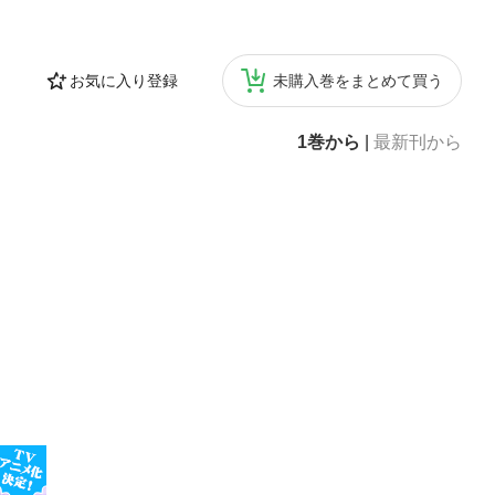
お気に入り登録
未購入巻をまとめて買う
1巻から
|
最新刊から