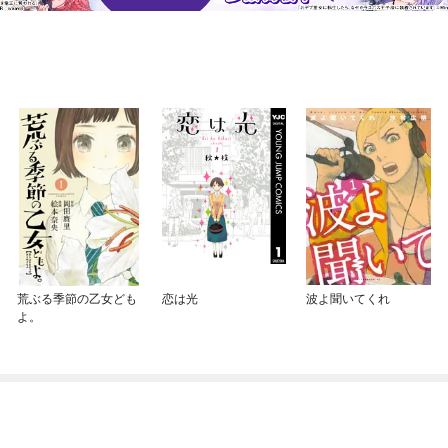
荒ぶる季節の乙女ども
恋は光
波よ聞いてくれ
よ。