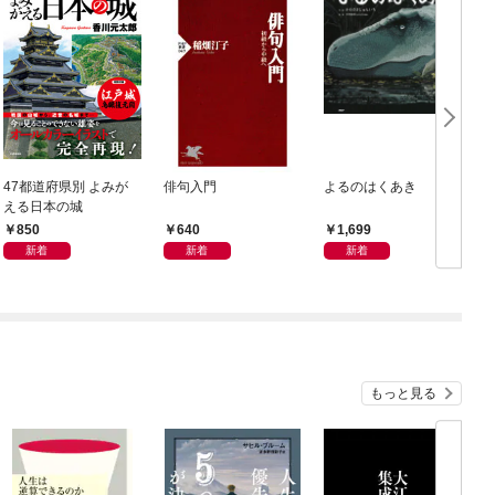
47都道府県別 よみが
俳句入門
よるのはくあき
える日本の城
850
640
1,699
新着
新着
新着
もっと見る