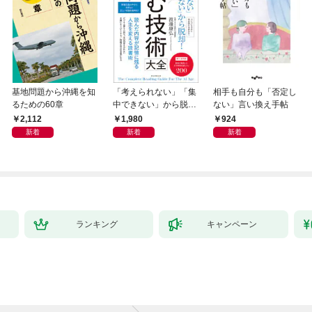
基地問題から沖縄を知
「考えられない」「集
相手も自分も「否定し
るための60章
中できない」から脱
ない」言い換え手帖
却！ AI時代の読む技
2,112
1,980
924
術大全
新着
新着
新着
ランキング
キャンペーン