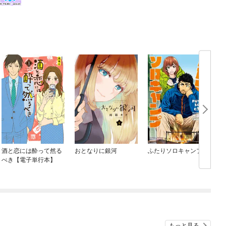
酒と恋には酔って然る
おとなりに銀河
ふたりソロキャンプ
べき【電子単行本】
もっと見る