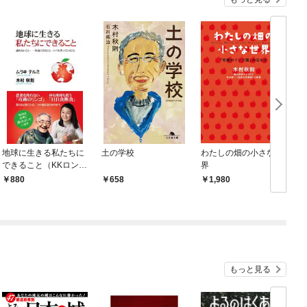
地球に生きる私たちに
土の学校
わたしの畑の小さな世
できること（KKロング
界
セラーズ）
880
658
1,980
もっと見る