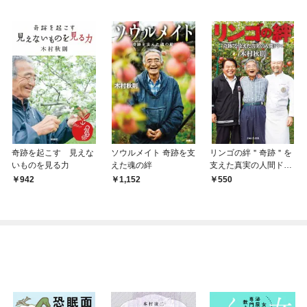
奇跡を起こす 見えな
ソウルメイト 奇跡を支
リンゴの絆＂奇跡＂を
いものを見る力
えた魂の絆
支えた真実の人間ドラ
マ
942
1,152
550