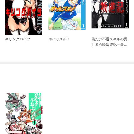
キリングバイツ
ホイッスル！
俺だけ不遇スキルの異
世界召喚叛逆記～最弱
スキル【吸収】が全て
を飲み込むまで～