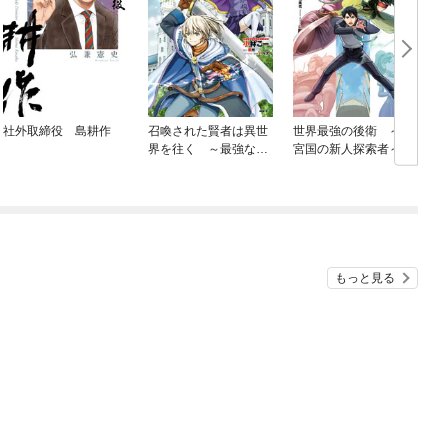
社外取締役 島耕作
召喚された賢者は異世
世界最強の後衛 ～迷
界を往く ～最強なの
宮国の新人探索者～
は不要在庫のアイテム
でした～
もっと見る