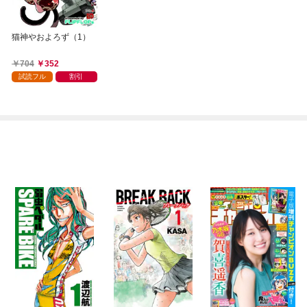
猫神やおよろず（1）
704
352
試読フル
割引