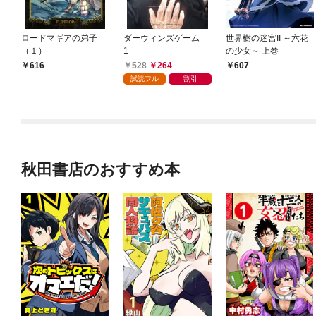
ロードマギアの弟子
ダーウィンズゲーム
世界樹の迷宮II ～六花
（１）
1
の少女～ 上巻
528
264
616
607
試読フル
割引
秋田書店のおすすめ本