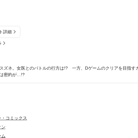
ト詳細
%
スズネ。女医とのバトルの行方は!? 一方、Dゲームのクリアを目指す
は密約が…!?
ン・コミックス
オン
ーム