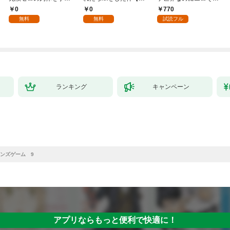
入れて自由を謳歌す
年齢版】(1)
ちのけでひたすら最強
0
0
770
る。1
を目指すモブ転生者～
無料
無料
試読フル
ランキング
キャンペーン
ンズゲーム 9
アプリならもっと便利で快適に！