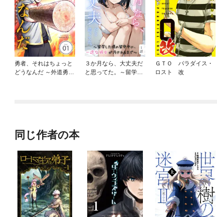
勇者、それはちょっと
３か月なら、大丈夫だ
ＧＴＯ パラダイス・
どうなんだ ～外道勇者
と思ってた。～留学し
ロスト 改
は初期装備で無双する
た僕の留守中に、一途
～【単話】
な彼女が汚されるまで
～
同じ作者の本