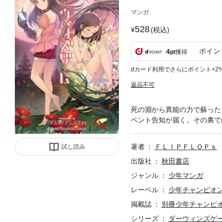
マンガ
528
(税込)
ポイン
4
pt
獲得
dカード利用でさらにポイント+2
返品不可
死の淵から異能の力で蘇った
ベント告知が届く。その裏で
著者
ＦＬＩＰＦＬＯＰｓ
試し読み
出版社
秋田書店
ジャンル
少年マンガ
レーベル
少年チャンピオ
掲載誌
別冊少年チャンピ
シリーズ
ダーウィンズゲ