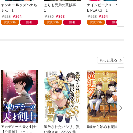
ヤンキーJKクズハナち
まりも兄弟の茶飯事
ナインピークス NIN
ゃん 1
1
E PEAKS 1
1
528
264
880
363
528
264
試読フル
割引
試読フル
割引
試読フル
割引
もっと見る
アカデミーの天才剣士
追放されたパシリ、買
8歳から始める魔法学
【分冊版】（コミッ
い物スキルSSSで装備
1