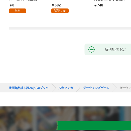
り！？(1)
づくりを（コミック）
0
682
748
１
無料
試読フル
新刊配信予定
漫画無料試し読みならdブック
少年マンガ
ダーウィンズゲーム
ダーウィ