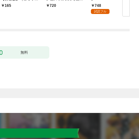
ク） １話【フルカラ
無双 ～買ったモノを
748
165
720
ー】
超強化して最強パーテ
試読フル
ィー目指します～【単
行本版】 1巻
無料