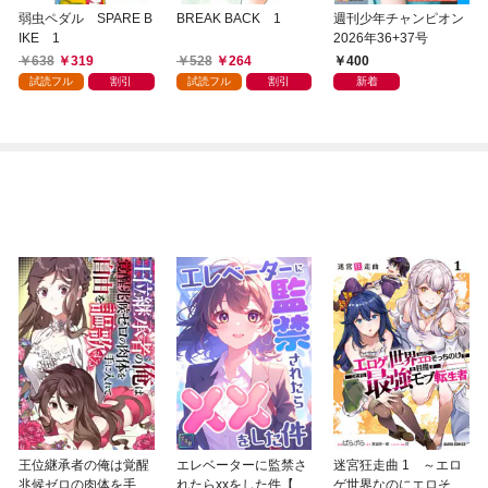
弱虫ペダル SPARE B
BREAK BACK 1
週刊少年チャンピオン
IKE 1
2026年36+37号
638
319
528
264
400
試読フル
割引
試読フル
割引
新着
王位継承者の俺は覚醒
エレベーターに監禁さ
迷宮狂走曲 1 ～エロ
兆候ゼロの肉体を手に
れたらxxをした件【全
ゲ世界なのにエロそっ