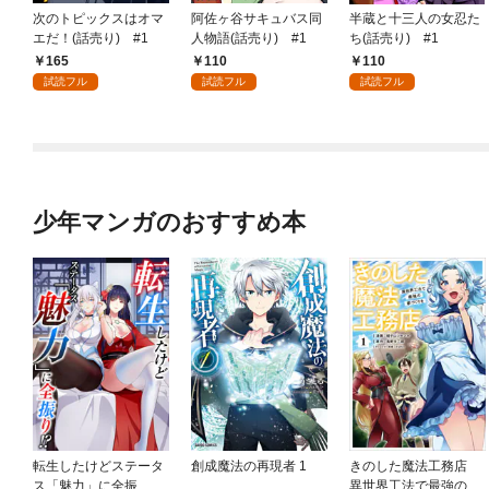
次のトピックスはオマ
阿佐ヶ谷サキュバス同
半蔵と十三人の女忍た
エだ！(話売り) #1
人物語(話売り) #1
ち(話売り) #1
165
110
110
試読フル
試読フル
試読フル
少年マンガのおすすめ本
転生したけどステータ
創成魔法の再現者 1
きのした魔法工務店
ス「魅力」に全振
異世界工法で最強の家