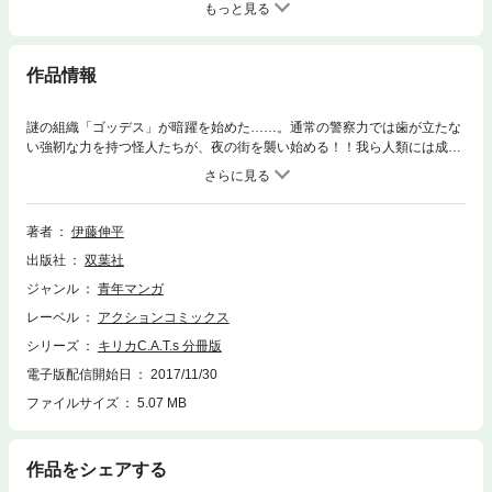
もっと見る
作品情報
謎の組織「ゴッデス」が暗躍を始めた……。通常の警察力では歯が立たな
い強靭な力を持つ怪人たちが、夜の街を襲い始める！！我ら人類には成す
術がないのか！？蹂躙されて、黙っているしかないのか！？大丈夫、ネコ
型スーツを身にまとったスーパーヒロインが、今立ち上がる！！その正体
は、警視庁公安部所属の警察官、姫野キリカ。テロリスト鎮圧の任務中
に、突然現れた怪人に重傷を負わされた彼女は、謎のネコ耳少女・MAOた
著者
伊藤伸平
ちに無理矢理C.A.T.sスーツを着せられて、戦いの渦中に巻き込まれること
出版社
双葉社
になってしまう。負けるなキリカ、がんばれキリカ「まりかセヴン」の伊
藤伸平がついに世に送り出す、スーパーヒロイン第2弾、衝撃のSFアクシ
ジャンル
青年マンガ
ョン巨編「キリカC.A.T.s」、ここに推参！！
レーベル
アクションコミックス
シリーズ
キリカC.A.T.s 分冊版
電子版配信開始日
2017/11/30
ファイルサイズ
5.07 MB
作品をシェアする