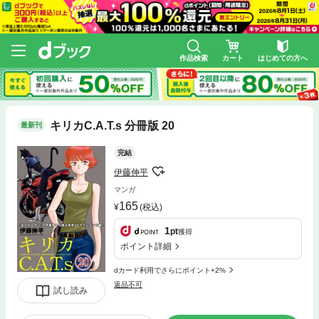
作品検索
カート
はじめての方へ
キリカC.A.T.s 分冊版 20
最新刊
完結
伊藤伸平
マンガ
165
(税込)
1
pt
獲得
ポイント詳細
dカード利用でさらにポイント+2%
返品不可
試し読み