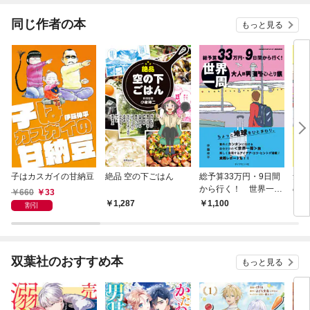
てくれません！？@C
OMIC
同じ作者の本
もっと見る
子はカスガイの甘納豆
絶品 空の下ごはん
総予算33万円・9日間
気軽
から行く！ 世界一周
の男
660
33
大人の男海外ひとり旅
り続
1,287
1,100
1,
割引
歩き
る最
双葉社のおすすめ本
もっと見る