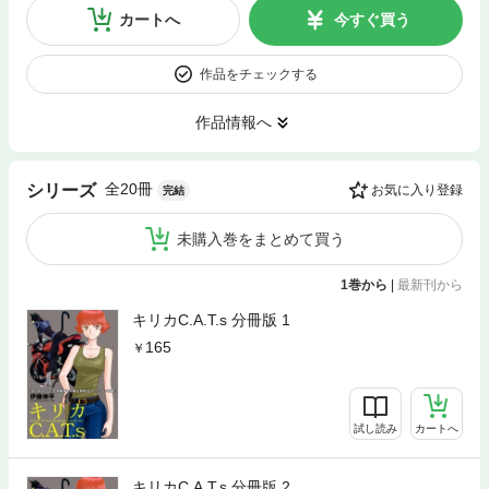
カートへ
今すぐ買う
作品をチェックする
作品情報へ
全20冊
シリーズ
お気に入り登録
完結
未購入巻をまとめて買う
1巻から
|
最新刊から
キリカC.A.T.s 分冊版 1
165
試し読み
カートへ
キリカC.A.T.s 分冊版 2