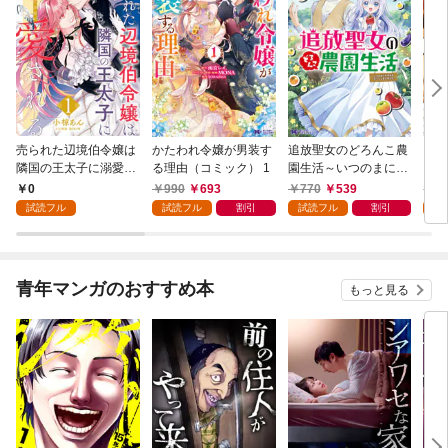
売られた辺境伯令嬢は
かたわれ令嬢が男装す
追放聖女のどろんこ農
ミイ
隣国の王太子に溺愛さ
る理由（コミック） 1
園生活～いつのまにか
れる 1
隣国を救ってしまいま
0
990
693
770
539
7
した～（コミック） 1
試読フル
試読フル
割引
試読フル
割引
試
青年マンガのおすすめ本
もっと見る