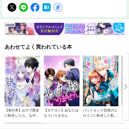
あわせてよく買われている本
【単行本】おデブ悪女
【タテヨミ】あなたは
バッドエンド目前のヒ
【タ
に転生したら、なぜか
もういりません
ロインに転生した私、
リ〜
ラスボス王子様に執着
今世では恋愛するつも
されています
りがチートな兄が離し