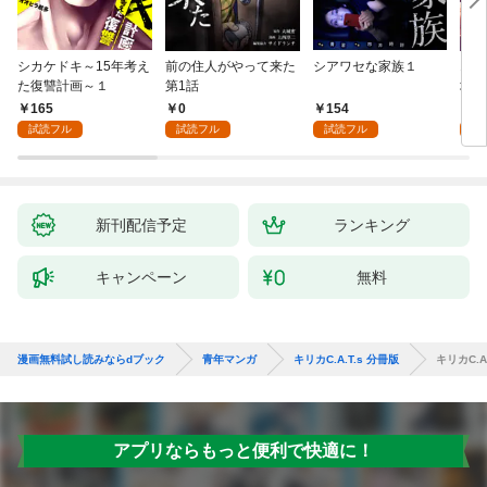
シカケドキ～15年考え
前の住人がやって来た
シアワセな家族１
16
た復讐計画～１
第1話
地獄
165
0
154
1
試読フル
試読フル
試読フル
試
新刊配信予定
ランキング
キャンペーン
無料
漫画無料試し読みならdブック
青年マンガ
キリカC.A.T.s 分冊版
キリカC.A.
アプリならもっと便利で快適に！